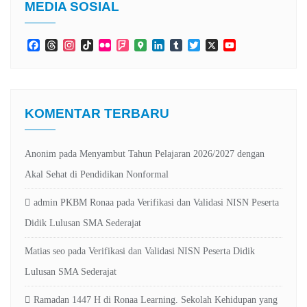
MEDIA SOSIAL
Facebook
Threads
Instagram
TikTok
Flickr
Foursquare
Google
LinkedIn
Tumblr
Twitter
X
YouTube
Maps
Channel
KOMENTAR TERBARU
Anonim
pada
Menyambut Tahun Pelajaran 2026/2027 dengan
Akal Sehat di Pendidikan Nonformal
admin PKBM Ronaa
pada
Verifikasi dan Validasi NISN Peserta
Didik Lulusan SMA Sederajat
Matias seo
pada
Verifikasi dan Validasi NISN Peserta Didik
Lulusan SMA Sederajat
Ramadan 1447 H di Ronaa Learning. Sekolah Kehidupan yang