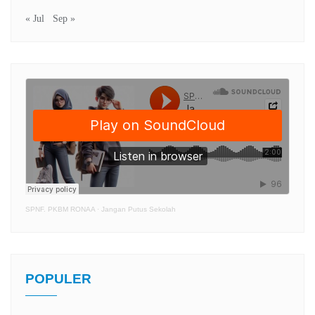
« Jul
Sep »
SPNF. PKBM RONAA
·
Jangan Putus Sekolah
POPULER