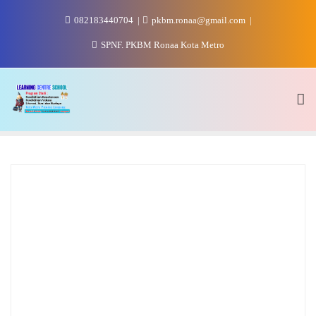
Skip
082183440704
pkbm.ronaa@gmail.com
to
content
SPNF. PKBM Ronaa Kota Metro