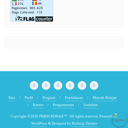
Kita
Profil
Program
Pendaftaran
Metode Belajar
Kantor
Pengumuman
Unduhan
Copyright ©2026 PKBM RONAA™ . All rights reserved.
Powered by
WordPress
&
Designed by
Bizberg Themes