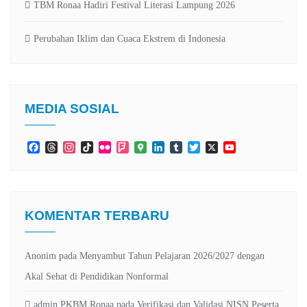
TBM Ronaa Hadiri Festival Literasi Lampung 2026
Perubahan Iklim dan Cuaca Ekstrem di Indonesia
MEDIA SOSIAL
Facebook
Threads
Instagram
TikTok
Flickr
Foursquare
Google
LinkedIn
Tumblr
Twitter
X
YouTube
Maps
Channel
KOMENTAR TERBARU
Anonim
pada
Menyambut Tahun Pelajaran 2026/2027 dengan
Akal Sehat di Pendidikan Nonformal
admin PKBM Ronaa
pada
Verifikasi dan Validasi NISN Peserta