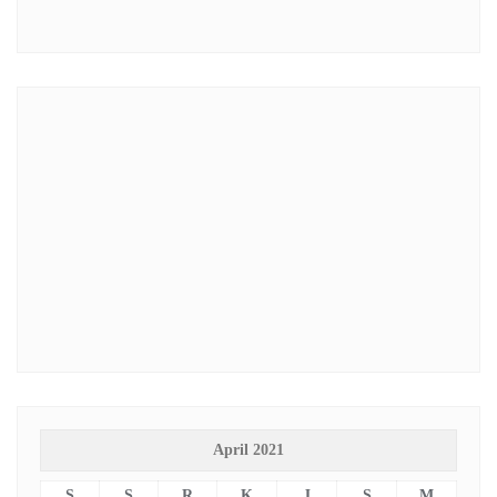
April 2021
S
S
R
K
J
S
M