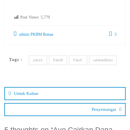
Post Views:
5,779
admin PKBM Ronaa
5
Tags :
paketA
PaketB
PaketC
sahabatdiktara
Navigasi
pos
Untuk Kalian
Penyemangat
5 thoughts on “
Ayo Cairkan Dana