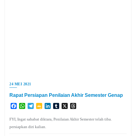
24 MEI 2021
Rapat Persiapan Penilaian Akhir Semester Genap
Facebook
WhatsApp
Telegram
Google
LinkedIn
Tumblr
X
Threads
Classroom
FYI, Ingat sahabat diktara, Penilaian Akhir Semester telah tiba.
persiapkan diri kalian.