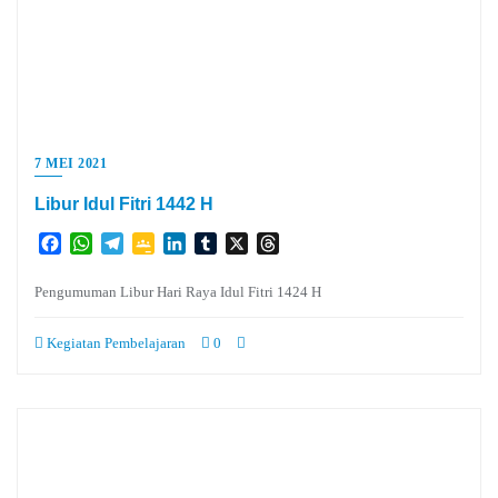
7 MEI 2021
Libur Idul Fitri 1442 H
Facebook
WhatsApp
Telegram
Google
LinkedIn
Tumblr
X
Threads
Classroom
Pengumuman Libur Hari Raya Idul Fitri 1424 H
Kegiatan Pembelajaran
0