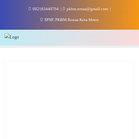
Skip
082183440704
pkbm.ronaa@gmail.com
to
content
SPNF. PKBM Ronaa Kota Metro