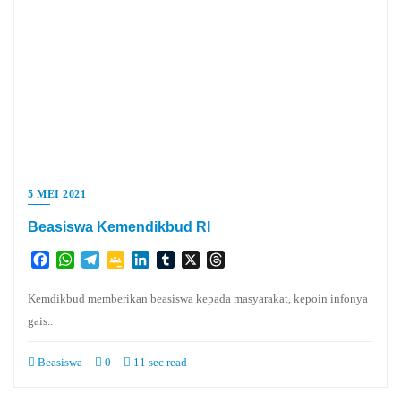
5 MEI 2021
Beasiswa Kemendikbud RI
Facebook
WhatsApp
Telegram
Google
LinkedIn
Tumblr
X
Threads
Classroom
Kemdikbud memberikan beasiswa kepada masyarakat, kepoin infonya
gais..
Beasiswa
0
11 sec read