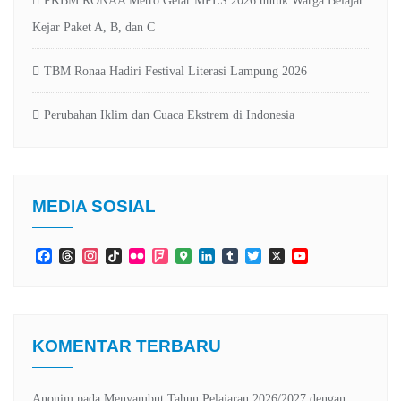
PKBM RONAA Metro Gelar MPLS 2026 untuk Warga Belajar
Kejar Paket A, B, dan C
TBM Ronaa Hadiri Festival Literasi Lampung 2026
Perubahan Iklim dan Cuaca Ekstrem di Indonesia
MEDIA SOSIAL
Facebook
Threads
Instagram
TikTok
Flickr
Foursquare
Google
LinkedIn
Tumblr
Twitter
X
YouTube
Maps
Channel
KOMENTAR TERBARU
Anonim
pada
Menyambut Tahun Pelajaran 2026/2027 dengan