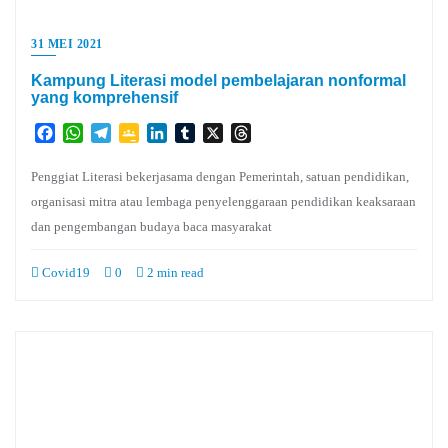
31 MEI 2021
Kampung Literasi model pembelajaran nonformal
yang komprehensif
Facebook
WhatsApp
Telegram
Google
LinkedIn
Tumblr
X
Threads
Classroom
Penggiat Literasi bekerjasama dengan Pemerintah, satuan pendidikan,
organisasi mitra atau lembaga penyelenggaraan pendidikan keaksaraan
dan pengembangan budaya baca masyarakat
Covid19
0
2 min read