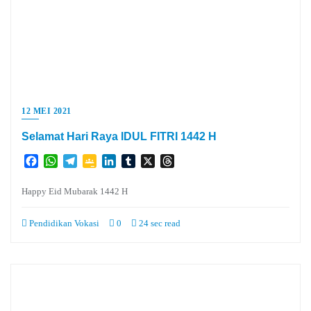
12 MEI 2021
Selamat Hari Raya IDUL FITRI 1442 H
Facebook
WhatsApp
Telegram
Google
LinkedIn
Tumblr
X
Threads
Classroom
Happy Eid Mubarak 1442 H
Pendidikan Vokasi
0
24 sec read