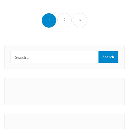
Paginasi
pos
1
2
»