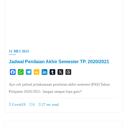
31 MEI 2021
Jadwal Penilaian Akhir Semester TP. 2020/2021
Facebook
WhatsApp
Telegram
Google
LinkedIn
Tumblr
X
Threads
Classroom
Ayo cek jadwal pelaksanaan penilaian akhir semester (PAS) Tahun
Pelajaran 2020/2021. Jangan sampai lupa gais!!
Covid19
0
27 sec read