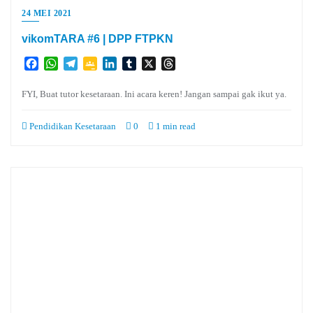
24 MEI 2021
vikomTARA #6 | DPP FTPKN
Facebook
WhatsApp
Telegram
Google
LinkedIn
Tumblr
X
Threads
Classroom
FYI, Buat tutor kesetaraan. Ini acara keren! Jangan sampai gak ikut ya.
Pendidikan Kesetaraan
0
1 min read