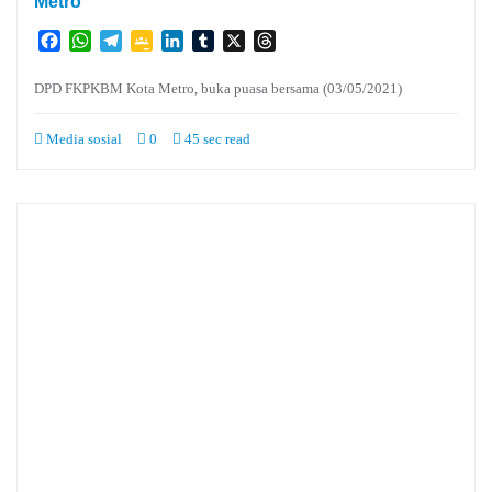
Metro
Facebook
WhatsApp
Telegram
Google
LinkedIn
Tumblr
X
Threads
Classroom
DPD FKPKBM Kota Metro, buka puasa bersama (03/05/2021)
Media sosial
0
45 sec read