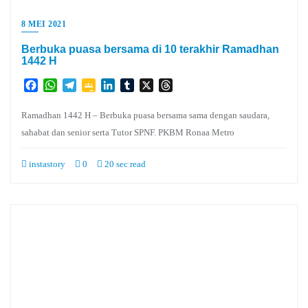
8 MEI 2021
Berbuka puasa bersama di 10 terakhir Ramadhan
1442 H
Facebook
WhatsApp
Telegram
Google
LinkedIn
Tumblr
X
Threads
Classroom
Ramadhan 1442 H – Berbuka puasa bersama sama dengan saudara,
sahabat dan senior serta Tutor SPNF. PKBM Ronaa Metro
instastory
0
20 sec read