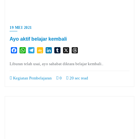
19 MEI 2021
Ayo aktif belajar kembali
Facebook
WhatsApp
Telegram
Google
LinkedIn
Tumblr
X
Threads
Classroom
Liburan telah usai, ayo sahabat diktara belajar kembali..
Kegiatan Pembelajaran
0
20 sec read