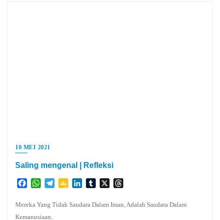
10 MEI 2021
Saling mengenal | Refleksi
Facebook
WhatsApp
Telegram
Google
LinkedIn
Tumblr
X
Threads
Classroom
Mereka Yang Tidak Saudara Dalam Iman, Adalah Saudara Dalam
Kemanusiaan.