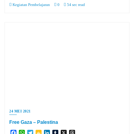
Kegiatan Pembelajaran
0
54 sec read
24 MEI 2021
Free Gaza – Palestina
Facebook
WhatsApp
Telegram
Google
LinkedIn
Tumblr
X
Threads