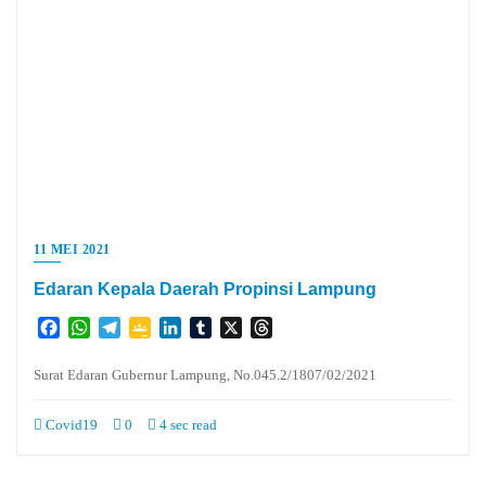
11 MEI 2021
Edaran Kepala Daerah Propinsi Lampung
Facebook
WhatsApp
Telegram
Google
LinkedIn
Tumblr
X
Threads
Classroom
Surat Edaran Gubernur Lampung, No.045.2/1807/02/2021
Covid19
0
4 sec read