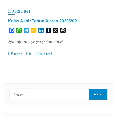
23 APRIL 2021
Kelas Akhir Tahun Ajaran 2020/2021
Facebook
WhatsApp
Telegram
Google
LinkedIn
Tumblr
X
Threads
Classroom
Ayo kerjakan tugas yang belum tuntas!
E-raport
0
1 min read