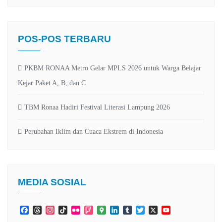
POS-POS TERBARU
PKBM RONAA Metro Gelar MPLS 2026 untuk Warga Belajar
Kejar Paket A, B, dan C
TBM Ronaa Hadiri Festival Literasi Lampung 2026
Perubahan Iklim dan Cuaca Ekstrem di Indonesia
MEDIA SOSIAL
Facebook
Threads
Instagram
TikTok
Flickr
Foursquare
Google
LinkedIn
Tumblr
Twitter
X
YouTube
Maps
Channel