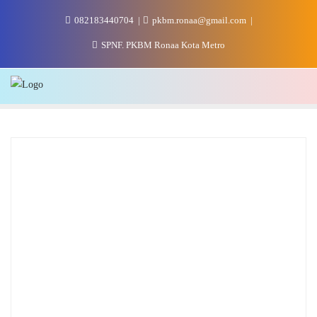
Skip
082183440704
pkbm.ronaa@gmail.com
to
content
SPNF. PKBM Ronaa Kota Metro