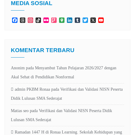
MEDIA SOSIAL
Facebook
Threads
Instagram
TikTok
Flickr
Foursquare
Google
LinkedIn
Tumblr
Twitter
X
YouTube
Maps
Channel
KOMENTAR TERBARU
Anonim
pada
Menyambut Tahun Pelajaran 2026/2027 dengan
Akal Sehat di Pendidikan Nonformal
admin PKBM Ronaa
pada
Verifikasi dan Validasi NISN Peserta
Didik Lulusan SMA Sederajat
Matias seo
pada
Verifikasi dan Validasi NISN Peserta Didik
Lulusan SMA Sederajat
Ramadan 1447 H di Ronaa Learning. Sekolah Kehidupan yang