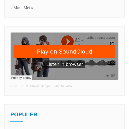
« Mar
Mei »
SPNF. PKBM RONAA
·
Jangan Putus Sekolah
POPULER