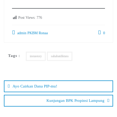
Post Views:
776
admin PKBM Ronaa
0
Tags :
instastory
sahabatdiktara
Navigasi
pos
Ayo Cairkan Dana PIP-mu!
Kunjungan BPK Propinsi Lampung