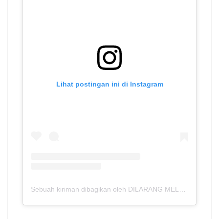
m
Lihat postingan ini di Instagram
Sebuah kiriman dibagikan oleh DILARANG MELARANG (@bantalkusam)