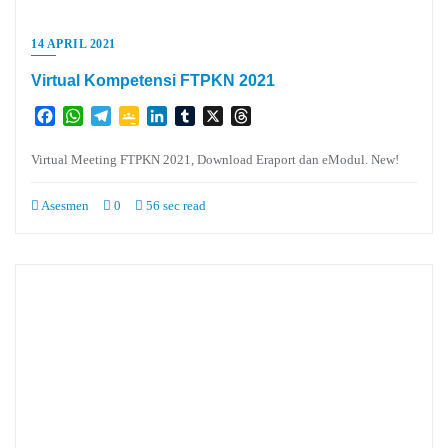
14 APRIL 2021
Virtual Kompetensi FTPKN 2021
Facebook
WhatsApp
Telegram
Google
LinkedIn
Tumblr
X
Threads
Classroom
Virtual Meeting FTPKN 2021, Download Eraport dan eModul. New!
Asesmen
0
56 sec read