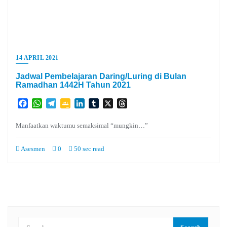
14 APRIL 2021
Jadwal Pembelajaran Daring/Luring di Bulan
Ramadhan 1442H Tahun 2021
Facebook
WhatsApp
Telegram
Google
LinkedIn
Tumblr
X
Threads
Classroom
Manfaatkan waktumu semaksimal “mungkin…”
Asesmen
0
50 sec read