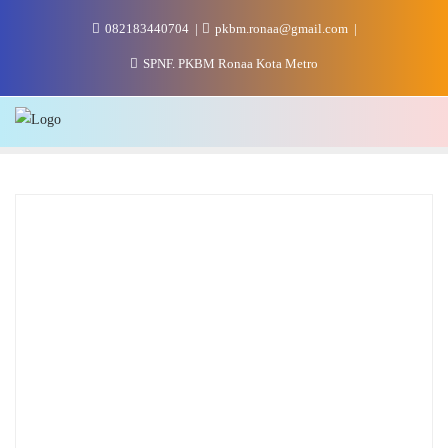
Skip
082183440704
pkbm.ronaa@gmail.com
to
content
SPNF. PKBM Ronaa Kota Metro