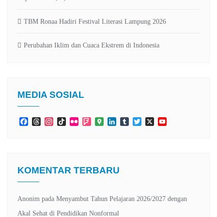
TBM Ronaa Hadiri Festival Literasi Lampung 2026
Perubahan Iklim dan Cuaca Ekstrem di Indonesia
MEDIA SOSIAL
Facebook
Threads
Instagram
TikTok
Flickr
Foursquare
Google
LinkedIn
Tumblr
Twitter
X
YouTube
Maps
Channel
KOMENTAR TERBARU
Anonim
pada
Menyambut Tahun Pelajaran 2026/2027 dengan
Akal Sehat di Pendidikan Nonformal