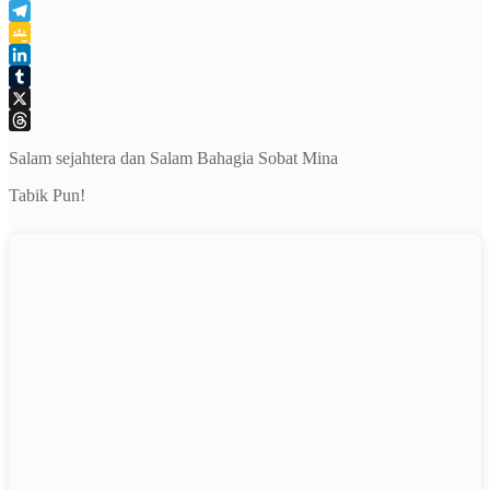
WhatsApp
Telegram
Google
Classroom
LinkedIn
Tumblr
X
Threads
Salam sejahtera dan Salam Bahagia Sobat Mina
Tabik Pun!