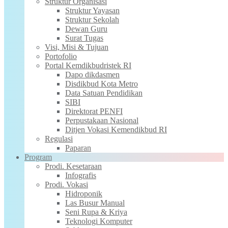
Struktur Organisasi
Struktur Yayasan
Struktur Sekolah
Dewan Guru
Surat Tugas
Visi, Misi & Tujuan
Portofolio
Portal Kemdikbudristek RI
Dapo dikdasmen
Disdikbud Kota Metro
Data Satuan Pendidikan
SIBI
Direktorat PENFI
Perpustakaan Nasional
Ditjen Vokasi Kemendikbud RI
Regulasi
Paparan
Program
Prodi. Kesetaraan
Infografis
Prodi. Vokasi
Hidroponik
Las Busur Manual
Seni Rupa & Kriya
Teknologi Komputer