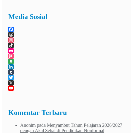
Media Sosial
Facebook
Threads
Instagram
TikTok
Flickr
Foursquare
Google
Maps
LinkedIn
Tumblr
Twitter
X
YouTube
Channel
Komentar Terbaru
Anonim
pada
Menyambut Tahun Pelajaran 2026/2027
dengan Akal Sehat di Pendidikan Nonformal