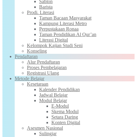
Sablon
Barista
Prodi. Literasi
Taman Bacaan Masyarakat
Kampung Literasi Metro
Perpustakaan Ronaa
Taman Pendidikan Al Qur’an
Literasi Digital
Kelompok Kajian Studi Seni
Konseling
Pendaftaran
Alur Pendaftaran
Proses Pembelajaran
Registrasi Ulang
Metode Belajar
Kesetaraan
Kalender Pendidikan
Jadwal Belajar
Modul Belajar
E-Modul
Skema Modul
Setara Daring
Konten Digital
Asesmen Nasional
Sulingjar