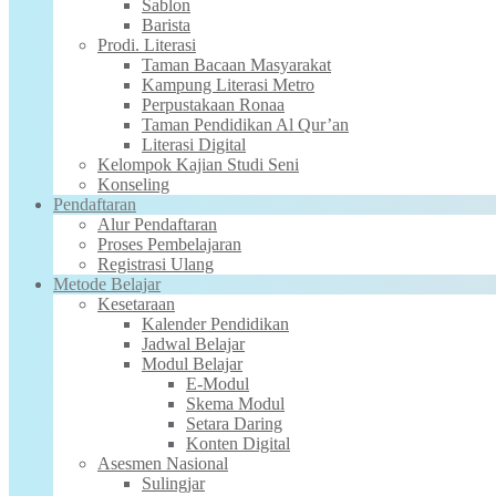
Sablon
Barista
Prodi. Literasi
Taman Bacaan Masyarakat
Kampung Literasi Metro
Perpustakaan Ronaa
Taman Pendidikan Al Qur’an
Literasi Digital
Kelompok Kajian Studi Seni
Konseling
Pendaftaran
Alur Pendaftaran
Proses Pembelajaran
Registrasi Ulang
Metode Belajar
Kesetaraan
Kalender Pendidikan
Jadwal Belajar
Modul Belajar
E-Modul
Skema Modul
Setara Daring
Konten Digital
Asesmen Nasional
Sulingjar