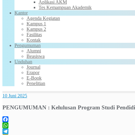
Aplikasi AKM
Tes Kemampuan Akademik
Kantor
Agenda Kegiatan
Kampus 1
Kampus 2
Fasilitas
Kontak
Pengumuman
Alumni
Beasiswa
Unduhan
Journal
Erapor
E-Book
Penelitian
10 Juni 2025
PENGUMUMAN : Kelulusan Program Studi Pendidika
Facebook
WhatsApp