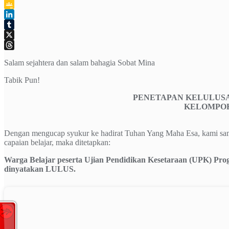
Telegram
Google
Classroom
LinkedIn
Tumblr
X
Threads
Salam sejahtera dan salam bahagia Sobat Mina
Tabik Pun!
PENETAPAN KELULUS
KELOMPOK 
Dengan mengucap syukur ke hadirat Tuhan Yang Maha Esa, kami sa
capaian belajar, maka ditetapkan:
Warga Belajar peserta Ujian Pendidikan Kesetaraan (UPK) Pro
dinyatakan LULUS.