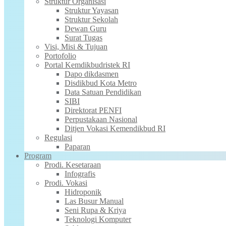
Struktur Organisasi
Struktur Yayasan
Struktur Sekolah
Dewan Guru
Surat Tugas
Visi, Misi & Tujuan
Portofolio
Portal Kemdikbudristek RI
Dapo dikdasmen
Disdikbud Kota Metro
Data Satuan Pendidikan
SIBI
Direktorat PENFI
Perpustakaan Nasional
Ditjen Vokasi Kemendikbud RI
Regulasi
Paparan
Program
Prodi. Kesetaraan
Infografis
Prodi. Vokasi
Hidroponik
Las Busur Manual
Seni Rupa & Kriya
Teknologi Komputer