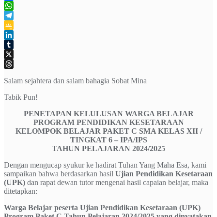
Facebook
WhatsApp
Telegram
Google
Classroom
LinkedIn
Tumblr
X
Threads
Salam sejahtera dan salam bahagia Sobat Mina
Tabik Pun!
PENETAPAN KELULUSAN WARGA BELAJAR
PROGRAM PENDIDIKAN KESETARAAN
KELOMPOK BELAJAR PAKET C SMA KELAS XII /
TINGKAT 6 – IPA/IPS
TAHUN PELAJARAN 2024/2025
Dengan mengucap syukur ke hadirat Tuhan Yang Maha Esa, kami
sampaikan bahwa berdasarkan hasil
Ujian Pendidikan Kesetaraan
(UPK)
dan rapat dewan tutor mengenai hasil capaian belajar, maka
ditetapkan:
Warga Belajar peserta Ujian Pendidikan Kesetaraan (UPK)
Program Paket C Tahun Pelajaran 2024/2025 yang dinyatakan