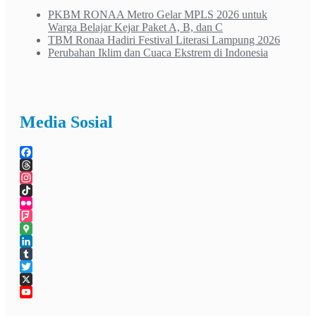
PKBM RONAA Metro Gelar MPLS 2026 untuk
Warga Belajar Kejar Paket A, B, dan C
TBM Ronaa Hadiri Festival Literasi Lampung 2026
Perubahan Iklim dan Cuaca Ekstrem di Indonesia
Media Sosial
Facebook
Threads
Instagram
TikTok
Flickr
Foursquare
Google
Maps
LinkedIn
Tumblr
Twitter
X
YouTube