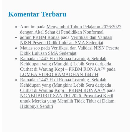
Channel
Komentar Terbaru
Anonim
pada
Menyambut Tahun Pelajaran 2026/2027
dengan Akal Sehat di Pendidikan Nonformal
admin PKBM Ronaa
pada
Verifikasi dan Validasi
NISN Peserta Didik Lulusan SMA Sederajat
Matias seo
pada
Verifikasi dan Validasi NISN Peserta
Didik Lulusan SMA Sederajat
Ramadan 1447 H di Ronaa Learning. Sekolah
Kehidupan yang (Mungkin) Lebih Seru daripada
Curhat di Warung Kopi – PKBM RONAA™
pada
LOMBA VIDEO RAMADHAN 1447 H
Ramadan 1447 H di Ronaa Learning. Sekolah
Kehidupan yang (Mungkin) Lebih Seru daripada
Curhat di Warung Kopi – PKBM RONAA™
pada
NGABUBURIT SANTRI 2026. Provokasi Kecil
untuk Mereka yang Memilih Tidak Tidur di Dalam
Hidupnya Sendiri