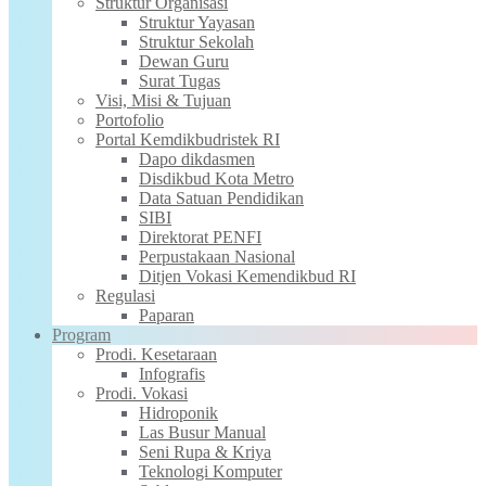
Struktur Organisasi
Struktur Yayasan
Struktur Sekolah
Dewan Guru
Surat Tugas
Visi, Misi & Tujuan
Portofolio
Portal Kemdikbudristek RI
Dapo dikdasmen
Disdikbud Kota Metro
Data Satuan Pendidikan
SIBI
Direktorat PENFI
Perpustakaan Nasional
Ditjen Vokasi Kemendikbud RI
Regulasi
Paparan
Program
Prodi. Kesetaraan
Infografis
Prodi. Vokasi
Hidroponik
Las Busur Manual
Seni Rupa & Kriya
Teknologi Komputer