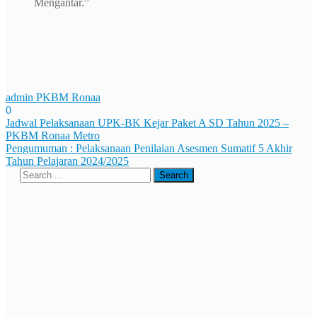
Mengantar.”
admin PKBM Ronaa
0
Navigasi
Jadwal Pelaksanaan UPK-BK Kejar Paket A SD Tahun 2025 –
PKBM Ronaa Metro
pos
Pengumuman : Pelaksanaan Penilaian Asesmen Sumatif 5 Akhir
Tahun Pelajaran 2024/2025