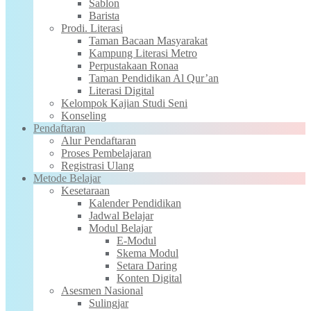
Sablon
Barista
Prodi. Literasi
Taman Bacaan Masyarakat
Kampung Literasi Metro
Perpustakaan Ronaa
Taman Pendidikan Al Qur’an
Literasi Digital
Kelompok Kajian Studi Seni
Konseling
Pendaftaran
Alur Pendaftaran
Proses Pembelajaran
Registrasi Ulang
Metode Belajar
Kesetaraan
Kalender Pendidikan
Jadwal Belajar
Modul Belajar
E-Modul
Skema Modul
Setara Daring
Konten Digital
Asesmen Nasional
Sulingjar