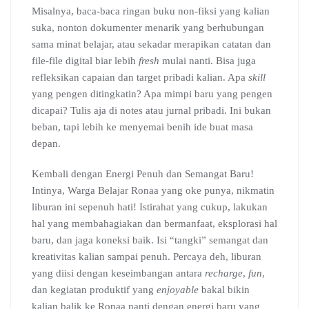
Misalnya, baca-baca ringan buku non-fiksi yang kalian
suka, nonton dokumenter menarik yang berhubungan
sama minat belajar, atau sekadar merapikan catatan dan
file-file digital biar lebih
fresh
mulai nanti. Bisa juga
refleksikan capaian dan target pribadi kalian. Apa
skill
yang pengen ditingkatin? Apa mimpi baru yang pengen
dicapai? Tulis aja di notes atau jurnal pribadi. Ini bukan
beban, tapi lebih ke menyemai benih ide buat masa
depan.
Kembali dengan Energi Penuh dan Semangat Baru!
Intinya, Warga Belajar Ronaa yang oke punya, nikmatin
liburan ini sepenuh hati! Istirahat yang cukup, lakukan
hal yang membahagiakan dan bermanfaat, eksplorasi hal
baru, dan jaga koneksi baik. Isi “tangki” semangat dan
kreativitas kalian sampai penuh. Percaya deh, liburan
yang diisi dengan keseimbangan antara
recharge
,
fun
,
dan kegiatan produktif yang
enjoyable
bakal bikin
kalian balik ke Ronaa nanti dengan energi baru yang