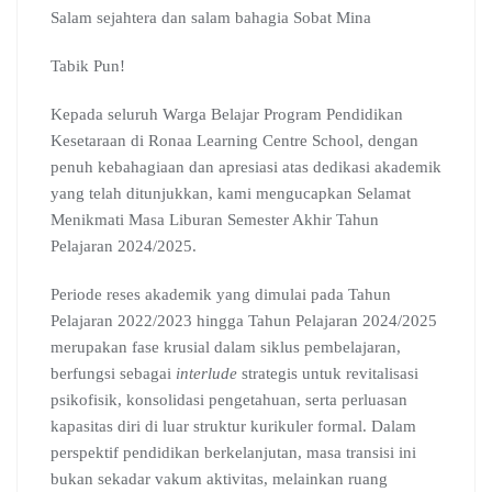
c
a
l
o
n
m
r
Salam sejahtera dan salam bahagia Sobat Mina
e
t
e
g
k
b
e
b
s
g
l
e
l
a
Tabik Pun!
o
A
r
e
d
r
d
o
p
a
C
I
s
Kepada seluruh Warga Belajar Program Pendidikan
k
p
m
l
n
Kesetaraan di Ronaa Learning Centre School, dengan
a
penuh kebahagiaan dan apresiasi atas dedikasi akademik
s
s
yang telah ditunjukkan, kami mengucapkan Selamat
r
Menikmati Masa Liburan Semester Akhir Tahun
o
Pelajaran 2024/2025.
o
m
Periode reses akademik yang dimulai pada Tahun
Pelajaran 2022/2023 hingga Tahun Pelajaran 2024/2025
merupakan fase krusial dalam siklus pembelajaran,
berfungsi sebagai
interlude
strategis untuk revitalisasi
psikofisik, konsolidasi pengetahuan, serta perluasan
kapasitas diri di luar struktur kurikuler formal. Dalam
perspektif pendidikan berkelanjutan, masa transisi ini
bukan sekadar vakum aktivitas, melainkan ruang