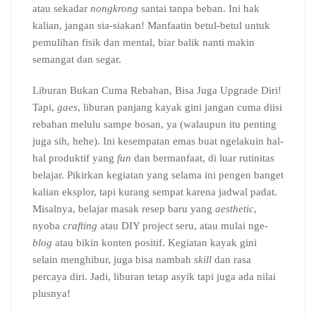
atau sekadar
nongkrong
santai tanpa beban. Ini hak
kalian, jangan sia-siakan! Manfaatin betul-betul untuk
pemulihan fisik dan mental, biar balik nanti makin
semangat dan segar.
Liburan Bukan Cuma Rebahan, Bisa Juga Upgrade Diri!
Tapi,
gaes
, liburan panjang kayak gini jangan cuma diisi
rebahan melulu sampe bosan, ya (walaupun itu penting
juga sih, hehe). Ini kesempatan emas buat ngelakuin hal-
hal produktif yang
fun
dan bermanfaat, di luar rutinitas
belajar. Pikirkan kegiatan yang selama ini pengen banget
kalian eksplor, tapi kurang sempat karena jadwal padat.
Misalnya, belajar masak resep baru yang
aesthetic
,
nyoba
crafting
atau DIY project seru, atau mulai nge-
blog
atau bikin konten positif. Kegiatan kayak gini
selain menghibur, juga bisa nambah
skill
dan rasa
percaya diri. Jadi, liburan tetap asyik tapi juga ada nilai
plusnya!