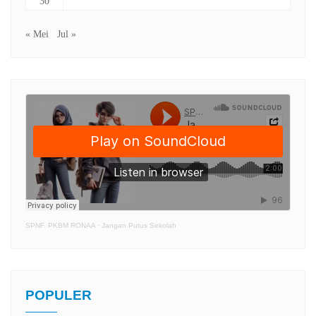
30
« Mei
Jul »
SPNF. PKBM RONAA
·
Jangan Putus Sekolah
POPULER