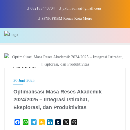
Skip
082183440704
pkbm.ronaa@gmail.com
to
content
SPNF. PKBM Ronaa Kota Metro
LITERASI
20 Juni 2025
Optimalisasi Masa Reses Akademik
2024/2025 – Integrasi Istirahat,
Eksplorasi, dan Produktivitas
F
W
T
G
L
T
X
T
a
h
e
o
i
u
h