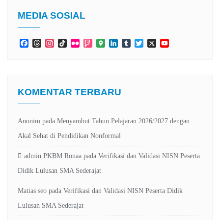
MEDIA SOSIAL
Facebook
Threads
Instagram
TikTok
Flickr
Foursquare
Google
LinkedIn
Tumblr
Twitter
X
YouTube
Maps
Channel
KOMENTAR TERBARU
Anonim
pada
Menyambut Tahun Pelajaran 2026/2027 dengan
Akal Sehat di Pendidikan Nonformal
admin PKBM Ronaa
pada
Verifikasi dan Validasi NISN Peserta
Didik Lulusan SMA Sederajat
Matias seo
pada
Verifikasi dan Validasi NISN Peserta Didik
Lulusan SMA Sederajat