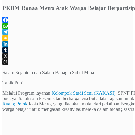
PKBM Ronaa Metro Ajak Warga Belajar Berpartisipa
Facebook
WhatsApp
Telegram
Google
Classroom
LinkedIn
Tumblr
X
Threads
Salam Sejahtera dan Salam Bahagia Sobat Mina
Tabik Pun!
Melalui Program layanan
Kelompok Studi Seni (KAKASI)
, SPNF PK
budaya. Salah satu kesempatan berharga tersebut adalah ajakan untuk
Ruang Pojok
Kota Metro, yang diadakan mulai dari pelatihan Bengkel
warga belajar untuk mengasah kreativitas mereka dalam bidang sastra