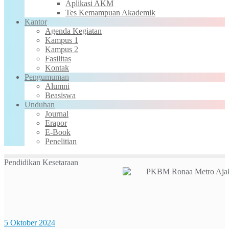
Aplikasi AKM
Tes Kemampuan Akademik
Kantor
Agenda Kegiatan
Kampus 1
Kampus 2
Fasilitas
Kontak
Pengumuman
Alumni
Beasiswa
Unduhan
Journal
Erapor
E-Book
Penelitian
Pendidikan Kesetaraan
5 Oktober 2024