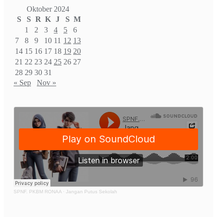
Oktober 2024
S
S
R
K
J
S
M
1
2
3
4
5
6
7
8
9
10
11
12
13
14
15
16
17
18
19
20
21
22
23
24
25
26
27
28
29
30
31
« Sep
Nov »
SPNF. PKBM RONAA
·
Jangan Putus Sekolah