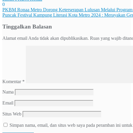
0
Navigasi
PKBM Ronaa Metro Dorong Keterserapan Lulusan Melalui Program 
Puncak Festival Kampung Literasi Kota Metro 2024 : Merayakan G
pos
Tinggalkan Balasan
Alamat email Anda tidak akan dipublikasikan.
Ruas yang wajib ditan
Komentar
*
Nama
Email
Situs Web
Simpan nama, email, dan situs web saya pada peramban ini untuk