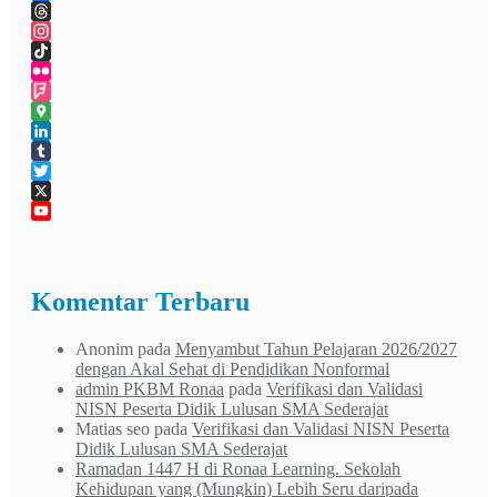
Facebook
Threads
Instagram
TikTok
Flickr
Foursquare
Google
Maps
LinkedIn
Tumblr
Twitter
X
YouTube
Channel
Komentar Terbaru
Anonim
pada
Menyambut Tahun Pelajaran 2026/2027
dengan Akal Sehat di Pendidikan Nonformal
admin PKBM Ronaa
pada
Verifikasi dan Validasi
NISN Peserta Didik Lulusan SMA Sederajat
Matias seo
pada
Verifikasi dan Validasi NISN Peserta
Didik Lulusan SMA Sederajat
Ramadan 1447 H di Ronaa Learning. Sekolah
Kehidupan yang (Mungkin) Lebih Seru daripada