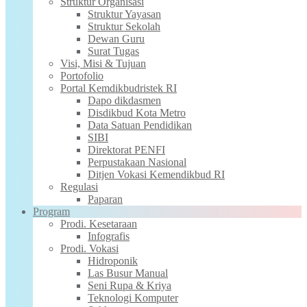
Struktur Organisasi
Struktur Yayasan
Struktur Sekolah
Dewan Guru
Surat Tugas
Visi, Misi & Tujuan
Portofolio
Portal Kemdikbudristek RI
Dapo dikdasmen
Disdikbud Kota Metro
Data Satuan Pendidikan
SIBI
Direktorat PENFI
Perpustakaan Nasional
Ditjen Vokasi Kemendikbud RI
Regulasi
Paparan
Program
Prodi. Kesetaraan
Infografis
Prodi. Vokasi
Hidroponik
Las Busur Manual
Seni Rupa & Kriya
Teknologi Komputer