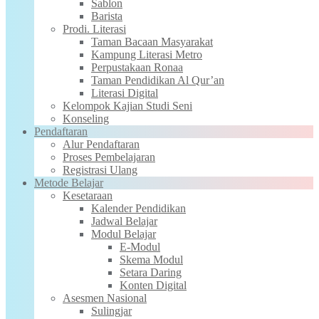
Sablon
Barista
Prodi. Literasi
Taman Bacaan Masyarakat
Kampung Literasi Metro
Perpustakaan Ronaa
Taman Pendidikan Al Qur’an
Literasi Digital
Kelompok Kajian Studi Seni
Konseling
Pendaftaran
Alur Pendaftaran
Proses Pembelajaran
Registrasi Ulang
Metode Belajar
Kesetaraan
Kalender Pendidikan
Jadwal Belajar
Modul Belajar
E-Modul
Skema Modul
Setara Daring
Konten Digital
Asesmen Nasional
Sulingjar