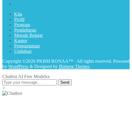
Kita
Profil
Program
Pendaftaran
Metode Belajar
Kantor
Pengumuman
Unduhan
Copyright ©2026 PKBM RONAA™ . All rights reserved.
Powered
by
WordPress
&
Designed by
Bizberg Themes
Chatbot AI Free Models
x
Send
×