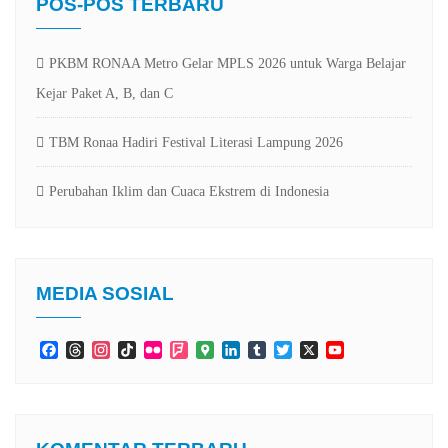
POS-POS TERBARU
PKBM RONAA Metro Gelar MPLS 2026 untuk Warga Belajar
Kejar Paket A, B, dan C
TBM Ronaa Hadiri Festival Literasi Lampung 2026
Perubahan Iklim dan Cuaca Ekstrem di Indonesia
MEDIA SOSIAL
Facebook
Threads
Instagram
TikTok
Flickr
Foursquare
Google
LinkedIn
Tumblr
Twitter
X
YouTube
Maps
Channel