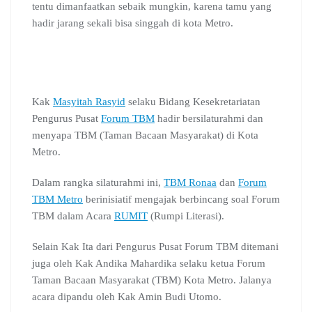
tentu dimanfaatkan sebaik mungkin, karena tamu yang
o
p
a
C
I
s
hadir jarang sekali bisa singgah di kota Metro.
k
p
m
l
n
a
s
s
r
o
Kak
Masyitah Rasyid
selaku Bidang Kesekretariatan
o
Pengurus Pusat
Forum TBM
hadir bersilaturahmi dan
m
menyapa TBM (Taman Bacaan Masyarakat) di Kota
Metro.
Dalam rangka silaturahmi ini,
TBM Ronaa
dan
Forum
TBM Metro
berinisiatif mengajak berbincang soal Forum
TBM dalam Acara
RUMIT
(Rumpi Literasi).
Selain Kak Ita dari Pengurus Pusat Forum TBM ditemani
juga oleh Kak Andika Mahardika selaku ketua Forum
Taman Bacaan Masyarakat (TBM) Kota Metro. Jalanya
acara dipandu oleh Kak Amin Budi Utomo.