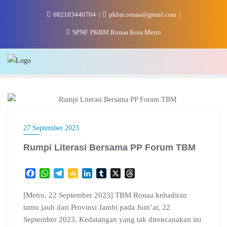
Skip
082183440704
pkbm.ronaa@gmail.com
to
content
SPNF. PKBM Ronaa Kota Metro
LITERASI
27 September 2023
Rumpi Literasi Bersama PP Forum TBM
F
W
T
G
L
T
X
T
a
h
e
o
i
u
h
c
a
l
o
n
m
r
[Metro, 22 September 2023] TBM Ronaa kehadiran
e
t
e
g
k
b
e
tamu jauh dari Provinsi Jambi pada Jum’at, 22
b
s
g
l
e
l
a
September 2023. Kedatangan yang tak direncanakan ini
o
A
r
e
d
r
d