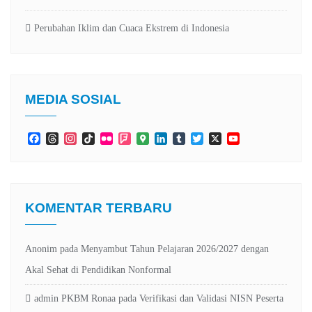
Perubahan Iklim dan Cuaca Ekstrem di Indonesia
MEDIA SOSIAL
Facebook
Threads
Instagram
TikTok
Flickr
Foursquare
Google
LinkedIn
Tumblr
Twitter
X
YouTube
Maps
Channel
KOMENTAR TERBARU
Anonim
pada
Menyambut Tahun Pelajaran 2026/2027 dengan
Akal Sehat di Pendidikan Nonformal
admin PKBM Ronaa
pada
Verifikasi dan Validasi NISN Peserta