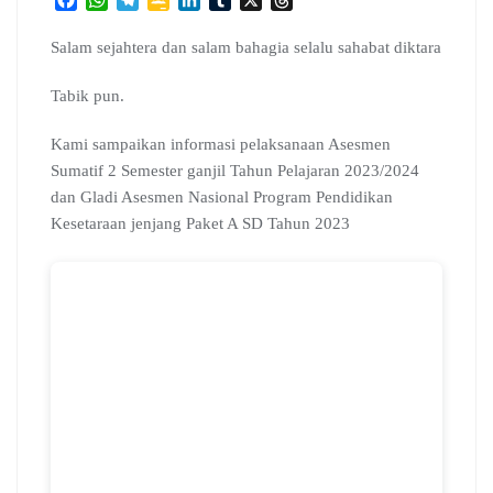
a
h
e
o
i
u
h
c
a
l
o
n
m
r
Salam sejahtera dan salam bahagia selalu sahabat diktara
e
t
e
g
k
b
e
b
s
g
l
e
l
a
Tabik pun.
o
A
r
e
d
r
d
o
p
a
C
I
s
Kami sampaikan informasi pelaksanaan Asesmen
k
p
m
l
n
Sumatif 2 Semester ganjil Tahun Pelajaran 2023/2024
a
dan Gladi Asesmen Nasional Program Pendidikan
s
s
Kesetaraan jenjang Paket A SD Tahun 2023
r
o
o
m