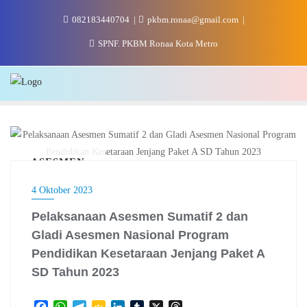
Skip
082183440704
pkbm.ronaa@gmail.com
to
content
SPNF. PKBM Ronaa Kota Metro
ASESMEN
4 Oktober 2023
Pelaksanaan Asesmen Sumatif 2 dan
Gladi Asesmen Nasional Program
Pendidikan Kesetaraan Jenjang Paket A
SD Tahun 2023
F
W
T
G
L
T
X
T