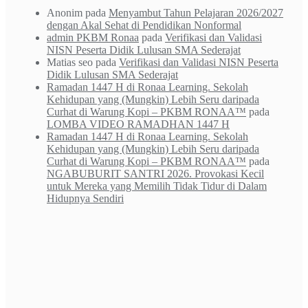
Anonim
pada
Menyambut Tahun Pelajaran 2026/2027
dengan Akal Sehat di Pendidikan Nonformal
admin PKBM Ronaa
pada
Verifikasi dan Validasi
NISN Peserta Didik Lulusan SMA Sederajat
Matias seo
pada
Verifikasi dan Validasi NISN Peserta
Didik Lulusan SMA Sederajat
Ramadan 1447 H di Ronaa Learning. Sekolah
Kehidupan yang (Mungkin) Lebih Seru daripada
Curhat di Warung Kopi – PKBM RONAA™
pada
LOMBA VIDEO RAMADHAN 1447 H
Ramadan 1447 H di Ronaa Learning. Sekolah
Kehidupan yang (Mungkin) Lebih Seru daripada
Curhat di Warung Kopi – PKBM RONAA™
pada
NGABUBURIT SANTRI 2026. Provokasi Kecil
untuk Mereka yang Memilih Tidak Tidur di Dalam
Hidupnya Sendiri