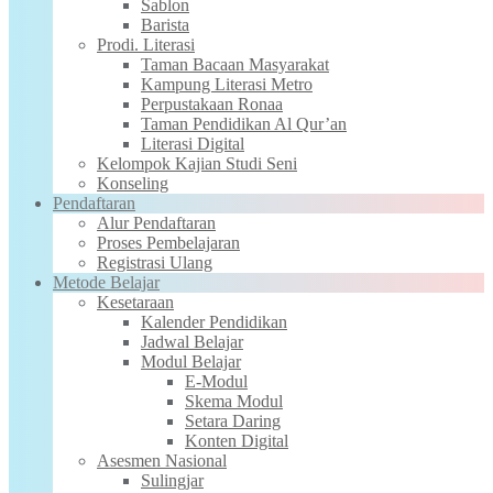
Sablon
Barista
Prodi. Literasi
Taman Bacaan Masyarakat
Kampung Literasi Metro
Perpustakaan Ronaa
Taman Pendidikan Al Qur’an
Literasi Digital
Kelompok Kajian Studi Seni
Konseling
Pendaftaran
Alur Pendaftaran
Proses Pembelajaran
Registrasi Ulang
Metode Belajar
Kesetaraan
Kalender Pendidikan
Jadwal Belajar
Modul Belajar
E-Modul
Skema Modul
Setara Daring
Konten Digital
Asesmen Nasional
Sulingjar