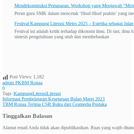
Mendekonstruksi Pemasaran. Workshop yang Menjawab “Men
Peran guru SMK dalam mencetak ‘filsuf-filsuf praktis’ yang me
Festival Kampung Literasi Metro 2025 – Estetika sebagai Jala
Festival ini adalah kritik terhadap dikotomi ilmu. Di sini, ilm
sintesis pengetahuan yang utuh dan membebaskan
Post Views:
1,182
admin PKBM Ronaa
0
Tags :
KampungLiterasi
Literasi
Navigasi
Informasi Pembelajaran Kesetaraan Bulan Maret 2023
TBM Ronaa Terima CSR Buku dari Gramedia Pustaka
pos
Tinggalkan Balasan
Alamat email Anda tidak akan dipublikasikan.
Ruas yang wajib ditan