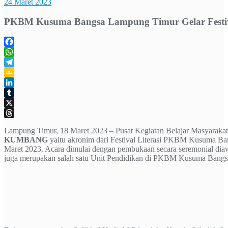
24 Maret 2023
PKBM Kusuma Bangsa Lampung Timur Gelar Festiva
Facebook
WhatsApp
Telegram
Google
Classroom
LinkedIn
Tumblr
X
Threads
Lampung Timur, 18 Maret 2023 – Pusat Kegiatan Belajar Masyara
KUMBANG
yaitu akronim dari Festival Literasi PKBM Kusuma Ban
Maret 2023. Acara dimulai dengan pembukaan secara seremonial dia
juga merupakan salah satu Unit Pendidikan di PKBM Kusuma Bang