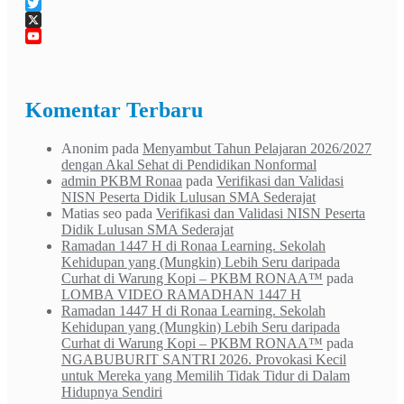
Tumblr
Twitter
X
YouTube
Channel
Komentar Terbaru
Anonim
pada
Menyambut Tahun Pelajaran 2026/2027
dengan Akal Sehat di Pendidikan Nonformal
admin PKBM Ronaa
pada
Verifikasi dan Validasi
NISN Peserta Didik Lulusan SMA Sederajat
Matias seo
pada
Verifikasi dan Validasi NISN Peserta
Didik Lulusan SMA Sederajat
Ramadan 1447 H di Ronaa Learning. Sekolah
Kehidupan yang (Mungkin) Lebih Seru daripada
Curhat di Warung Kopi – PKBM RONAA™
pada
LOMBA VIDEO RAMADHAN 1447 H
Ramadan 1447 H di Ronaa Learning. Sekolah
Kehidupan yang (Mungkin) Lebih Seru daripada
Curhat di Warung Kopi – PKBM RONAA™
pada
NGABUBURIT SANTRI 2026. Provokasi Kecil
untuk Mereka yang Memilih Tidak Tidur di Dalam
Hidupnya Sendiri