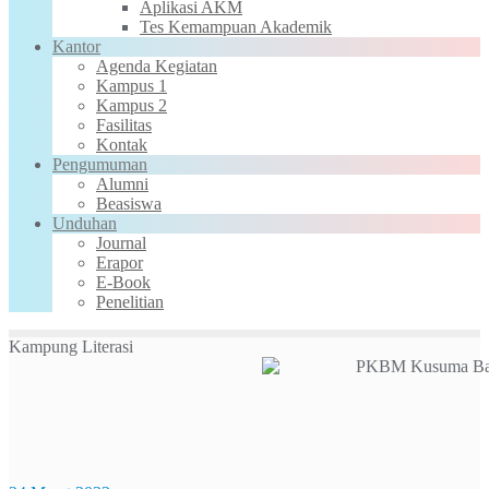
Aplikasi AKM
Tes Kemampuan Akademik
Kantor
Agenda Kegiatan
Kampus 1
Kampus 2
Fasilitas
Kontak
Pengumuman
Alumni
Beasiswa
Unduhan
Journal
Erapor
E-Book
Penelitian
Kampung Literasi