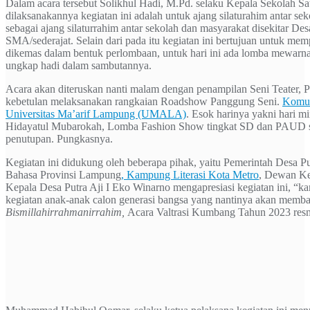
Dalam acara tersebut Solikhul Hadi, M.Pd. selaku Kepala Sekola
dilaksanakannya kegiatan ini adalah untuk ajang silaturahim antar
sebagai ajang silaturrahim antar sekolah dan masyarakat disekitar 
SMA/sederajat. Selain dari pada itu kegiatan ini bertujuan untuk me
dikemas dalam bentuk perlombaan, untuk hari ini ada lomba mewarna
ungkap hadi dalam sambutannya.
Acara akan diteruskan nanti malam dengan penampilan Seni Teater, 
kebetulan melaksanakan rangkaian Roadshow Panggung Seni.
Komu
Universitas Ma’arif Lampung (UMALA)
. Esok harinya yakni hari 
Hidayatul Mubarokah, Lomba Fashion Show tingkat SD dan PAUD se
penutupan. Pungkasnya.
Kegiatan ini didukung oleh beberapa pihak, yaitu Pemerintah Desa 
Bahasa Provinsi Lampung
, Kampung Literasi Kota Metro
, Dewan Ke
Kepala Desa Putra Aji I Eko Winarno mengapresiasi kegiatan ini, “ka
kegiatan anak-anak calon generasi bangsa yang nantinya akan memb
Bismillahirrahmanirrahim,
Acara Valtrasi Kumbang Tahun 2023 resm