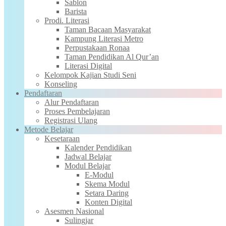
Sablon
Barista
Prodi. Literasi
Taman Bacaan Masyarakat
Kampung Literasi Metro
Perpustakaan Ronaa
Taman Pendidikan Al Qur’an
Literasi Digital
Kelompok Kajian Studi Seni
Konseling
Pendaftaran
Alur Pendaftaran
Proses Pembelajaran
Registrasi Ulang
Metode Belajar
Kesetaraan
Kalender Pendidikan
Jadwal Belajar
Modul Belajar
E-Modul
Skema Modul
Setara Daring
Konten Digital
Asesmen Nasional
Sulingjar