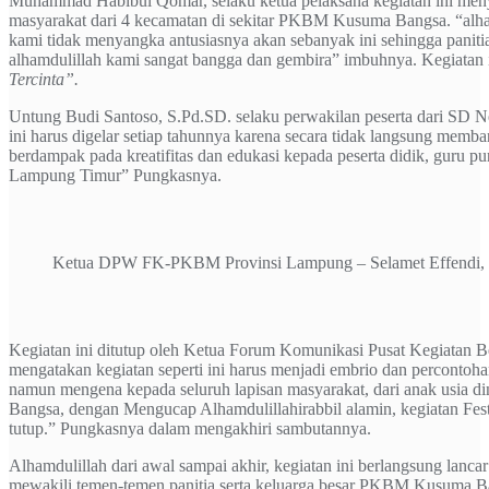
Muhammad Habibul Qomar, selaku ketua pelaksana kegiatan ini me
masyarakat dari 4 kecamatan di sekitar PKBM Kusuma Bangsa. “alhamd
kami tidak menyangka antusiasnya akan sebanyak ini sehingga panitia
alhamdulillah kami sangat bangga dan gembira” imbuhnya. Kegiatan
Tercinta”.
Untung Budi Santoso, S.Pd.SD. selaku perwakilan peserta dari SD N
ini harus digelar setiap tahunnya karena secara tidak langsung memb
berdampak pada kreatifitas dan edukasi kepada peserta didik, guru p
Lampung Timur” Pungkasnya.
Ketua DPW FK-PKBM Provinsi Lampung – Selamet Effendi,
Kegiatan ini ditutup oleh Ketua Forum Komunikasi Pusat Kegiatan 
mengatakan kegiatan seperti ini harus menjadi embrio dan percon
namun mengena kepada seluruh lapisan masyarakat, dari anak usia 
Bangsa, dengan Mengucap Alhamdulillahirabbil alamin, kegiatan
tutup.” Pungkasnya dalam mengakhiri sambutannya.
Alhamdulillah dari awal sampai akhir, kegiatan ini berlangsung lanca
mewakili temen-temen panitia serta keluarga besar PKBM Kusuma B