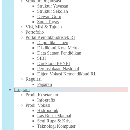
Struktur Organisasi
Struktur Yayasan
Struktur Sekolah
Dewan Guru
Surat Tugas
Visi, Misi & Tujuan
Portofolio
Portal Kemdikbudristek RI
Dapo dikdasmen
Disdikbud Kota Metro
Data Satuan Pendidikan
SIBI
Direktorat PENFI
Perpustakaan Nasional
Ditjen Vokasi Kemendikbud RI
Regulasi
Paparan
Program
Prodi. Kesetaraan
Infografis
Prodi. Vokasi
Hidroponik
Las Busur Manual
Seni Rupa & Kriya
Teknologi Komputer