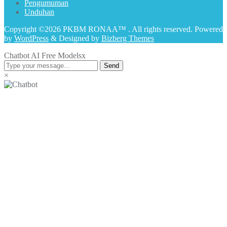
Pengumuman
Unduhan
Copyright ©2026 PKBM RONAA™ . All rights reserved.
Powered
by
WordPress
&
Designed by
Bizberg Themes
Chatbot AI Free Models
x
Send
×