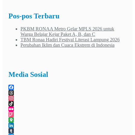
Pos-pos Terbaru
PKBM RONAA Metro Gelar MPLS 2026 untuk
Warga Belajar Kejar Paket A, B, dan C
TBM Ronaa Hadiri Festival Literasi Lampung 2026
Perubahan Iklim dan Cuaca Ekstrem di Indonesia
Media Sosial
Facebook
Threads
Instagram
TikTok
Flickr
Foursquare
Google
Maps
LinkedIn