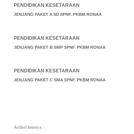
c
a
l
o
n
m
r
PENDIDIKAN KESETARAAN
e
t
e
g
k
b
e
JENJANG PAKET A SD SPNF. PKBM RONAA
b
s
g
l
e
l
a
o
A
r
e
d
r
d
o
p
a
C
I
s
k
p
m
l
n
PENDIDIKAN KESETARAAN
a
s
JENJANG PAKET B SMP SPNF. PKBM RONAA
s
r
o
o
PENDIDIKAN KESETARAAN
m
JENJANG PAKET C SMA SPNF. PKBM RONAA
Artikel lainnya :