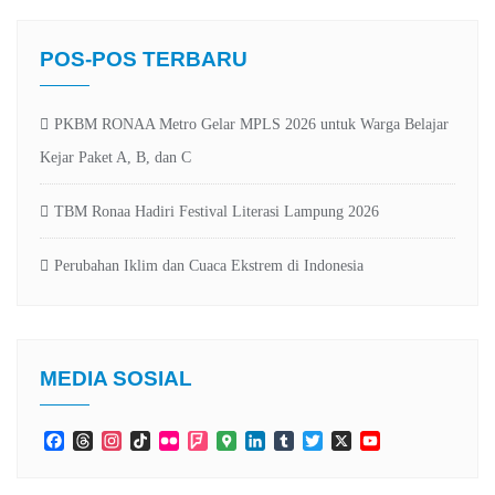
POS-POS TERBARU
PKBM RONAA Metro Gelar MPLS 2026 untuk Warga Belajar
Kejar Paket A, B, dan C
TBM Ronaa Hadiri Festival Literasi Lampung 2026
Perubahan Iklim dan Cuaca Ekstrem di Indonesia
MEDIA SOSIAL
Facebook
Threads
Instagram
TikTok
Flickr
Foursquare
Google
LinkedIn
Tumblr
Twitter
X
YouTube
Maps
Channel