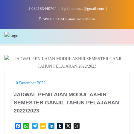
Skip
082183440704
pkbm.ronaa@gmail.com
to
content
SPNF. PKBM Ronaa Kota Metro
10 Desember 2022
JADWAL PENILAIAN MODUL AKHIR
SEMESTER GANJIL TAHUN PELAJARAN
2022/2023
F
W
T
G
L
T
X
T
a
h
e
o
i
u
h