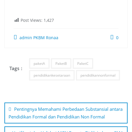
Post Views:
1,427
admin PKBM Ronaa
0
paketA
PaketB
PaketC
Tags :
pendidikankesetaraan
pendidikannonformal
Navigasi
pos
Pentingnya Memahami Perbedaan Substansial antara
Pendidikan Formal dan Pendidikan Non Formal