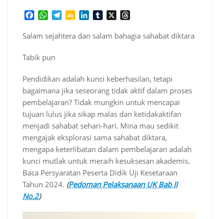
F
W
T
G
L
T
X
T
a
h
e
o
i
u
h
c
a
l
o
n
m
r
Salam sejahtera dan salam bahagia sahabat diktara
e
t
e
g
k
b
e
b
s
g
l
e
l
a
Tabik pun
o
A
r
e
d
r
d
o
p
a
C
I
s
Pendidikan adalah kunci keberhasilan, tetapi
k
p
m
l
n
bagaimana jika seseorang tidak aktif dalam proses
a
pembelajaran? Tidak mungkin untuk mencapai
s
s
tujuan lulus jika sikap malas dan ketidakaktifan
r
menjadi sahabat sehari-hari. Mina mau sedikit
o
mengajak eksplorasi sama sahabat diktara,
o
mengapa keterlibatan dalam pembelajaran adalah
m
kunci mutlak untuk meraih kesuksesan akademis.
Baca Persyaratan Peserta Didik Uji Kesetaraan
Tahun 2024.
(
Pedoman Pelaksanaan UK Bab II
No.2
)