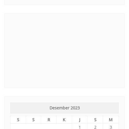
Desember 2023
S
S
R
K
J
S
M
1
2
3