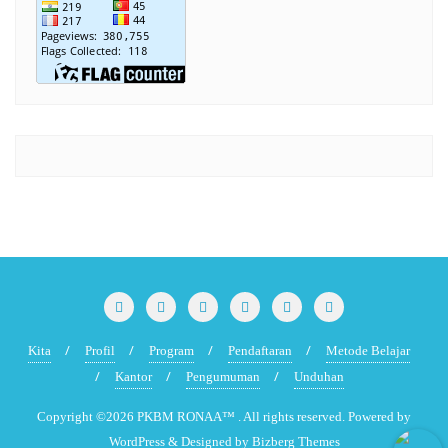
Kita
Profil
Program
Pendaftaran
Metode Belajar
Kantor
Pengumuman
Unduhan
Copyright ©2026 PKBM RONAA™ . All rights reserved.
Powered by
WordPress
&
Designed by
Bizberg Themes