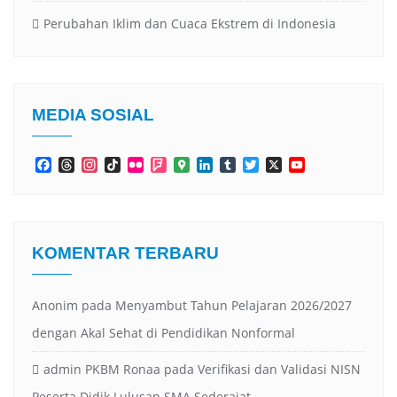
Perubahan Iklim dan Cuaca Ekstrem di Indonesia
MEDIA SOSIAL
Facebook
Threads
Instagram
TikTok
Flickr
Foursquare
Google
LinkedIn
Tumblr
Twitter
X
YouTube
Maps
Channel
KOMENTAR TERBARU
Anonim
pada
Menyambut Tahun Pelajaran 2026/2027
dengan Akal Sehat di Pendidikan Nonformal
admin PKBM Ronaa
pada
Verifikasi dan Validasi NISN
Peserta Didik Lulusan SMA Sederajat