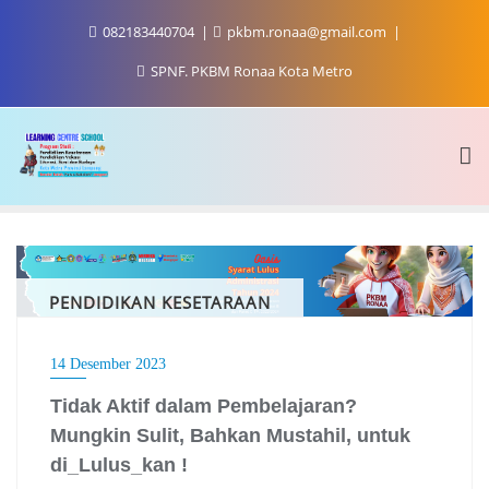
Skip
082183440704
pkbm.ronaa@gmail.com
to
content
SPNF. PKBM Ronaa Kota Metro
PENDIDIKAN KESETARAAN
14 Desember 2023
Tidak Aktif dalam Pembelajaran?
Mungkin Sulit, Bahkan Mustahil, untuk
di_Lulus_kan !