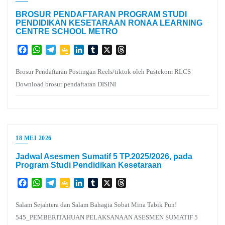
BROSUR PENDAFTARAN PROGRAM STUDI
PENDIDIKAN KESETARAAN RONAA LEARNING
CENTRE SCHOOL METRO
Facebook
WhatsApp
Telegram
Google
LinkedIn
Tumblr
X
Threads
Classroom
Brosur Pendaftaran Postingan Reels/tiktok oleh Pustekom RLCS
Download brosur pendaftaran DISINI
18 MEI 2026
Jadwal Asesmen Sumatif 5 TP.2025/2026, pada
Program Studi Pendidikan Kesetaraan
Facebook
WhatsApp
Telegram
Google
LinkedIn
Tumblr
X
Threads
Classroom
Salam Sejahtera dan Salam Bahagia Sobat Mina Tabik Pun!
545_PEMBERITAHUAN PELAKSANAAN ASESMEN SUMATIF 5