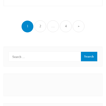
Paginasi
pos
1
2
…
4
»