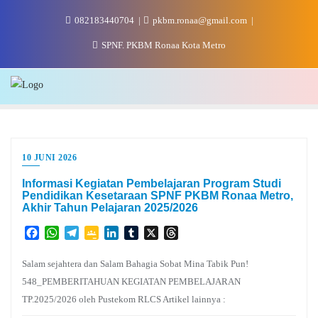
Skip
082183440704
pkbm.ronaa@gmail.com
to
content
SPNF. PKBM Ronaa Kota Metro
10 JUNI 2026
Informasi Kegiatan Pembelajaran Program Studi
Pendidikan Kesetaraan SPNF PKBM Ronaa Metro,
Akhir Tahun Pelajaran 2025/2026
Facebook
WhatsApp
Telegram
Google
LinkedIn
Tumblr
X
Threads
Classroom
Salam sejahtera dan Salam Bahagia Sobat Mina Tabik Pun!
548_PEMBERITAHUAN KEGIATAN PEMBELAJARAN
TP.2025/2026 oleh Pustekom RLCS Artikel lainnya :