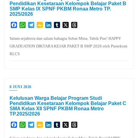
Pendidikan Kesetaraan Kelompok Belajar Paket B
SMP Kelas IX SPNF PKBM Ronaa Metro TP.
2025/2026
Facebook
WhatsApp
Telegram
Google
LinkedIn
Tumblr
X
Threads
Classroom
Salam sejahtera dan salam bahagia Sobat Mina. Tabik Pun! HAPPY
GRADUATION DIKTARA KEJAR PAKET B SMP 2026 oleh Pustekom
RLCS
8 JUNI 2026
Kelulusan Warga Belajar Program Studi
Pendidikan Kesetaraan Kelompok Belajar Paket C
SMA Kelas XII SPNF PKBM Ronaa Metro
TP.2025/2026
Facebook
WhatsApp
Telegram
Google
LinkedIn
Tumblr
X
Threads
Classroom