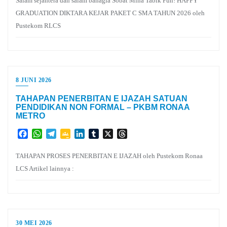
Salam sejahtera dan salam bahagia Sobat Mina Tabik Pun! HAPPY
GRADUATION DIKTARA KEJAR PAKET C SMA TAHUN 2026 oleh
Pustekom RLCS
8 JUNI 2026
TAHAPAN PENERBITAN E IJAZAH SATUAN
PENDIDIKAN NON FORMAL – PKBM RONAA
METRO
Facebook
WhatsApp
Telegram
Google
LinkedIn
Tumblr
X
Threads
Classroom
TAHAPAN PROSES PENERBITAN E IJAZAH oleh Pustekom Ronaa
LCS Artikel lainnya :
30 MEI 2026