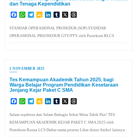
dan Tenaga Kependidikan
Facebook
WhatsApp
Telegram
Google
LinkedIn
Tumblr
X
Threads
Classroom
STANDAR OPERASIONAL PROSEDUR (SOP) STANDAR
OPERASIONAL PREOSEDUR GTY/PTY oleh Pustekom RLCS
2 NOVEMBER 2025
Tes Kemampuan Akademik Tahun 2025, bagi
Warga Belajar Program Pendidikan Kesetaraan
Jenjang Kejar Paket C SMA
Facebook
WhatsApp
Telegram
Google
LinkedIn
Tumblr
X
Threads
Classroom
Salam sejahtera dan Salam Bahagia Sobat Mina Tabik Pun! TES
KEMAMPUAN AKADEMIK KEJAR PAKET C SMA 2025 oleh
Pustekom Ronaa LCS Daftar nama peserta Lihat disini Artikel lainnya :