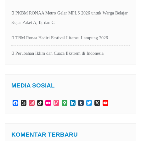
PKBM RONAA Metro Gelar MPLS 2026 untuk Warga Belajar
Kejar Paket A, B, dan C
TBM Ronaa Hadiri Festival Literasi Lampung 2026
Perubahan Iklim dan Cuaca Ekstrem di Indonesia
MEDIA SOSIAL
Facebook
Threads
Instagram
TikTok
Flickr
Foursquare
Google
LinkedIn
Tumblr
Twitter
X
YouTube
Maps
Channel
KOMENTAR TERBARU