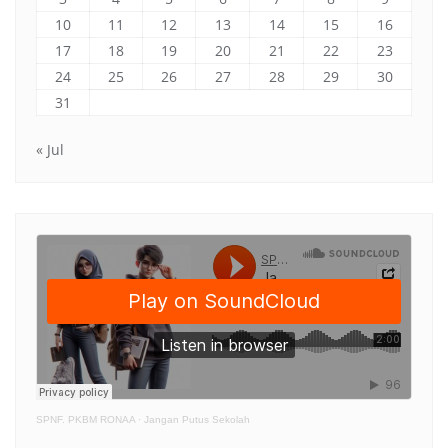
10
11
12
13
14
15
16
17
18
19
20
21
22
23
24
25
26
27
28
29
30
31
« Jul
SPNF. PKBM RONAA
·
Jangan Putus Sekolah