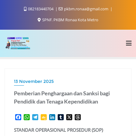
Skip
082183440704
pkbm.ronaa@gmail.com
to
content
SPNF. PKBM Ronaa Kota Metro
13 November 2025
Pemberian Penghargaan dan Sanksi bagi
Pendidik dan Tenaga Kependidikan
F
W
T
G
L
T
X
T
a
h
e
o
i
u
h
c
a
l
o
n
m
r
STANDAR OPERASIONAL PROSEDUR (SOP)
e
t
e
g
k
b
e