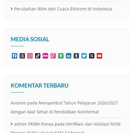
Perubahan Iklim dan Cuaca Ekstrem di Indonesia
MEDIA SOSIAL
Facebook
Threads
Instagram
TikTok
Flickr
Foursquare
Google
LinkedIn
Tumblr
Twitter
X
YouTube
Maps
Channel
KOMENTAR TERBARU
Anonim
pada
Menyambut Tahun Pelajaran 2026/2027
dengan Akal Sehat di Pendidikan Nonformal
admin PKBM Ronaa
pada
Verifikasi dan Validasi NISN
Peserta Didik Lulusan SMA Sederajat