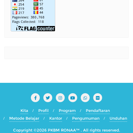
Kita
Profil
Program
Pendaftaran
Metode Belajar
Kantor
Pengumuman
Unduhan
Copyright ©2026 PKBM RONAA™ . All rights reserved.