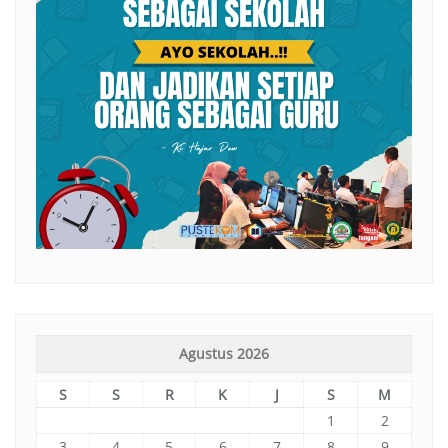
Agustus 2026
S
S
R
K
J
S
M
1
2
3
4
5
6
7
8
9