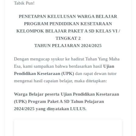
b
s
g
l
e
l
a
Tabik Pun!
o
A
r
e
d
r
d
o
p
a
C
I
s
PENETAPAN KELULUSAN WARGA BELAJAR
k
p
m
l
n
PROGRAM PENDIDIKAN KESETARAAN
a
KELOMPOK BELAJAR PAKET A SD KELAS VI /
s
s
TINGKAT 2
r
TAHUN PELAJARAN 2024/2025
o
o
Dengan mengucap syukur ke hadirat Tuhan Yang Maha
m
Esa, kami sampaikan bahwa berdasarkan hasil
Ujian
Pendidikan Kesetaraan (UPK)
dan rapat dewan tutor
mengenai hasil capaian belajar, maka ditetapkan:
Warga Belajar peserta Ujian Pendidikan Kesetaraan
(UPK) Program Paket A SD Tahun Pelajaran
2024/2025 yang dinyatakan LULUS.