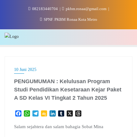
Skip
082183440704
pkbm.ronaa@gmail.com
to
content
SPNF. PKBM Ronaa Kota Metro
10 Juni 2025
PENGUMUMAN : Kelulusan Program
Studi Pendidikan Kesetaraan Kejar Paket
A SD Kelas VI Tingkat 2 Tahun 2025
F
W
T
G
L
T
X
T
a
h
e
o
i
u
h
c
a
l
o
n
m
r
Salam sejahtera dan salam bahagia Sobat Mina
e
t
e
g
k
b
e