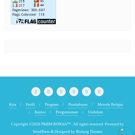
Kita
Profil
Program
Pendaftaran
Metode Belajar
Kantor
Pengumuman
Unduhan
Copyright ©2026 PKBM RONAA™ . All rights reserved.
Powered by
WordPress
&
Designed by
Bizberg Themes