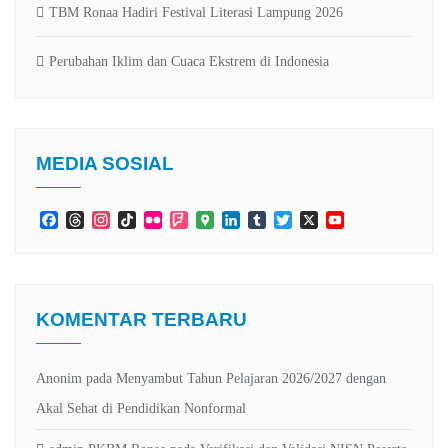
TBM Ronaa Hadiri Festival Literasi Lampung 2026
Perubahan Iklim dan Cuaca Ekstrem di Indonesia
MEDIA SOSIAL
Facebook
Threads
Instagram
TikTok
Flickr
Foursquare
Google
LinkedIn
Tumblr
Twitter
X
YouTube
Maps
Channel
KOMENTAR TERBARU
Anonim
pada
Menyambut Tahun Pelajaran 2026/2027 dengan
Akal Sehat di Pendidikan Nonformal