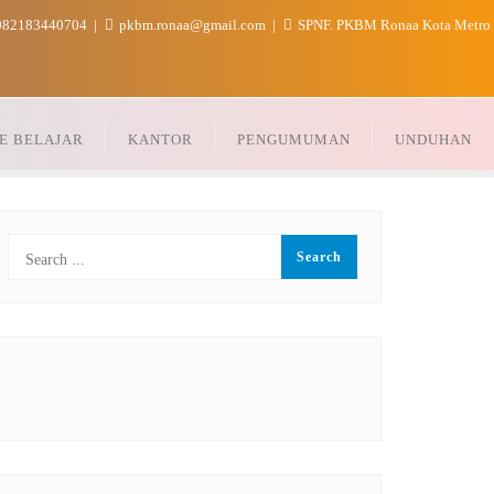
82183440704
pkbm.ronaa@gmail.com
SPNF. PKBM Ronaa Kota Metro
E BELAJAR
KANTOR
PENGUMUMAN
UNDUHAN