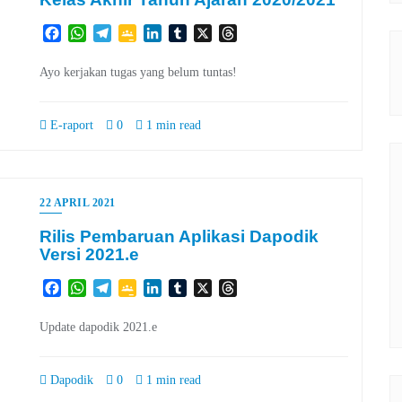
Facebook
WhatsApp
Telegram
Google
LinkedIn
Tumblr
X
Threads
Classroom
Ayo kerjakan tugas yang belum tuntas!
E-raport
0
1 min read
22 APRIL 2021
Rilis Pembaruan Aplikasi Dapodik
Versi 2021.e
Facebook
WhatsApp
Telegram
Google
LinkedIn
Tumblr
X
Threads
Classroom
Update dapodik 2021.e
Dapodik
0
1 min read