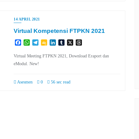
14 APRIL 2021
Virtual Kompetensi FTPKN 2021
Facebook
WhatsApp
Telegram
Google
LinkedIn
Tumblr
X
Threads
Classroom
Virtual Meeting FTPKN 2021, Download Eraport dan
eModul. New!
Asesmen
0
56 sec read