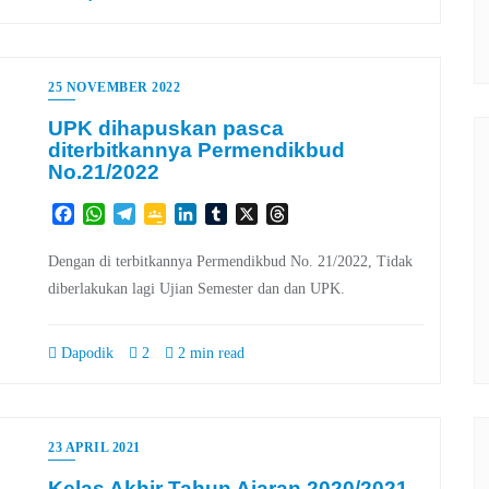
25 NOVEMBER 2022
UPK dihapuskan pasca
diterbitkannya Permendikbud
No.21/2022
Facebook
WhatsApp
Telegram
Google
LinkedIn
Tumblr
X
Threads
Classroom
Dengan di terbitkannya Permendikbud No. 21/2022, Tidak
diberlakukan lagi Ujian Semester dan dan UPK.
Dapodik
2
2 min read
23 APRIL 2021
Kelas Akhir Tahun Ajaran 2020/2021