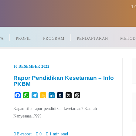
0
TA
PROFIL
PROGRAM
PENDAFTARAN
METOD
10 DESEMBER 2022
Rapor Pendidikan Kesetaraan – Info
PKBM
Facebook
WhatsApp
Telegram
Google
LinkedIn
Tumblr
X
Threads
Classroom
Kapan rilis rapor pendidikan kesetaraan? Kamuh
Nanyeaaaa..????
E-raport
0
1 min read