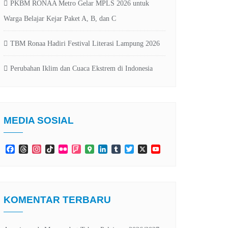
PKBM RONAA Metro Gelar MPLS 2026 untuk
Warga Belajar Kejar Paket A, B, dan C
TBM Ronaa Hadiri Festival Literasi Lampung 2026
Perubahan Iklim dan Cuaca Ekstrem di Indonesia
MEDIA SOSIAL
Facebook
Threads
Instagram
TikTok
Flickr
Foursquare
Google
LinkedIn
Tumblr
Twitter
X
YouTube
Maps
Channel
KOMENTAR TERBARU