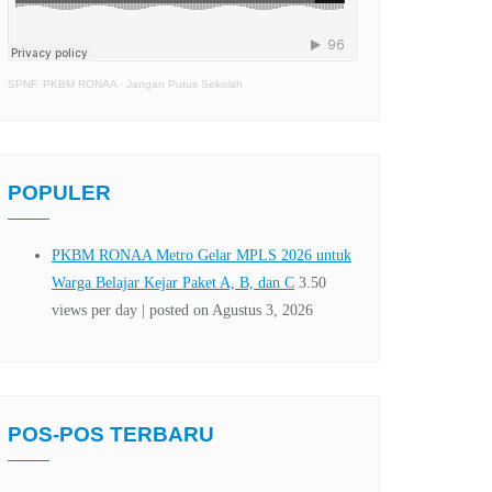
SPNF. PKBM RONAA
·
Jangan Putus Sekolah
POPULER
POS-POS TERBARU