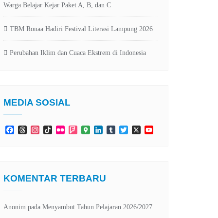
Warga Belajar Kejar Paket A, B, dan C
TBM Ronaa Hadiri Festival Literasi Lampung 2026
Perubahan Iklim dan Cuaca Ekstrem di Indonesia
MEDIA SOSIAL
Facebook
Threads
Instagram
TikTok
Flickr
Foursquare
Google
LinkedIn
Tumblr
Twitter
X
YouTube
Maps
Channel
KOMENTAR TERBARU
Anonim
pada
Menyambut Tahun Pelajaran 2026/2027