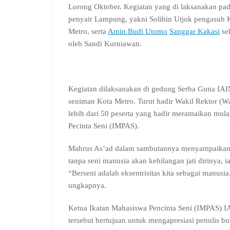
e
t
e
g
k
b
e
Lorong Oktober. Kegiatan yang di laksanakan pa
b
s
g
l
e
l
a
penyair Lampung, yakni Solihin Utjok pengasuh
o
A
r
e
d
r
d
Metro, serta
Amin Budi Utomo
Sanggar Kakasi
se
o
p
a
C
I
s
oleh Sandi Kurniawan.
k
p
m
l
n
a
s
s
r
Kegiatan dilaksanakan di gedung Serba Guna IAIN
o
seniman Kota Metro. Turut hadir Wakil Rektor (W
o
lebih dari 50 peserta yang hadir meramaikan m
m
Pecinta Seni (IMPAS).
Mahrus As’ad dalam sambutannya menyampaikan b
tanpa seni manusia akan kehilangan jati dirinya,
“Berseni adalah eksentrisitas kita sebagai manusia,
ungkapnya.
Ketua Ikatan Mahasiswa Pencinta Seni (IMPAS) 
tersebut bertujuan untuk mengapresiasi penulis bu