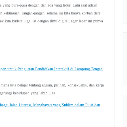
da yang pura-pura dengar, dan ada yang tidur. Lalu saat adzan
 kekuasaan. Jangan-jangan, selama ini kita hanya korban dari
ak kita kudeta juga: isi dengan ilmu digital, agar lapar ini punya
n untuk Penguatan Pendidikan Interaktif di Lampung Tengah
na kita belajar tentang aturan, pilihan, konsekuensi, dan kerja
arungi kehidupan yang lebih luas
bagai Jalan Literasi, Menghayati yang Sublim dalam Puisi dan