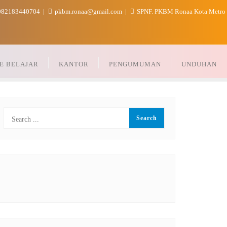
82183440704
pkbm.ronaa@gmail.com
SPNF. PKBM Ronaa Kota Metro
E BELAJAR
KANTOR
PENGUMUMAN
UNDUHAN