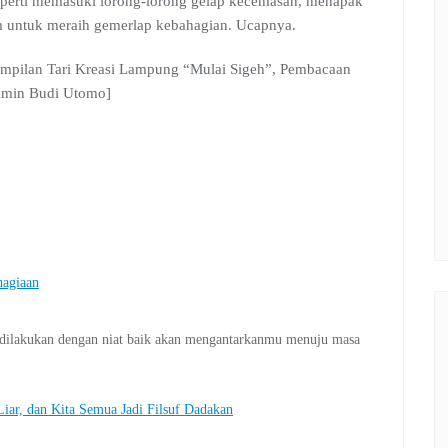
eperti memasuki lorong-lorong gelap kecemasan, menapak
am untuk meraih gemerlap kebahagian. Ucapnya.
ampilan Tari Kreasi Lampung “Mulai Sigeh”, Pembacaan
 [Amin Budi Utomo]
hagiaan
g dilakukan dengan niat baik akan mengantarkanmu menuju masa
iar, dan Kita Semua Jadi Filsuf Dadakan