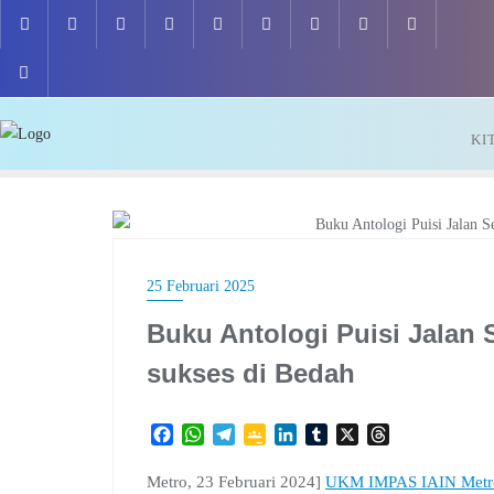
Skip
to
content
KI
LITERASI
25 Februari 2025
Buku Antologi Puisi Jalan 
sukses di Bedah
F
W
T
G
L
T
X
T
a
h
e
o
i
u
h
c
a
l
o
n
m
r
Metro, 23 Februari 2024]
UKM IMPAS IAIN Metr