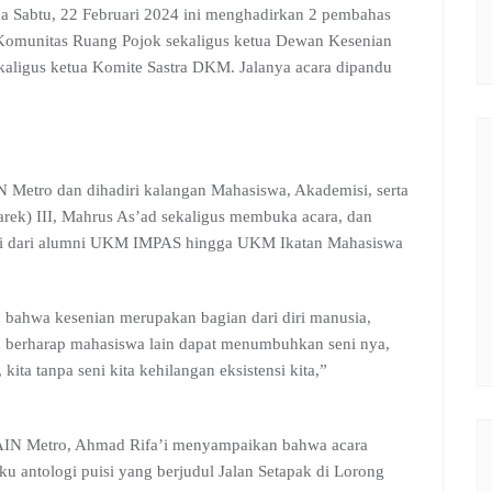
da Sabtu, 22 Februari 2024 ini menghadirkan 2 pembahas
 Komunitas Ruang Pojok sekaligus ketua Dewan Kesenian
kaligus ketua Komite Sastra DKM. Jalanya acara dipandu
 Metro dan dihadiri kalangan Mahasiswa, Akademisi, serta
arek) III, Mahrus As’ad sekaligus membuka acara, dan
ulai dari alumni UKM IMPAS hingga UKM Ikatan Mahasiswa
ahwa kesenian merupakan bagian dari diri manusia,
 ia berharap mahasiswa lain dapat menumbuhkan seni nya,
 kita tanpa seni kita kehilangan eksistensi kita,”
IAIN Metro, Ahmad Rifa’i menyampaikan bahwa acara
ku antologi puisi yang berjudul Jalan Setapak di Lorong