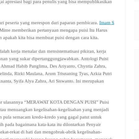
ai apresiasi bagi para penulis yang bisa mempublikasikan
 dari peserta yang merespon dari paparan pembicara.
Imam S
 Mime memberikan pertanyaan mengapa puisi Itu Harus
 apakah kita bisa membuat puisi dengan cara kita.
ah kerja menalar dan mensistematisasi pikiran, kerja
anan yang sukar dipertanggungjawabkan. Antologi Puisi
eh Ahmad Habib Panglima, Des Ariyanto, Chyntia Zahra,
linda, Rizki Maulana, Arum Trisnaning Tyas, Azkia Putri
Ananta, Syifa Alya Zahra, Ari Siswanto. Ini merupakan
ar ulasannya “MERAWAT KOTA DENGAN PUISI” Puisi
tau menuangkan kegelisahan-kegelisahan yang menjadi
an pula semacam kredo-kredo yang gagal patut untuk
bih pada bagaimana kata-kata itu dilontarkan Penyair
elekat-rekat di hati dan mengobrak-abrik kegelisahan-