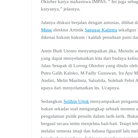
Oktober karya mahasiswa IMPAS. ” Ini juga sebag
karyanya,” jelasnya.
Jalanya diskusi berjalan dengan antusias, dilihat
Mime
direktur Artistik
Sanggar Kaliptra
sekaligus
dikenai hukum hukum / kaidah penulisan puisi dan
Amin Budi Utomo menyampaikan jika, Menulis adal
yang dapat menyelamatkan kita dari budaya kelis
Jalan Setapak di Lorong Oktober yang ditulis ol
Putra Galih Kaloko, M Fadly Gunawan, Ira Ayu Me
Andini, Melin Maulinta, Salsabila, Solehah Febri 
upaya dari menyelamatkan itu. Ucapnya.
Sedangkan
Solihin Utjok
menyampaikan pengant
bukan sekadar soal mengungkap sebuah momen a
pengalaman puitik penulis dalam larik-larik. Buk
bergaul secara intim menjelma bait-bait. Tetapi le
melalui semesta imaji dan bahasa figuratif lalu m