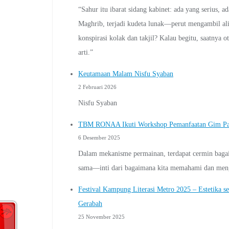
“Sahur itu ibarat sidang kabinet: ada yang serius, a
Maghrib, terjadi kudeta lunak—perut mengambil alih
konspirasi kolak dan takjil? Kalau begitu, saatnya ot
arti.”
Keutamaan Malam Nisfu Syaban
2 Februari 2026
Nisfu Syaban
TBM RONAA Ikuti Workshop Pemanfaatan Gim Papa
6 Desember 2025
Dalam mekanisme permainan, terdapat cermin bagaima
sama—inti dari bagaimana kita memahami dan meng
Festival Kampung Literasi Metro 2025 – Estetika se
Gerabah
25 November 2025