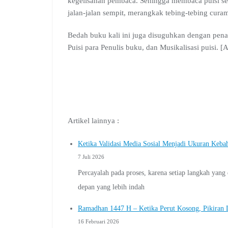
kegelisahan pembaca. Sehingga membaca puisi s
jalan-jalan sempit, merangkak tebing-tebing cur
Bedah buku kali ini juga disuguhkan dengan pen
Puisi para Penulis buku, dan Musikalisasi puisi.
Artikel lainnya :
Ketika Validasi Media Sosial Menjadi Ukuran Keba
7 Juli 2026
Percayalah pada proses, karena setiap langkah yan
depan yang lebih indah
Ramadhan 1447 H – Ketika Perut Kosong, Pikiran L
16 Februari 2026