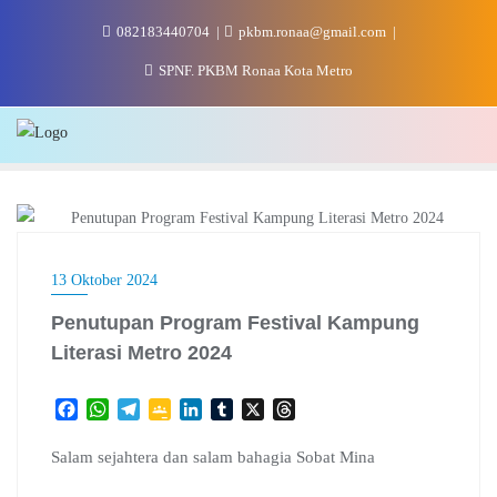
Skip
082183440704
pkbm.ronaa@gmail.com
to
content
SPNF. PKBM Ronaa Kota Metro
KAMPUNG LITERASI
13 Oktober 2024
Penutupan Program Festival Kampung
Literasi Metro 2024
F
W
T
G
L
T
X
T
a
h
e
o
i
u
h
c
a
l
o
n
m
r
Salam sejahtera dan salam bahagia Sobat Mina
e
t
e
g
k
b
e