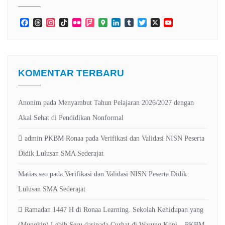
Facebook
Threads
Instagram
TikTok
Flickr
Foursquare
Google
LinkedIn
Tumblr
Twitter
X
YouTube
Maps
Channel
KOMENTAR TERBARU
Anonim
pada
Menyambut Tahun Pelajaran 2026/2027 dengan
Akal Sehat di Pendidikan Nonformal
admin PKBM Ronaa
pada
Verifikasi dan Validasi NISN Peserta
Didik Lulusan SMA Sederajat
Matias seo
pada
Verifikasi dan Validasi NISN Peserta Didik
Lulusan SMA Sederajat
Ramadan 1447 H di Ronaa Learning. Sekolah Kehidupan yang
(Mungkin) Lebih Seru daripada Curhat di Warung Kopi – PKBM