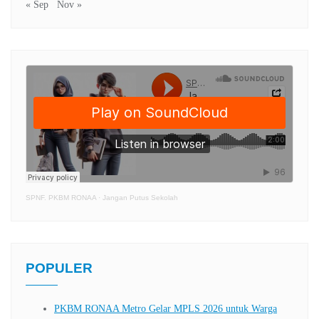
« Sep
Nov »
SPNF. PKBM RONAA
·
Jangan Putus Sekolah
POPULER