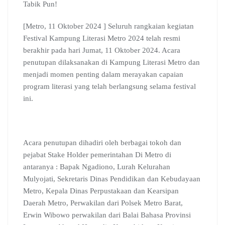
b
s
g
l
e
l
a
Tabik Pun!
o
A
r
e
d
r
d
o
p
a
C
I
s
[Metro, 11 Oktober 2024 ] Seluruh rangkaian kegiatan
k
p
m
l
n
Festival Kampung Literasi Metro 2024 telah resmi
a
berakhir pada hari Jumat, 11 Oktober 2024. Acara
s
s
penutupan dilaksanakan di Kampung Literasi Metro dan
r
menjadi momen penting dalam merayakan capaian
o
program literasi yang telah berlangsung selama festival
o
ini.
m
Acara penutupan dihadiri oleh berbagai tokoh dan
pejabat Stake Holder pemerintahan Di Metro di
antaranya : Bapak Ngadiono, Lurah Kelurahan
Mulyojati, Sekretaris Dinas Pendidikan dan Kebudayaan
Metro, Kepala Dinas Perpustakaan dan Kearsipan
Daerah Metro, Perwakilan dari Polsek Metro Barat,
Erwin Wibowo perwakilan dari Balai Bahasa Provinsi