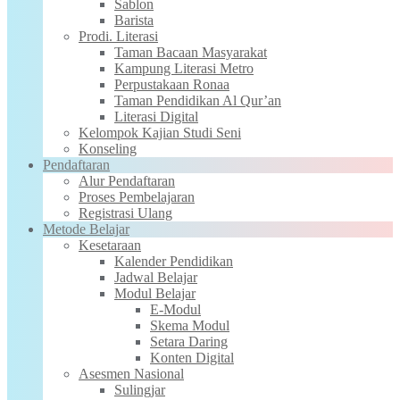
Sablon
Barista
Prodi. Literasi
Taman Bacaan Masyarakat
Kampung Literasi Metro
Perpustakaan Ronaa
Taman Pendidikan Al Qur’an
Literasi Digital
Kelompok Kajian Studi Seni
Konseling
Pendaftaran
Alur Pendaftaran
Proses Pembelajaran
Registrasi Ulang
Metode Belajar
Kesetaraan
Kalender Pendidikan
Jadwal Belajar
Modul Belajar
E-Modul
Skema Modul
Setara Daring
Konten Digital
Asesmen Nasional
Sulingjar