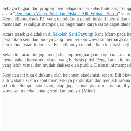
Sebagai bagian dari program pembelajaran luar kelas (outclass), San
acara “
Pemutaran Video Puisi dan Diskusi Alih Wahana Sastra
” yang
Kemendikbudristek RI, yang mendukung penuh inisiatif literasi dan ap
mendalam, sekaligus mempelajari bagaimana karya sastra dapat diadapt
Acara tersebut diadakan di
Sekolah Seni Payungi
Kota Metro pada hari
para tokoh seni dan budaya yang memberikan wawasan berharga dalam
dan kebudayaan Indonesia. Kehadirannya memberikan inspirasi bagi w
Selain itu, acara ini juga menjadi ajang penghargaan bagi para kreat
menciptakan karya seni visual yang berbasis puisi. Pengalaman ini 
yang lebih visual dan mudah diakses oleh publik. Diskusi ini memperk
Kegiatan ini juga didukung oleh kalangan akademisi, seperti Edi Sisw
alih wahana sastra dapat memperkaya pendidikan dan menjadi sarana
sebuah kelompok studi seni, tetapi juga sebuah platform kolaboratif 
wawasan mereka tentang seni dan budaya. [Mina]