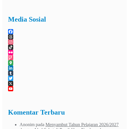
Media Sosial
Facebook
Threads
Instagram
TikTok
Flickr
Foursquare
Google
Maps
LinkedIn
Tumblr
Twitter
X
YouTube
Channel
Komentar Terbaru
Anonim
pada
Menyambut Tahun Pelajaran 2026/2027