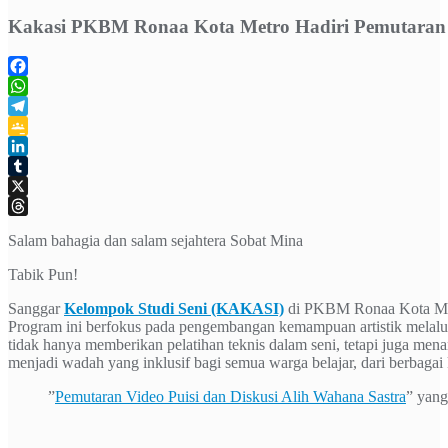
Kakasi PKBM Ronaa Kota Metro Hadiri Pemutaran Vi
Facebook
WhatsApp
Telegram
Google
Classroom
LinkedIn
Tumblr
X
Threads
Salam bahagia dan salam sejahtera Sobat Mina
Tabik Pun!
Sanggar
Kelompok Studi Seni (KAKASI)
di PKBM Ronaa Kota Metr
Program ini berfokus pada pengembangan kemampuan artistik melalui p
tidak hanya memberikan pelatihan teknis dalam seni, tetapi juga me
menjadi wadah yang inklusif bagi semua warga belajar, dari berbagai 
”
Pemutaran Video Puisi dan Diskusi Alih Wahana Sastra
” yang