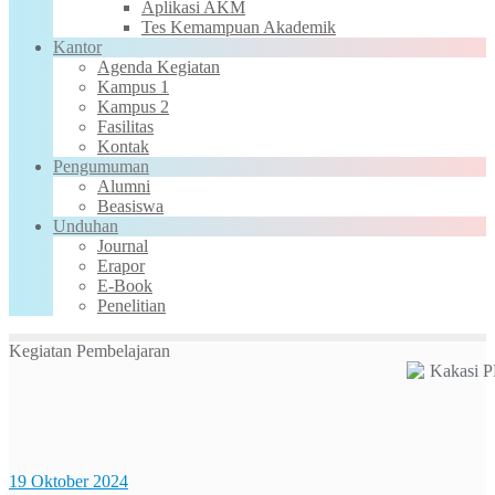
Aplikasi AKM
Tes Kemampuan Akademik
Kantor
Agenda Kegiatan
Kampus 1
Kampus 2
Fasilitas
Kontak
Pengumuman
Alumni
Beasiswa
Unduhan
Journal
Erapor
E-Book
Penelitian
Kegiatan Pembelajaran
19 Oktober 2024