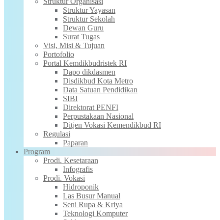
Struktur Organisasi
Struktur Yayasan
Struktur Sekolah
Dewan Guru
Surat Tugas
Visi, Misi & Tujuan
Portofolio
Portal Kemdikbudristek RI
Dapo dikdasmen
Disdikbud Kota Metro
Data Satuan Pendidikan
SIBI
Direktorat PENFI
Perpustakaan Nasional
Ditjen Vokasi Kemendikbud RI
Regulasi
Paparan
Program
Prodi. Kesetaraan
Infografis
Prodi. Vokasi
Hidroponik
Las Busur Manual
Seni Rupa & Kriya
Teknologi Komputer