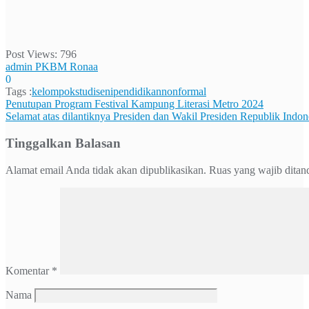
Post Views:
796
admin PKBM Ronaa
0
Tags :
kelompokstudiseni
pendidikannonformal
Navigasi
Penutupan Program Festival Kampung Literasi Metro 2024
Selamat atas dilantiknya Presiden dan Wakil Presiden Republik Indo
pos
Tinggalkan Balasan
Alamat email Anda tidak akan dipublikasikan.
Ruas yang wajib ditan
Komentar
*
Nama