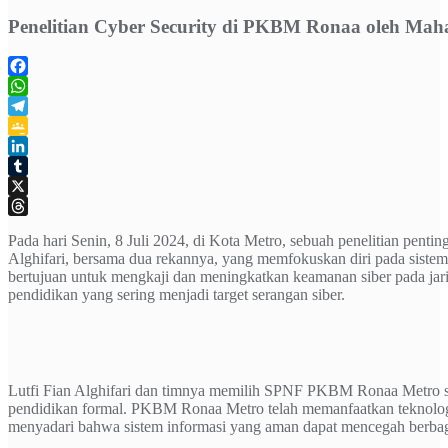
Penelitian Cyber Security di PKBM Ronaa oleh Ma
Facebook
WhatsApp
Telegram
Google
Classroom
LinkedIn
Tumblr
X
Threads
Pada hari Senin, 8 Juli 2024, di Kota Metro, sebuah penelitian pent
Alghifari, bersama dua rekannya, yang memfokuskan diri pada siste
bertujuan untuk mengkaji dan meningkatkan keamanan siber pada jaring
pendidikan yang sering menjadi target serangan siber.
Lutfi Fian Alghifari dan timnya memilih SPNF PKBM Ronaa Metro se
pendidikan formal. PKBM Ronaa Metro telah memanfaatkan teknologi i
menyadari bahwa sistem informasi yang aman dapat mencegah berbaga