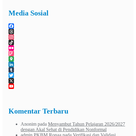
Media Sosial
Facebook
Threads
Instagram
TikTok
Flickr
Foursquare
Google
Maps
LinkedIn
Tumblr
Twitter
X
YouTube
Channel
Komentar Terbaru
Anonim
pada
Menyambut Tahun Pelajaran 2026/2027
dengan Akal Sehat di Pendidikan Nonformal
admin PKBM Ronaa
pada
Verifikasi dan Validasi