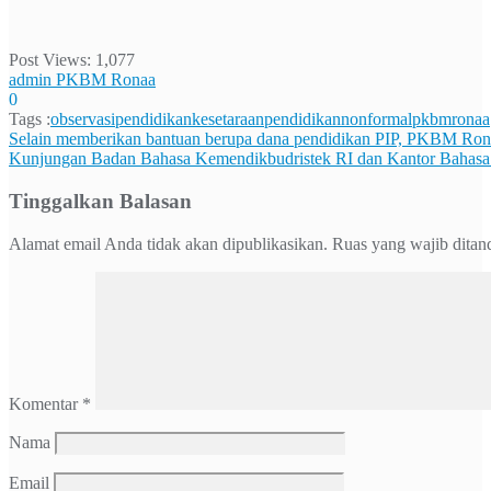
Post Views:
1,077
admin PKBM Ronaa
0
Tags :
observasi
pendidikankesetaraan
pendidikannonformal
pkbmronaa
Navigasi
Selain memberikan bantuan berupa dana pendidikan PIP, PKBM Ron
Kunjungan Badan Bahasa Kemendikbudristek RI dan Kantor Bahasa
pos
Tinggalkan Balasan
Alamat email Anda tidak akan dipublikasikan.
Ruas yang wajib ditan
Komentar
*
Nama
Email