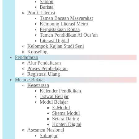
Sablon
Barista
Prodi. Literasi
Taman Bacaan Masyarakat
Kampung Literasi Metro
Perpustakaan Ronaa
Taman Pendidikan Al Qur’an
Literasi Digital
Kelompok Kajian Studi Seni
Konseling
Pendaftaran
Alur Pendaftaran
Proses Pembelajaran
Registrasi Ulang
Metode Belajar
Kesetaraan
Kalender Pendidikan
Jadwal Belajar
Modul Belajar
E-Modul
Skema Modul
Setara Daring
Konten Digital
Asesmen Nasional
Sulingjar