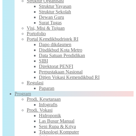
Struktur Organisasi
Struktur Yayasan
Struktur Sekolah
Dewan Guru
Surat Tugas
Visi, Misi & Tujuan
Portofolio
Portal Kemdikbudristek RI
Dapo dikdasmen
Disdikbud Kota Metro
Data Satuan Pendidikan
SIBI
Direktorat PENFI
Perpustakaan Nasional
Ditjen Vokasi Kemendikbud RI
Regulasi
Paparan
Program
Prodi. Kesetaraan
Infografis
Prodi. Vokasi
Hidroponik
Las Busur Manual
Seni Rupa & Kriya
Teknologi Komputer