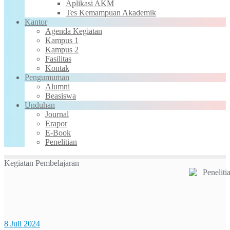
Aplikasi AKM
Tes Kemampuan Akademik
Kantor
Agenda Kegiatan
Kampus 1
Kampus 2
Fasilitas
Kontak
Pengumuman
Alumni
Beasiswa
Unduhan
Journal
Erapor
E-Book
Penelitian
Kegiatan Pembelajaran
8 Juli 2024