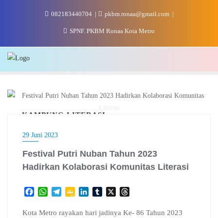
Skip
082183440704
pkbm.ronaa@gmail.com
to
content
SPNF. PKBM Ronaa Kota Metro
KAMPUNG LITERASI
29 Juni 2023
Festival Putri Nuban Tahun 2023
Hadirkan Kolaborasi Komunitas Literasi
F
W
T
G
L
T
X
T
a
h
e
o
i
u
h
c
a
l
o
n
m
r
Kota Metro rayakan hari jadinya Ke- 86 Tahun 2023