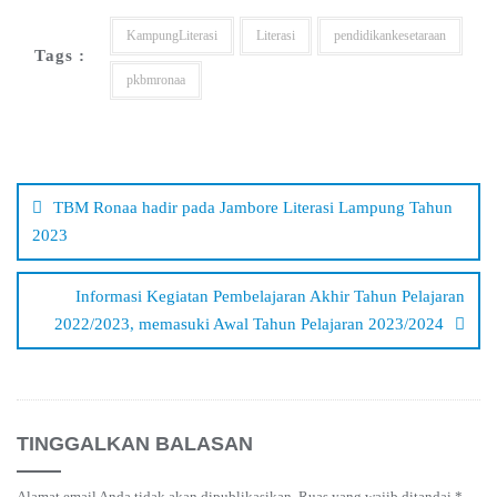
KampungLiterasi
Literasi
pendidikankesetaraan
Tags :
pkbmronaa
Navigasi
pos
TBM Ronaa hadir pada Jambore Literasi Lampung Tahun
2023
Informasi Kegiatan Pembelajaran Akhir Tahun Pelajaran
2022/2023, memasuki Awal Tahun Pelajaran 2023/2024
TINGGALKAN BALASAN
Alamat email Anda tidak akan dipublikasikan.
Ruas yang wajib ditandai
*