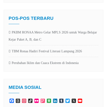
POS-POS TERBARU
PKBM RONAA Metro Gelar MPLS 2026 untuk Warga Belajar
Kejar Paket A, B, dan C
TBM Ronaa Hadiri Festival Literasi Lampung 2026
Perubahan Iklim dan Cuaca Ekstrem di Indonesia
MEDIA SOSIAL
Facebook
Threads
Instagram
TikTok
Flickr
Foursquare
Google
LinkedIn
Tumblr
Twitter
X
YouTube
Maps
Channel