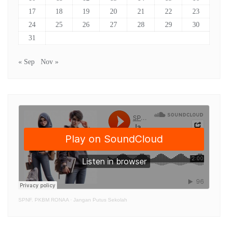
17
18
19
20
21
22
23
24
25
26
27
28
29
30
31
« Sep
Nov »
SPNF. PKBM RONAA
·
Jangan Putus Sekolah