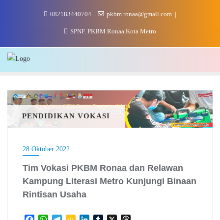
Skip
082183440704
pkbm.ronaa@gmail.com
to
content
SPNF. PKBM Ronaa Kota Metro
PENDIDIKAN VOKASI
28 Oktober 2022
Tim Vokasi PKBM Ronaa dan Relawan
Kampung Literasi Metro Kunjungi Binaan
Rintisan Usaha
F
W
T
G
L
T
X
T