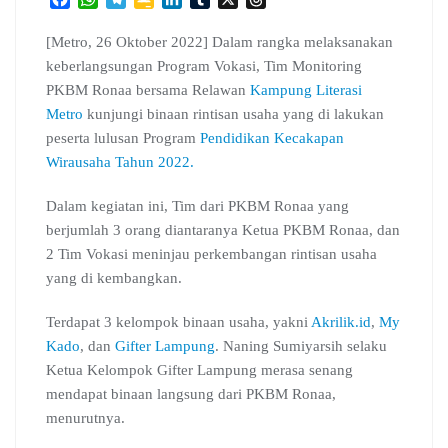
a
h
e
o
i
u
h
c
a
l
o
n
m
r
[Metro, 26 Oktober 2022] Dalam rangka melaksanakan
e
t
e
g
k
b
e
keberlangsungan Program Vokasi, Tim Monitoring
b
s
g
l
e
l
a
PKBM Ronaa bersama Relawan
Kampung Literasi
o
A
r
e
d
r
d
Metro
kunjungi binaan rintisan usaha yang di lakukan
o
p
a
C
I
s
peserta lulusan Program
k
p
m
l
n
Pendidikan Kecakapan
a
Wirausaha Tahun 2022.
s
s
Dalam kegiatan ini, Tim dari PKBM Ronaa yang
r
berjumlah 3 orang diantaranya Ketua PKBM Ronaa, dan
o
2 Tim Vokasi meninjau perkembangan rintisan usaha
o
yang di kembangkan.
m
Terdapat 3 kelompok binaan usaha, yakni
Akrilik.id
,
My
Kado
, dan
Gifter Lampung
. Naning Sumiyarsih selaku
Ketua Kelompok Gifter Lampung merasa senang
mendapat binaan langsung dari PKBM Ronaa,
menurutnya.