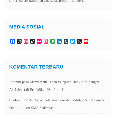
Perubahan Iklim dan Cuaca Ekstrem di Indonesia
MEDIA SOSIAL
Facebook
Threads
Instagram
TikTok
Flickr
Foursquare
Google
LinkedIn
Tumblr
Twitter
X
YouTube
Maps
Channel
KOMENTAR TERBARU
Anonim
pada
Menyambut Tahun Pelajaran 2026/2027 dengan
Akal Sehat di Pendidikan Nonformal
admin PKBM Ronaa
pada
Verifikasi dan Validasi NISN Peserta
Didik Lulusan SMA Sederajat