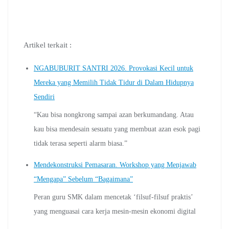
Artikel terkait :
NGABUBURIT SANTRI 2026. Provokasi Kecil untuk
Mereka yang Memilih Tidak Tidur di Dalam Hidupnya
Sendiri
“Kau bisa nongkrong sampai azan berkumandang. Atau
kau bisa mendesain sesuatu yang membuat azan esok pagi
tidak terasa seperti alarm biasa.”
Mendekonstruksi Pemasaran. Workshop yang Menjawab
“Mengapa” Sebelum “Bagaimana”
Peran guru SMK dalam mencetak ‘filsuf-filsuf praktis’
yang menguasai cara kerja mesin-mesin ekonomi digital