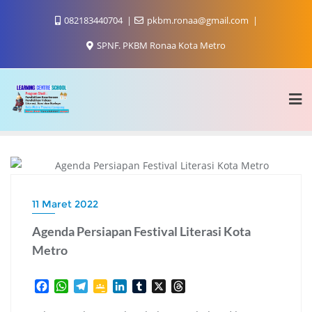
Skip
082183440704
pkbm.ronaa@gmail.com
to
content
SPNF. PKBM Ronaa Kota Metro
LITERASI
11 Maret 2022
Agenda Persiapan Festival Literasi Kota
Metro
F
W
T
G
L
T
X
T
a
h
e
o
i
u
h