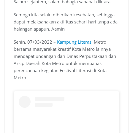
c
a
l
o
n
m
r
Salam sejahtera, salam bahagia sahabat diktara.
e
t
e
g
k
b
e
b
s
g
l
e
l
a
Semoga kita selalu diberikan kesehatan, sehingga
o
A
r
e
d
r
d
dapat melaksanakan aktifitas sehari-hari tanpa ada
o
p
a
C
I
s
halangan apapun. Aamin
k
p
m
l
n
a
Senin, 07/03/2022 –
Kampung Literasi
Metro
s
s
bersama masyarakat kreatif Kota Metro lainnya
r
mendapat undangan dari Dinas Perpustakaan dan
o
Arsip Daerah Kota Metro untuk membahas
o
perencanaan kegiatan Festival Literasi di Kota
m
Metro.