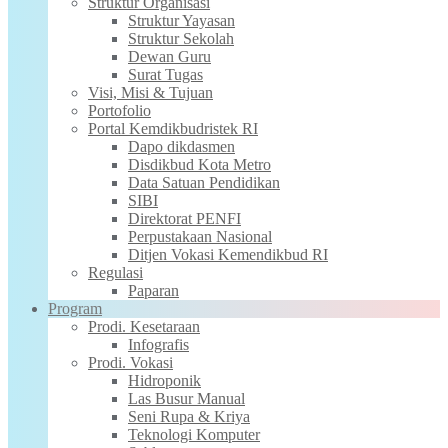
Struktur Organisasi
Struktur Yayasan
Struktur Sekolah
Dewan Guru
Surat Tugas
Visi, Misi & Tujuan
Portofolio
Portal Kemdikbudristek RI
Dapo dikdasmen
Disdikbud Kota Metro
Data Satuan Pendidikan
SIBI
Direktorat PENFI
Perpustakaan Nasional
Ditjen Vokasi Kemendikbud RI
Regulasi
Paparan
Program
Prodi. Kesetaraan
Infografis
Prodi. Vokasi
Hidroponik
Las Busur Manual
Seni Rupa & Kriya
Teknologi Komputer