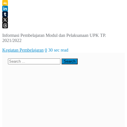
Telegram
Google
Classroom
LinkedIn
Tumblr
X
Threads
Informasi Pembelajaran Modul dan Pelaksanaan UPK TP.
2021/2022
Kegiatan Pembelajaran
0
30 sec read