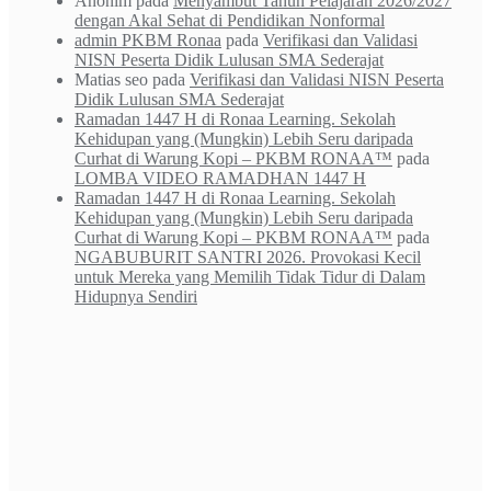
Anonim
pada
Menyambut Tahun Pelajaran 2026/2027
dengan Akal Sehat di Pendidikan Nonformal
admin PKBM Ronaa
pada
Verifikasi dan Validasi
NISN Peserta Didik Lulusan SMA Sederajat
Matias seo
pada
Verifikasi dan Validasi NISN Peserta
Didik Lulusan SMA Sederajat
Ramadan 1447 H di Ronaa Learning. Sekolah
Kehidupan yang (Mungkin) Lebih Seru daripada
Curhat di Warung Kopi – PKBM RONAA™
pada
LOMBA VIDEO RAMADHAN 1447 H
Ramadan 1447 H di Ronaa Learning. Sekolah
Kehidupan yang (Mungkin) Lebih Seru daripada
Curhat di Warung Kopi – PKBM RONAA™
pada
NGABUBURIT SANTRI 2026. Provokasi Kecil
untuk Mereka yang Memilih Tidak Tidur di Dalam
Hidupnya Sendiri