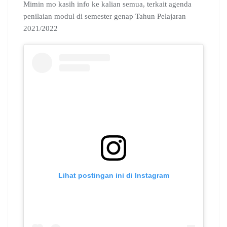
b
s
g
l
e
l
a
Mimin mo kasih info ke kalian semua, terkait agenda
o
A
r
e
d
r
d
penilaian modul di semester genap Tahun Pelajaran
o
p
a
C
I
s
2021/2022
k
p
m
l
n
a
s
s
r
o
o
m
Lihat postingan ini di Instagram