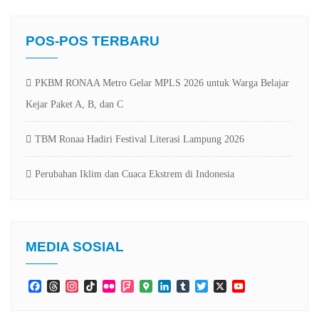
POS-POS TERBARU
PKBM RONAA Metro Gelar MPLS 2026 untuk Warga Belajar
Kejar Paket A, B, dan C
TBM Ronaa Hadiri Festival Literasi Lampung 2026
Perubahan Iklim dan Cuaca Ekstrem di Indonesia
MEDIA SOSIAL
Facebook
Threads
Instagram
TikTok
Flickr
Foursquare
Google
LinkedIn
Tumblr
Twitter
X
YouTube
Maps
Channel