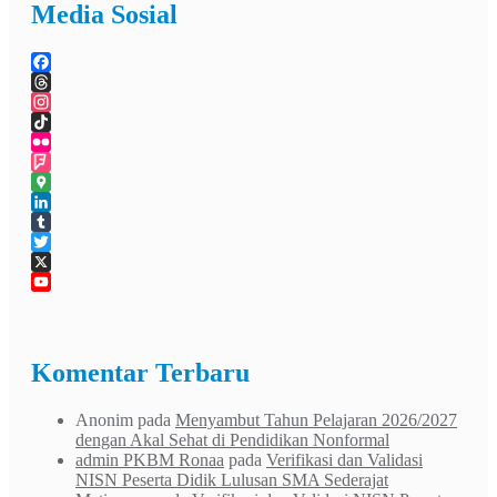
Media Sosial
Facebook
Threads
Instagram
TikTok
Flickr
Foursquare
Google
Maps
LinkedIn
Tumblr
Twitter
X
YouTube
Channel
Komentar Terbaru
Anonim
pada
Menyambut Tahun Pelajaran 2026/2027
dengan Akal Sehat di Pendidikan Nonformal
admin PKBM Ronaa
pada
Verifikasi dan Validasi
NISN Peserta Didik Lulusan SMA Sederajat