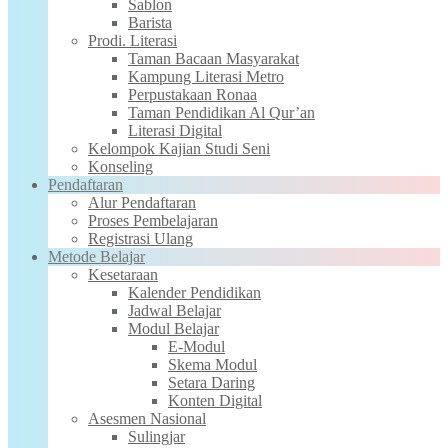
Sablon
Barista
Prodi. Literasi
Taman Bacaan Masyarakat
Kampung Literasi Metro
Perpustakaan Ronaa
Taman Pendidikan Al Qur’an
Literasi Digital
Kelompok Kajian Studi Seni
Konseling
Pendaftaran
Alur Pendaftaran
Proses Pembelajaran
Registrasi Ulang
Metode Belajar
Kesetaraan
Kalender Pendidikan
Jadwal Belajar
Modul Belajar
E-Modul
Skema Modul
Setara Daring
Konten Digital
Asesmen Nasional
Sulingjar