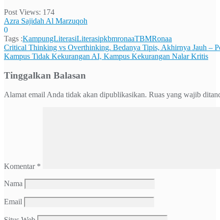
Post Views:
174
Azra Sajidah Al Marzuqoh
0
Tags :
KampungLiterasi
Literasi
pkbmronaa
TBMRonaa
Navigasi
Critical Thinking vs Overthinking. Bedanya Tipis, Akhirnya Jauh – Pe
Kampus Tidak Kekurangan AI, Kampus Kekurangan Nalar Kritis
pos
Tinggalkan Balasan
Alamat email Anda tidak akan dipublikasikan.
Ruas yang wajib ditan
Komentar
*
Nama
Email
Situs Web