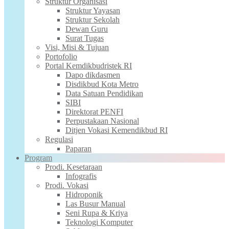
Struktur Organisasi
Struktur Yayasan
Struktur Sekolah
Dewan Guru
Surat Tugas
Visi, Misi & Tujuan
Portofolio
Portal Kemdikbudristek RI
Dapo dikdasmen
Disdikbud Kota Metro
Data Satuan Pendidikan
SIBI
Direktorat PENFI
Perpustakaan Nasional
Ditjen Vokasi Kemendikbud RI
Regulasi
Paparan
Program
Prodi. Kesetaraan
Infografis
Prodi. Vokasi
Hidroponik
Las Busur Manual
Seni Rupa & Kriya
Teknologi Komputer