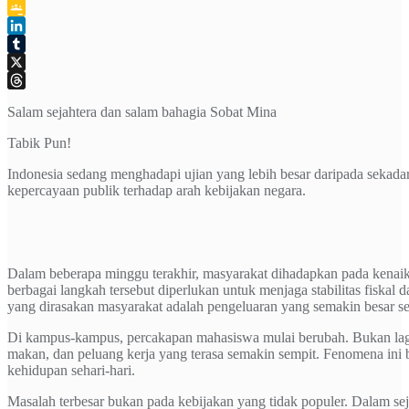
Telegram
Google
Classroom
LinkedIn
Tumblr
X
Threads
Salam sejahtera dan salam bahagia Sobat Mina
Tabik Pun!
Indonesia sedang menghadapi ujian yang lebih besar daripada sekad
kepercayaan publik terhadap arah kebijakan negara.
Dalam beberapa minggu terakhir, masyarakat dihadapkan pada kenaika
berbagai langkah tersebut diperlukan untuk menjaga stabilitas fiskal
yang dirasakan masyarakat adalah pengeluaran yang semakin besar s
Di kampus-kampus, percakapan mahasiswa mulai berubah. Bukan lagi s
makan, dan peluang kerja yang terasa semakin sempit. Fenomena ini
kehidupan sehari-hari.
Masalah terbesar bukan pada kebijakan yang tidak populer. Dalam s