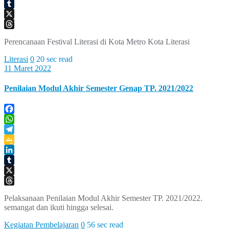
Classroom
LinkedIn
Tumblr
X
Threads
Perencanaan Festival Literasi di Kota Metro Kota Literasi
Literasi
0
20 sec read
11 Maret 2022
Penilaian Modul Akhir Semester Genap TP. 2021/2022
Facebook
WhatsApp
Telegram
Google
Classroom
LinkedIn
Tumblr
X
Threads
Pelaksanaan Penilaian Modul Akhir Semester TP. 2021/2022.
semangat dan ikuti hingga selesai.
Kegiatan Pembelajaran
0
56 sec read