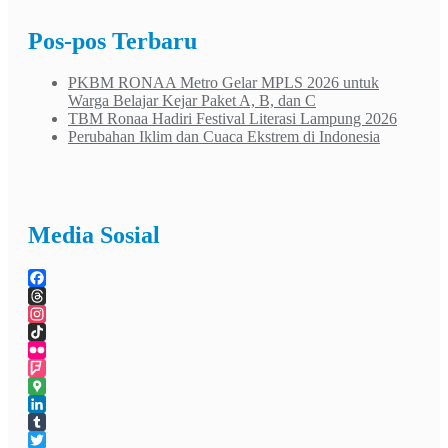
Pos-pos Terbaru
PKBM RONAA Metro Gelar MPLS 2026 untuk
Warga Belajar Kejar Paket A, B, dan C
TBM Ronaa Hadiri Festival Literasi Lampung 2026
Perubahan Iklim dan Cuaca Ekstrem di Indonesia
Media Sosial
Facebook
Threads
Instagram
TikTok
Flickr
Foursquare
Google
Maps
LinkedIn
Tumblr