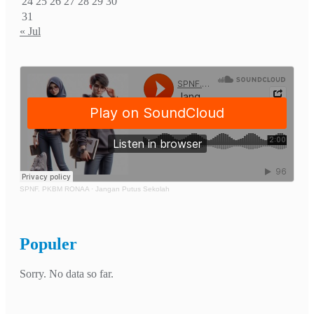
24
25
26
27
28
29
30
31
« Jul
SPNF. PKBM RONAA
·
Jangan Putus Sekolah
Populer
Sorry. No data so far.