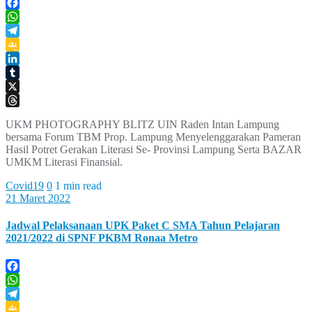
Facebook
WhatsApp
Telegram
Google
Classroom
LinkedIn
Tumblr
X
Threads
UKM PHOTOGRAPHY BLITZ UIN Raden Intan Lampung
bersama Forum TBM Prop. Lampung Menyelenggarakan Pameran
Hasil Potret Gerakan Literasi Se- Provinsi Lampung Serta BAZAR
UMKM Literasi Finansial.
Covid19
0
1 min read
21 Maret 2022
Jadwal Pelaksanaan UPK Paket C SMA Tahun Pelajaran
2021/2022 di SPNF PKBM Ronaa Metro
Facebook
WhatsApp
Telegram