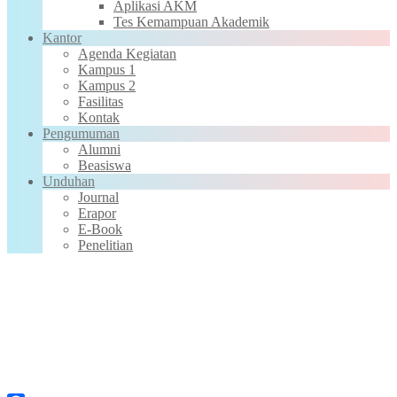
Aplikasi AKM
Tes Kemampuan Akademik
Kantor
Agenda Kegiatan
Kampus 1
Kampus 2
Fasilitas
Kontak
Pengumuman
Alumni
Beasiswa
Unduhan
Journal
Erapor
E-Book
Penelitian
PKBM RONAA Metro Gelar
MPLS 2026 untuk Warga Belajar
Kejar Paket A, B, dan C