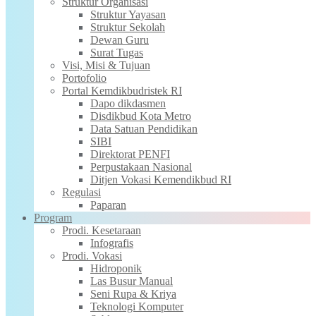
Struktur Organisasi
Struktur Yayasan
Struktur Sekolah
Dewan Guru
Surat Tugas
Visi, Misi & Tujuan
Portofolio
Portal Kemdikbudristek RI
Dapo dikdasmen
Disdikbud Kota Metro
Data Satuan Pendidikan
SIBI
Direktorat PENFI
Perpustakaan Nasional
Ditjen Vokasi Kemendikbud RI
Regulasi
Paparan
Program
Prodi. Kesetaraan
Infografis
Prodi. Vokasi
Hidroponik
Las Busur Manual
Seni Rupa & Kriya
Teknologi Komputer