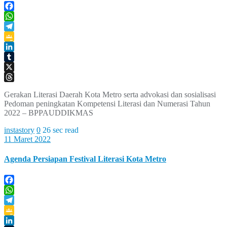
Facebook
WhatsApp
Telegram
Google
Classroom
LinkedIn
Tumblr
X
Threads
Gerakan Literasi Daerah Kota Metro serta advokasi dan sosialisasi
Pedoman peningkatan Kompetensi Literasi dan Numerasi Tahun
2022 – BPPAUDDIKMAS
instastory
0
26 sec read
11 Maret 2022
Agenda Persiapan Festival Literasi Kota Metro
Facebook
WhatsApp
Telegram
Google