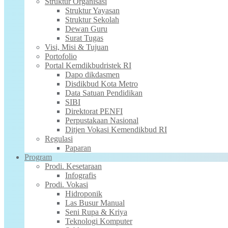
Struktur Organisasi
Struktur Yayasan
Struktur Sekolah
Dewan Guru
Surat Tugas
Visi, Misi & Tujuan
Portofolio
Portal Kemdikbudristek RI
Dapo dikdasmen
Disdikbud Kota Metro
Data Satuan Pendidikan
SIBI
Direktorat PENFI
Perpustakaan Nasional
Ditjen Vokasi Kemendikbud RI
Regulasi
Paparan
Program
Prodi. Kesetaraan
Infografis
Prodi. Vokasi
Hidroponik
Las Busur Manual
Seni Rupa & Kriya
Teknologi Komputer