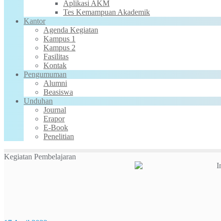
Aplikasi AKM
Tes Kemampuan Akademik
Kantor
Agenda Kegiatan
Kampus 1
Kampus 2
Fasilitas
Kontak
Pengumuman
Alumni
Beasiswa
Unduhan
Journal
Erapor
E-Book
Penelitian
Kegiatan Pembelajaran