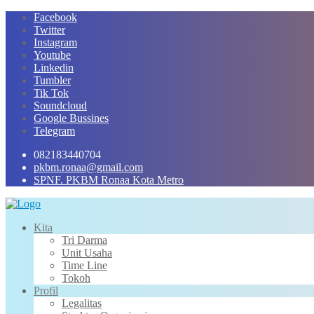
Skip
Facebook
to
Twitter
content
Instagram
Youtube
Linkedin
Tumbler
Tik Tok
Soundcloud
Google Bussines
Telegram
082183440704
pkbm.ronaa@gmail.com
SPNF. PKBM Ronaa Kota Metro
Kita
Tri Darma
Unit Usaha
Time Line
Tokoh
Profil
Legalitas