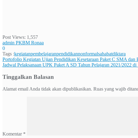
Post Views:
1,557
admin PKBM Ronaa
0
Tags :
kegiatanpembelajaran
pendidikannonformal
sahabatdiktara
Navigasi
Portofolio Kegiatan Ujian Pendidikan Kesetaraan Paket C SMA dan
Jadwal Pelaksanaan UPK Paket A SD Tahun Pelajaran 2021/2022 
pos
Tinggalkan Balasan
Alamat email Anda tidak akan dipublikasikan.
Ruas yang wajib ditan
Komentar
*