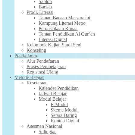
Sablon
Barista
Prodi. Literasi
Taman Bacaan Masyarakat
Kampung Literasi Metro
Perpustakaan Ronaa
Taman Pendidikan Al Qur’an
Literasi Digital
Kelompok Kajian Studi Seni
Konseling
Pendaftaran
Alur Pendaftaran
Proses Pembelajaran
Registrasi Ulang
Metode Belajar
Kesetaraan
Kalender Pendidikan
Jadwal Belajar
Modul Belajar
E-Modul
Skema Modul
Setara Daring
Konten Digital
Asesmen Nasional
Sulingjar