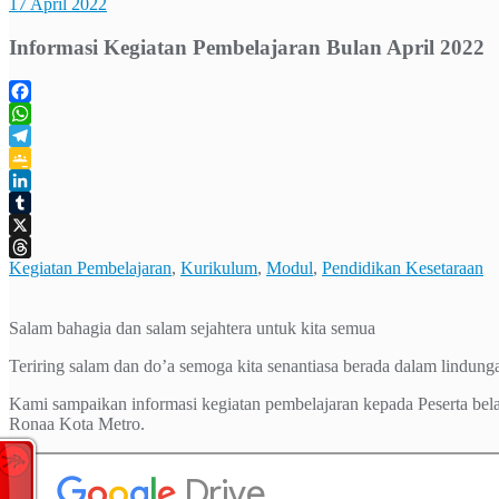
17 April 2022
Informasi Kegiatan Pembelajaran Bulan April 2022
Facebook
WhatsApp
Telegram
Google
Classroom
LinkedIn
Tumblr
X
Kegiatan Pembelajaran
, 
Kurikulum
, 
Modul
, 
Pendidikan Kesetaraan
Threads
Salam bahagia dan salam sejahtera untuk kita semua
Teriring salam dan do’a semoga kita senantiasa berada dalam lindung
Kami sampaikan informasi kegiatan pembelajaran kepada Peserta be
Ronaa Kota Metro.