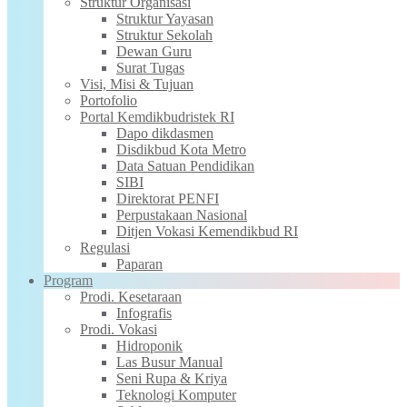
Struktur Organisasi
Struktur Yayasan
Struktur Sekolah
Dewan Guru
Surat Tugas
Visi, Misi & Tujuan
Portofolio
Portal Kemdikbudristek RI
Dapo dikdasmen
Disdikbud Kota Metro
Data Satuan Pendidikan
SIBI
Direktorat PENFI
Perpustakaan Nasional
Ditjen Vokasi Kemendikbud RI
Regulasi
Paparan
Program
Prodi. Kesetaraan
Infografis
Prodi. Vokasi
Hidroponik
Las Busur Manual
Seni Rupa & Kriya
Teknologi Komputer