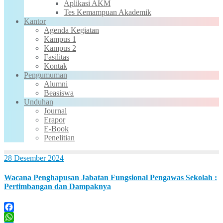
Aplikasi AKM
Tes Kemampuan Akademik
Kantor
Agenda Kegiatan
Kampus 1
Kampus 2
Fasilitas
Kontak
Pengumuman
Alumni
Beasiswa
Unduhan
Journal
Erapor
E-Book
Penelitian
28 Desember 2024
Wacana Penghapusan Jabatan Fungsional Pengawas Sekolah :
Pertimbangan dan Dampaknya
Facebook