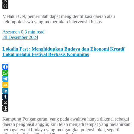
X
Threads
Melalui UN, pemerintah dapat mengidentifikasi daerah atau
kelompok siswa yang memerlukan intervensi khusus
Asesmen
0
3 min read
28 Desember 2024
Lokalin Fest : Menghidupkan Budaya dan Ekonomi Kreatif
Lokal melalui Festival Berbasis Komunitas
Facebook
WhatsApp
Telegram
Google
Classroom
LinkedIn
Tumblr
X
Threads
Kampung Penganguran, yang pada awalnya hanya dikenal sebagai
daerah penghasil anggur, kini telah menjadi tempat yang melahirkan
berbagai event budaya yang mengangkat potensi lokal, seperti