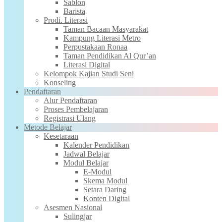
Sablon
Barista
Prodi. Literasi
Taman Bacaan Masyarakat
Kampung Literasi Metro
Perpustakaan Ronaa
Taman Pendidikan Al Qur’an
Literasi Digital
Kelompok Kajian Studi Seni
Konseling
Pendaftaran
Alur Pendaftaran
Proses Pembelajaran
Registrasi Ulang
Metode Belajar
Kesetaraan
Kalender Pendidikan
Jadwal Belajar
Modul Belajar
E-Modul
Skema Modul
Setara Daring
Konten Digital
Asesmen Nasional
Sulingjar