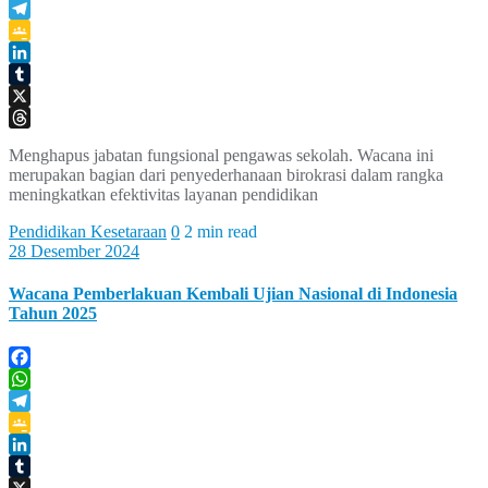
WhatsApp
Telegram
Google
Classroom
LinkedIn
Tumblr
X
Threads
Menghapus jabatan fungsional pengawas sekolah. Wacana ini
merupakan bagian dari penyederhanaan birokrasi dalam rangka
meningkatkan efektivitas layanan pendidikan
Pendidikan Kesetaraan
0
2 min read
28 Desember 2024
Wacana Pemberlakuan Kembali Ujian Nasional di Indonesia
Tahun 2025
Facebook
WhatsApp
Telegram
Google
Classroom
LinkedIn
Tumblr