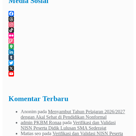
Media Sosial
Facebook
Threads
Instagram
TikTok
Flickr
Foursquare
Google
Maps
LinkedIn
Tumblr
Twitter
X
YouTube
Channel
Komentar Terbaru
Anonim
pada
Menyambut Tahun Pelajaran 2026/2027
dengan Akal Sehat di Pendidikan Nonformal
admin PKBM Ronaa
pada
Verifikasi dan Validasi
NISN Peserta Didik Lulusan SMA Sederajat
Matias seo
pada
Verifikasi dan Validasi NISN Peserta