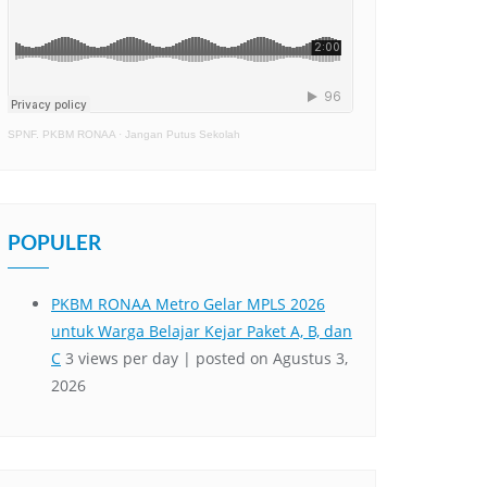
SPNF. PKBM RONAA
·
Jangan Putus Sekolah
POPULER