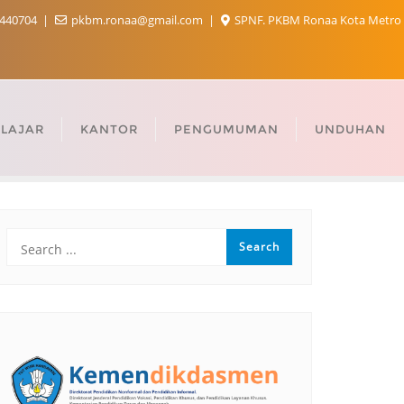
440704
pkbm.ronaa@gmail.com
SPNF. PKBM Ronaa Kota Metro
LAJAR
KANTOR
PENGUMUMAN
UNDUHAN