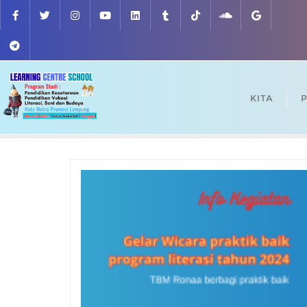
Skip
to
content
KITA
P