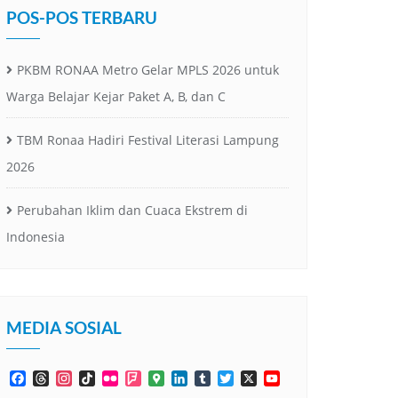
POS-POS TERBARU
PKBM RONAA Metro Gelar MPLS 2026 untuk
Warga Belajar Kejar Paket A, B, dan C
TBM Ronaa Hadiri Festival Literasi Lampung
2026
Perubahan Iklim dan Cuaca Ekstrem di
Indonesia
MEDIA SOSIAL
Facebook
Threads
Instagram
TikTok
Flickr
Foursquare
Google
LinkedIn
Tumblr
Twitter
X
YouTube
Maps
Channel