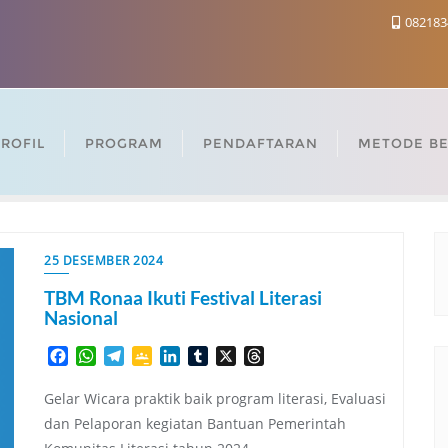
082183
ROFIL
PROGRAM
PENDAFTARAN
METODE BE
25 DESEMBER 2024
TBM Ronaa Ikuti Festival Literasi
Nasional
Facebook
WhatsApp
Telegram
Google
LinkedIn
Tumblr
X
Threads
Classroom
Gelar Wicara praktik baik program literasi, Evaluasi
dan Pelaporan kegiatan Bantuan Pemerintah