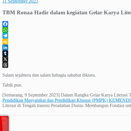
11 September 2023
TBM Ronaa Hadir dalam kegiatan Gelar Karya Liter
Facebook
WhatsApp
Telegram
Google
Classroom
LinkedIn
Tumblr
X
Threads
Salam sejahtera dan salam bahagia sahabat diktara.
Tabik pun.
[Semarang, 9 September 2023] Dalam Rangka Gelar Karya Literasi 
Pendidikan Masyarakat dan Pendidikan Khusus (PMPK) KEMEN
Literasi di Tengah transisi Peradaban Dunia: Membangun Fondasi un