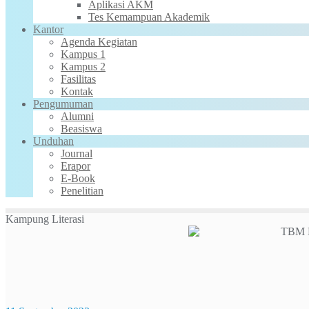
Aplikasi AKM
Tes Kemampuan Akademik
Kantor
Agenda Kegiatan
Kampus 1
Kampus 2
Fasilitas
Kontak
Pengumuman
Alumni
Beasiswa
Unduhan
Journal
Erapor
E-Book
Penelitian
Kampung Literasi