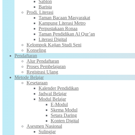
Sablon
Barista
Prodi. Literasi
Taman Bacaan Masyarakat
Kampung Literasi Metro
Perpustakaan Ronaa
Taman Pendidikan Al Qur’an
Literasi Digital
Kelompok Kajian Studi Seni
Konseling
Pendaftaran
Alur Pendaftaran
Proses Pembelajaran
Registrasi Ulang
Metode Belajar
Kesetaraan
Kalender Pendidikan
Jadwal Belajar
Modul Belajar
E-Modul
Skema Modul
Setara Daring
Konten Digital
Asesmen Nasional
Sulingjar