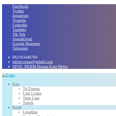
Skip
Facebook
to
Twitter
content
Instagram
Youtube
Linkedin
Tumbler
Tik Tok
Soundcloud
Google Bussines
Telegram
082183440704
pkbm.ronaa@gmail.com
SPNF. PKBM Ronaa Kota Metro
Kita
Tri Darma
Unit Usaha
Time Line
Tokoh
Profil
Legalitas