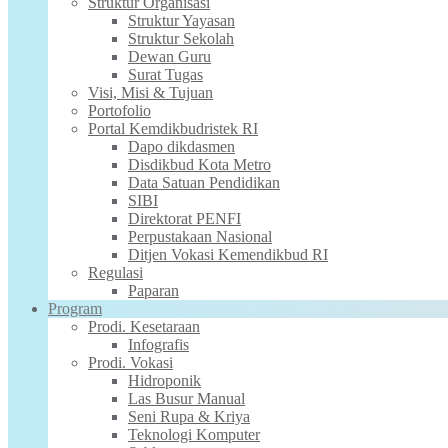
Struktur Organisasi
Struktur Yayasan
Struktur Sekolah
Dewan Guru
Surat Tugas
Visi, Misi & Tujuan
Portofolio
Portal Kemdikbudristek RI
Dapo dikdasmen
Disdikbud Kota Metro
Data Satuan Pendidikan
SIBI
Direktorat PENFI
Perpustakaan Nasional
Ditjen Vokasi Kemendikbud RI
Regulasi
Paparan
Program
Prodi. Kesetaraan
Infografis
Prodi. Vokasi
Hidroponik
Las Busur Manual
Seni Rupa & Kriya
Teknologi Komputer