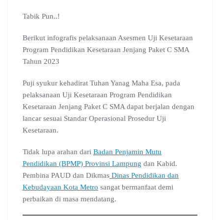
e
t
e
g
k
b
e
b
s
g
l
e
l
a
Tabik Pun..!
o
A
r
e
d
r
d
o
p
a
C
I
s
Berikut infografis pelaksanaan Asesmen Uji Kesetaraan
k
p
m
l
n
Program Pendidikan Kesetaraan Jenjang Paket C SMA
a
Tahun 2023
s
s
r
Puji syukur kehadirat Tuhan Yanag Maha Esa, pada
o
pelaksanaan Uji Kesetaraan Program Pendidikan
o
Kesetaraan Jenjang Paket C SMA dapat berjalan dengan
m
lancar sesuai Standar Operasional Prosedur Uji
Kesetaraan.
Tidak lupa arahan dari
Badan Penjamin Mutu
Pendidikan (BPMP) Provinsi Lampung
dan Kabid.
Pembina PAUD dan Dikmas
Dinas Pendidikan dan
Kebudayaan Kota Metro
sangat bermanfaat demi
perbaikan di masa mendatang.