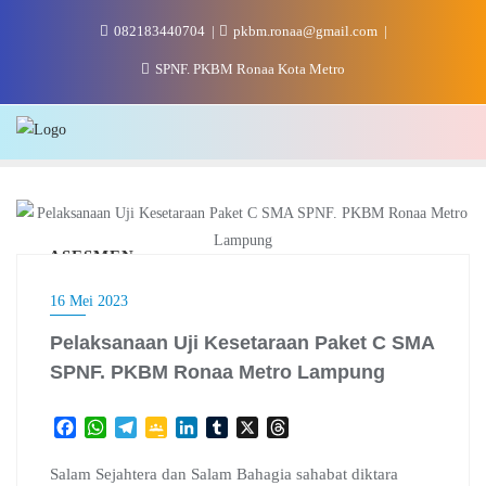
Skip
082183440704
pkbm.ronaa@gmail.com
to
content
SPNF. PKBM Ronaa Kota Metro
ASESMEN
16 Mei 2023
Pelaksanaan Uji Kesetaraan Paket C SMA
SPNF. PKBM Ronaa Metro Lampung
F
W
T
G
L
T
X
T
a
h
e
o
i
u
h
c
a
l
o
n
m
r
Salam Sejahtera dan Salam Bahagia sahabat diktara