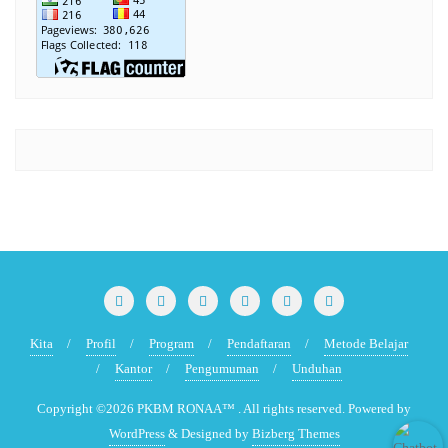
Kita
Profil
Program
Pendaftaran
Metode Belajar
Kantor
Pengumuman
Unduhan
Copyright ©2026 PKBM RONAA™ . All rights reserved.
Powered by
WordPress
&
Designed by
Bizberg Themes