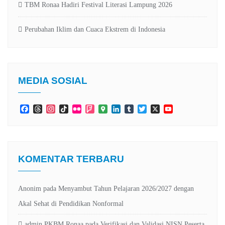
TBM Ronaa Hadiri Festival Literasi Lampung 2026
Perubahan Iklim dan Cuaca Ekstrem di Indonesia
MEDIA SOSIAL
Facebook
Threads
Instagram
TikTok
Flickr
Foursquare
Google
LinkedIn
Tumblr
Twitter
X
YouTube
Maps
Channel
KOMENTAR TERBARU
Anonim
pada
Menyambut Tahun Pelajaran 2026/2027 dengan
Akal Sehat di Pendidikan Nonformal
admin PKBM Ronaa
pada
Verifikasi dan Validasi NISN Peserta