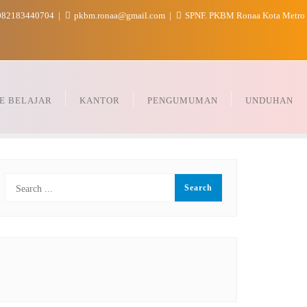
82183440704
pkbm.ronaa@gmail.com
SPNF. PKBM Ronaa Kota Metro
E BELAJAR
KANTOR
PENGUMUMAN
UNDUHAN