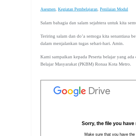
a
h
e
o
i
u
h
c
a
l
o
n
m
r
Asesmen
, 
Kegiatan Pembelajaran
, 
Penilaian Modul
e
t
e
g
k
b
e
b
s
g
l
e
l
a
Salam bahagia dan salam sejahtera untuk kita sem
o
A
r
e
d
r
d
o
p
a
C
I
s
Teriring salam dan do’a semoga kita senantiasa b
k
p
m
l
n
dalam menjalankan tugas sehari-hari. Amin.
a
s
s
Kami sampaikan kepada Peserta belajar yang ada 
r
Belajar Masyarakat (PKBM) Ronaa Kota Metro.
o
o
m