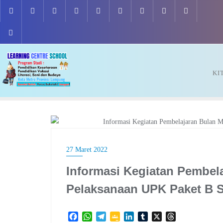
Skip
to
content
KI
ASESMEN
27 Maret 2022
Informasi Kegiatan Pembel
Pelaksanaan UPK Paket B S
F
W
T
G
L
T
X
T