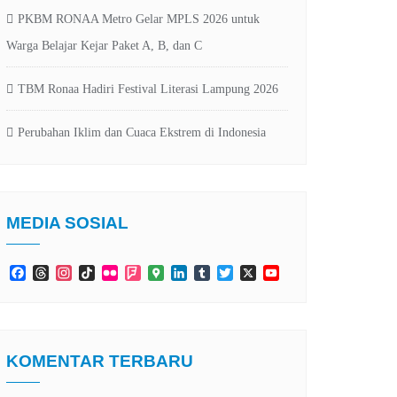
PKBM RONAA Metro Gelar MPLS 2026 untuk
Warga Belajar Kejar Paket A, B, dan C
TBM Ronaa Hadiri Festival Literasi Lampung 2026
Perubahan Iklim dan Cuaca Ekstrem di Indonesia
MEDIA SOSIAL
Facebook
Threads
Instagram
TikTok
Flickr
Foursquare
Google
LinkedIn
Tumblr
Twitter
X
YouTube
Maps
Channel
KOMENTAR TERBARU