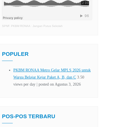
SPNF. PKBM RONAA
·
Jangan Putus Sekolah
POPULER
POS-POS TERBARU