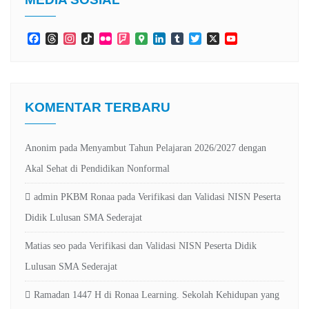
Facebook
Threads
Instagram
TikTok
Flickr
Foursquare
Google
LinkedIn
Tumblr
Twitter
X
YouTube
Maps
Channel
KOMENTAR TERBARU
Anonim
pada
Menyambut Tahun Pelajaran 2026/2027 dengan
Akal Sehat di Pendidikan Nonformal
admin PKBM Ronaa
pada
Verifikasi dan Validasi NISN Peserta
Didik Lulusan SMA Sederajat
Matias seo
pada
Verifikasi dan Validasi NISN Peserta Didik
Lulusan SMA Sederajat
Ramadan 1447 H di Ronaa Learning. Sekolah Kehidupan yang