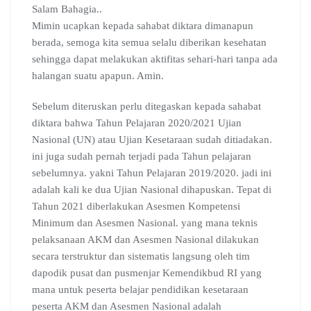
e
t
e
g
k
b
e
Salam Bahagia..
b
s
g
l
e
l
a
Mimin ucapkan kepada sahabat diktara dimanapun
o
A
r
e
d
r
d
berada, semoga kita semua selalu diberikan kesehatan
o
p
a
C
I
s
sehingga dapat melakukan aktifitas sehari-hari tanpa ada
k
p
m
l
n
a
halangan suatu apapun. Amin.
s
s
Sebelum diteruskan perlu ditegaskan kepada sahabat
r
diktara bahwa Tahun Pelajaran 2020/2021 Ujian
o
Nasional (UN) atau Ujian Kesetaraan sudah ditiadakan.
o
ini juga sudah pernah terjadi pada Tahun pelajaran
m
sebelumnya. yakni Tahun Pelajaran 2019/2020. jadi ini
adalah kali ke dua Ujian Nasional dihapuskan. Tepat di
Tahun 2021 diberlakukan Asesmen Kompetensi
Minimum dan Asesmen Nasional. yang mana teknis
pelaksanaan AKM dan Asesmen Nasional dilakukan
secara terstruktur dan sistematis langsung oleh tim
dapodik pusat dan pusmenjar Kemendikbud RI yang
mana untuk peserta belajar pendidikan kesetaraan
peserta AKM dan Asesmen Nasional adalah