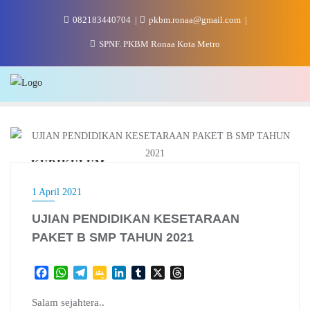
Skip
082183440704
pkbm.ronaa@gmail.com
to
content
SPNF. PKBM Ronaa Kota Metro
KURIKULUM
1 April 2021
UJIAN PENDIDIKAN KESETARAAN
PAKET B SMP TAHUN 2021
F
W
T
G
L
T
X
T
a
h
e
o
i
u
h
c
a
l
o
n
m
r
Salam sejahtera..