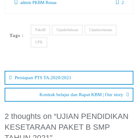
admin PKBM Ronaa
2
PaketB
Ujiankelulusan
Ujiankesetaraan
Tags :
UPK
Navigasi
pos
Persiapan PTS TA.2020/2021
Kontrak belajar dan Rapat KBM | Our story
2 thoughts on “
UJIAN PENDIDIKAN
KESETARAAN PAKET B SMP
TAHUN 2021
”