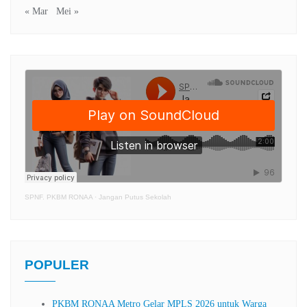
« Mar
Mei »
SPNF. PKBM RONAA
·
Jangan Putus Sekolah
POPULER