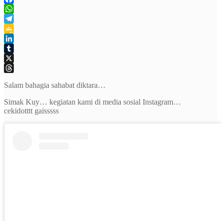
Facebook
WhatsApp
Telegram
Google
Classroom
LinkedIn
Tumblr
X
Threads
Salam bahagia sahabat diktara…
Simak Kuy… kegiatan kami di media sosial Instagram…
cekidotttt gaisssss