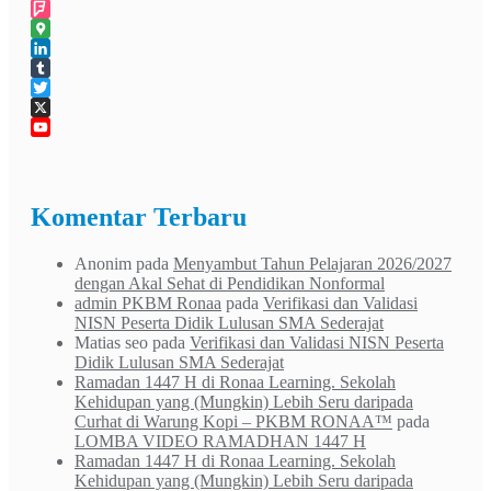
Flickr
Foursquare
Google
Maps
LinkedIn
Tumblr
Twitter
X
YouTube
Channel
Komentar Terbaru
Anonim
pada
Menyambut Tahun Pelajaran 2026/2027
dengan Akal Sehat di Pendidikan Nonformal
admin PKBM Ronaa
pada
Verifikasi dan Validasi
NISN Peserta Didik Lulusan SMA Sederajat
Matias seo
pada
Verifikasi dan Validasi NISN Peserta
Didik Lulusan SMA Sederajat
Ramadan 1447 H di Ronaa Learning. Sekolah
Kehidupan yang (Mungkin) Lebih Seru daripada
Curhat di Warung Kopi – PKBM RONAA™
pada
LOMBA VIDEO RAMADHAN 1447 H
Ramadan 1447 H di Ronaa Learning. Sekolah
Kehidupan yang (Mungkin) Lebih Seru daripada