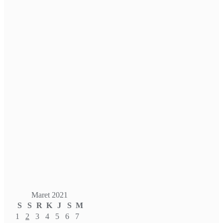
Maret 2021
S
S
R
K
J
S
M
1
2
3
4
5
6
7