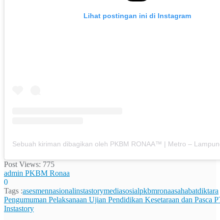
Lihat postingan ini di Instagram
Post Views:
775
admin PKBM Ronaa
0
Tags :
asesmennasional
instastory
mediasosial
pkbmronaa
sahabatdiktara
Navigasi
Pengumuman Pelaksanaan Ujian Pendidikan Kesetaraan dan Pasca 
Instastory
pos