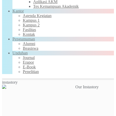
Aplikasi AKM
Tes Kemampuan Akademik
Kantor
Agenda Kegiatan
Kampus 1
Kampus 2
Fasilitas
Kontak
Pengumuman
Alumni
Beasiswa
Unduhan
Journal
Erapor
E-Book
Penelitian
instastory