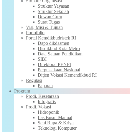
Struktur Organisasi
Struktur Yayasan
Struktur Sekolah
Dewan Guru
Surat Tugas
Visi, Misi & Tujuan
Portofolio
Portal Kemdikbudristek RI
Dapo dikdasmen
Disdikbud Kota Metro
Data Satuan Pendidikan
SIBI
Direktorat PENFI
Perpustakaan Nasional
Ditjen Vokasi Kemendikbud RI
Regulasi
Paparan
Program
Prodi. Kesetaraan
Infografis
Prodi. Vokasi
Hidroponik
Las Busur Manual
Seni Rupa & Kriya
Teknologi Komputer