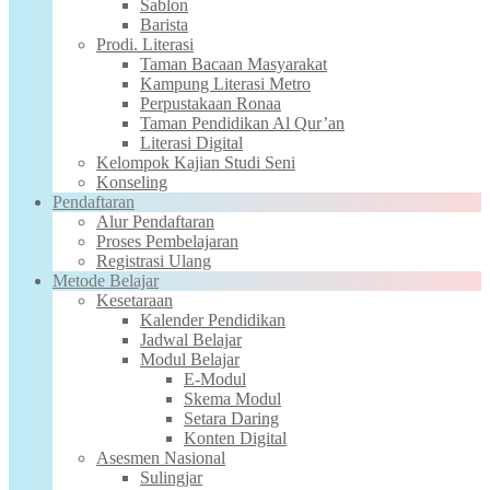
Sablon
Barista
Prodi. Literasi
Taman Bacaan Masyarakat
Kampung Literasi Metro
Perpustakaan Ronaa
Taman Pendidikan Al Qur’an
Literasi Digital
Kelompok Kajian Studi Seni
Konseling
Pendaftaran
Alur Pendaftaran
Proses Pembelajaran
Registrasi Ulang
Metode Belajar
Kesetaraan
Kalender Pendidikan
Jadwal Belajar
Modul Belajar
E-Modul
Skema Modul
Setara Daring
Konten Digital
Asesmen Nasional
Sulingjar