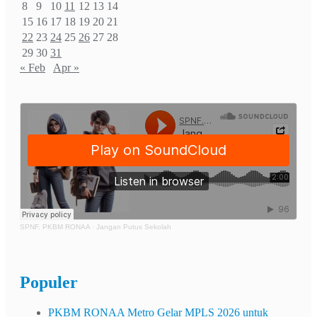
8
9
10
11
12
13
14
15
16
17
18
19
20
21
22
23
24
25
26
27
28
29
30
31
« Feb
Apr »
SPNF. PKBM RONAA
·
Jangan Putus Sekolah
Populer
PKBM RONAA Metro Gelar MPLS 2026 untuk