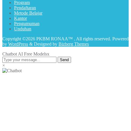
Program
Pendaftaran
Metode Belajar
Kantor
Pengumuman
Unduhan
Copyright ©2026 PKBM RONAA™ . All rights reserved.
Powered
by
WordPress
&
Designed by
Bizberg Themes
Chatbot AI Free Models
x
Send
×