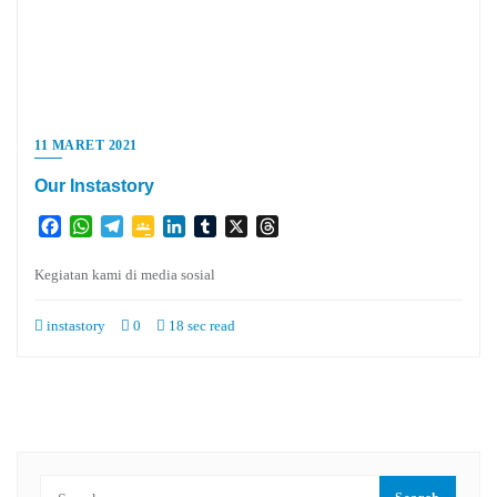
11 MARET 2021
Our Instastory
Facebook
WhatsApp
Telegram
Google
LinkedIn
Tumblr
X
Threads
Classroom
Kegiatan kami di media sosial
instastory
0
18 sec read