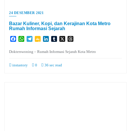
24 DESEMBER 2021
Bazar Kuliner, Kopi, dan Kerajinan Kota Metro
Rumah Informasi Sejarah
Facebook
WhatsApp
Telegram
Google
LinkedIn
Tumblr
X
Threads
Classroom
Dokterswoning – Rumah Informasi Sejarah Kota Metro
instastory
0
36 sec read