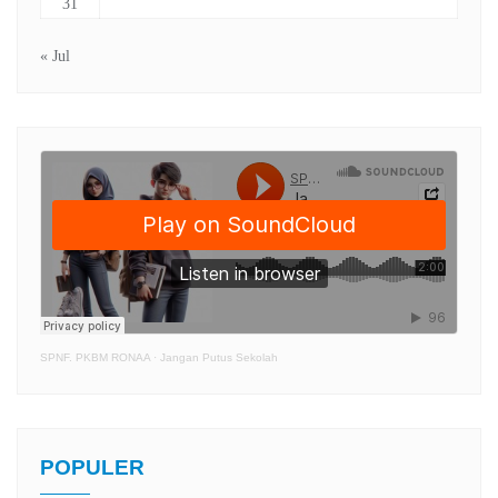
31
« Jul
SPNF. PKBM RONAA
·
Jangan Putus Sekolah
POPULER