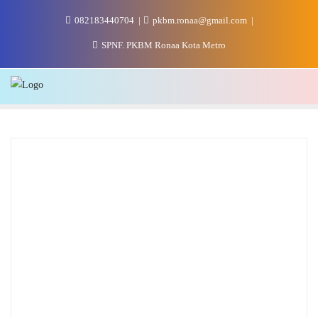
Skip
082183440704
pkbm.ronaa@gmail.com
to
content
SPNF. PKBM Ronaa Kota Metro