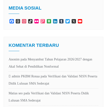
MEDIA SOSIAL
Facebook
Threads
Instagram
TikTok
Flickr
Foursquare
Google
LinkedIn
Tumblr
Twitter
X
YouTube
Maps
Channel
KOMENTAR TERBARU
Anonim
pada
Menyambut Tahun Pelajaran 2026/2027 dengan
Akal Sehat di Pendidikan Nonformal
admin PKBM Ronaa
pada
Verifikasi dan Validasi NISN Peserta
Didik Lulusan SMA Sederajat
Matias seo
pada
Verifikasi dan Validasi NISN Peserta Didik
Lulusan SMA Sederajat