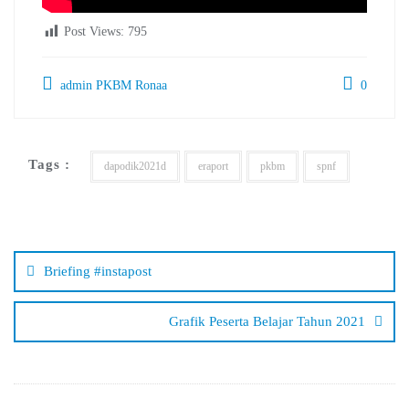
Post Views:
795
admin PKBM Ronaa
0
Tags :
dapodik2021d
eraport
pkbm
spnf
Navigasi
pos
Briefing #instapost
Grafik Peserta Belajar Tahun 2021