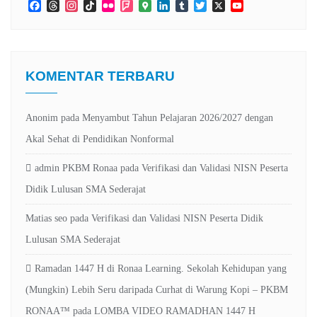
Facebook
Threads
Instagram
TikTok
Flickr
Foursquare
Google
LinkedIn
Tumblr
Twitter
X
YouTube
Maps
Channel
KOMENTAR TERBARU
Anonim
pada
Menyambut Tahun Pelajaran 2026/2027 dengan
Akal Sehat di Pendidikan Nonformal
admin PKBM Ronaa
pada
Verifikasi dan Validasi NISN Peserta
Didik Lulusan SMA Sederajat
Matias seo
pada
Verifikasi dan Validasi NISN Peserta Didik
Lulusan SMA Sederajat
Ramadan 1447 H di Ronaa Learning. Sekolah Kehidupan yang
(Mungkin) Lebih Seru daripada Curhat di Warung Kopi – PKBM
RONAA™
pada
LOMBA VIDEO RAMADHAN 1447 H