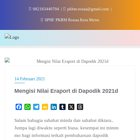
Skip
082183440704
pkbm.ronaa@gmail.com
to
content
SPNF. PKBM Ronaa Kota Metro
KURIKULUM
14 Februari 2021
Mengisi Nilai Eraport di Dapodik 2021d
F
W
T
G
L
T
X
T
a
h
e
o
i
u
h
c
a
l
o
n
m
r
Salam bahagia sahabat minda dan sahabat diktara..
e
t
e
g
k
b
e
Jumpa lagi diwaktu seperti biasa. kesempat ini mimin
b
s
g
l
e
l
a
mo bagi informasi terkait pembaharuan dapodik
o
A
r
e
d
r
d