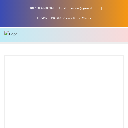
Skip
082183440704
pkbm.ronaa@gmail.com
to
content
SPNF. PKBM Ronaa Kota Metro