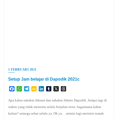
1 FEBRUARI 2021
Setup Jam belajar di Dapodik 2021c
Facebook
WhatsApp
Telegram
Google
LinkedIn
Tumblr
X
Threads
Classroom
Apa kabar sahabat diktara dan sahabat Admin Dapodik..Jumpa lagi di
waktu yang tidak menentu selalu berjalan terus. bagaimana kabar
kalian? semoga sehat selalu ya. Oh ya… mimin lagi merintis rumah