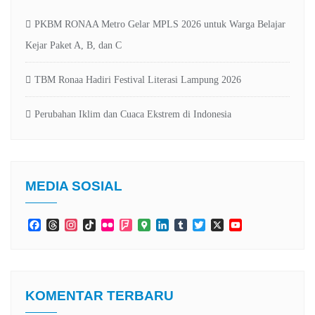
PKBM RONAA Metro Gelar MPLS 2026 untuk Warga Belajar
Kejar Paket A, B, dan C
TBM Ronaa Hadiri Festival Literasi Lampung 2026
Perubahan Iklim dan Cuaca Ekstrem di Indonesia
MEDIA SOSIAL
Facebook
Threads
Instagram
TikTok
Flickr
Foursquare
Google
LinkedIn
Tumblr
Twitter
X
YouTube
Maps
Channel
KOMENTAR TERBARU