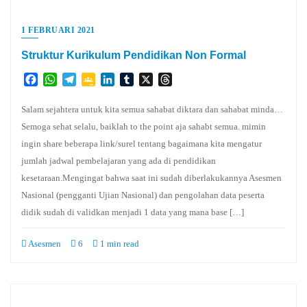
1 FEBRUARI 2021
Struktur Kurikulum Pendidikan Non Formal
Facebook
WhatsApp
Telegram
Google
LinkedIn
Tumblr
X
Threads
Classroom
Salam sejahtera untuk kita semua sahabat diktara dan sahabat minda…
Semoga sehat selalu, baiklah to the point aja sahabt semua. mimin
ingin share beberapa link/surel tentang bagaimana kita mengatur
jumlah jadwal pembelajaran yang ada di pendidikan
kesetaraan.Mengingat bahwa saat ini sudah diberlakukannya Asesmen
Nasional (pengganti Ujian Nasional) dan pengolahan data peserta
didik sudah di validkan menjadi 1 data yang mana base […]
Asesmen
6
1 min read