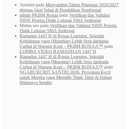
Anonim
pada
Menyambut Tahun Pelajaran 2026/2027
dengan Akal Sehat di Pendidikan Nonformal
admin PKBM Ronaa
pada
Verifikasi dan Validasi
NISN Peserta Didik Lulusan SMA Sederajat
Matias seo
pada
Verifikasi dan Validasi NISN Peserta
Didik Lulusan SMA Sederajat
Ramadan 1447 H di Ronaa Learning. Sekolah
Kehidupan yang (Mungkin) Lebih Seru daripada
Curhat di Warung Kopi – PKBM RONAA™
pada
LOMBA VIDEO RAMADHAN 1447 H
Ramadan 1447 H di Ronaa Learning. Sekolah
Kehidupan yang (Mungkin) Lebih Seru daripada
Curhat di Warung Kopi – PKBM RONAA™
pada
NGABUBURIT SANTRI 2026. Provokasi Kecil
untuk Mereka yang Memilih Tidak Tidur di Dalam
Hidupnya Sendiri