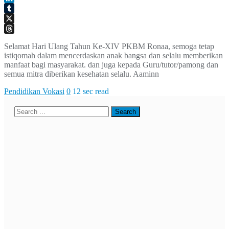
Classroom
LinkedIn
Tumblr
X
Threads
Selamat Hari Ulang Tahun Ke-XIV PKBM Ronaa, semoga tetap
istiqomah dalam mencerdaskan anak bangsa dan selalu memberikan
manfaat bagi masyarakat. dan juga kepada Guru/tutor/pamong dan
semua mitra diberikan kesehatan selalu. Aaminn
Pendidikan Vokasi
0
12 sec read