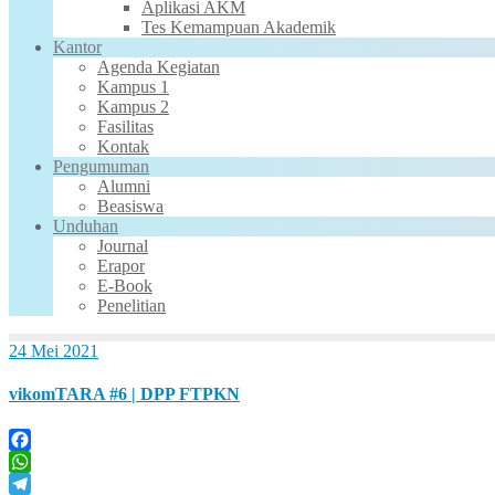
Aplikasi AKM
Tes Kemampuan Akademik
Kantor
Agenda Kegiatan
Kampus 1
Kampus 2
Fasilitas
Kontak
Pengumuman
Alumni
Beasiswa
Unduhan
Journal
Erapor
E-Book
Penelitian
24 Mei 2021
vikomTARA #6 | DPP FTPKN
Facebook
WhatsApp