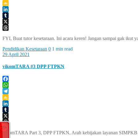
Telegram
Google
Classroom
LinkedIn
Tumblr
X
Threads
FYI, Buat tutor kesetaraan. Ini acara keren! Jangan sampai gak ikut y
Pendidikan Kesetaraan
0
1 min read
29 April 2021
vikomTARA #3 DPP FTPKN
Facebook
WhatsApp
Telegram
Google
Classroom
LinkedIn
Tumblr
X
Threads
vikomTARA Part 3, DPP FTPKN, Arah kebijakan layanan SIMPKB b