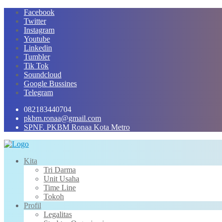
Skip
Facebook
to
Twitter
content
Instagram
Youtube
Linkedin
Tumbler
Tik Tok
Soundcloud
Google Bussines
Telegram
082183440704
pkbm.ronaa@gmail.com
SPNF. PKBM Ronaa Kota Metro
Kita
Tri Darma
Unit Usaha
Time Line
Tokoh
Profil
Legalitas