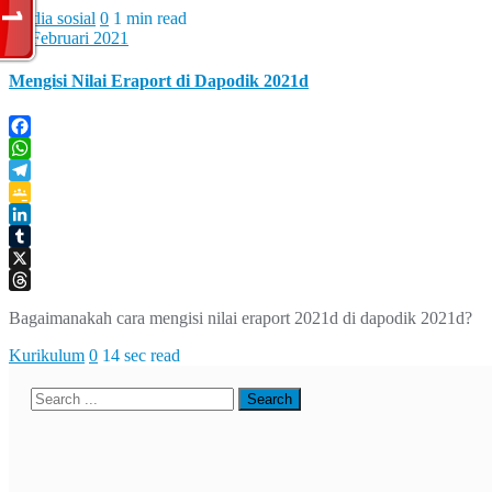
Media sosial
0
1 min read
14 Februari 2021
Mengisi Nilai Eraport di Dapodik 2021d
Facebook
WhatsApp
Telegram
Google
Classroom
LinkedIn
Tumblr
X
Threads
Bagaimanakah cara mengisi nilai eraport 2021d di dapodik 2021d?
Kurikulum
0
14 sec read