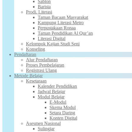
Sablon
Barista
Prodi. Literasi
Taman Bacaan Masyarakat
Kampung Literasi Metro
Perpustakaan Ronaa
Taman Pendidikan Al Qur’an
Literasi Digital
Kelompok Kajian Studi Seni
Konseling
Pendaftaran
Alur Pendaftaran
Proses Pembelajaran
Registrasi Ulang
Metode Belajar
Kesetaraan
Kalender Pendidikan
Jadwal Belajar
Modul Belajar
E-Modul
Skema Modul
Setara Daring
Konten Digital
Asesmen Nasional
Sulingjar