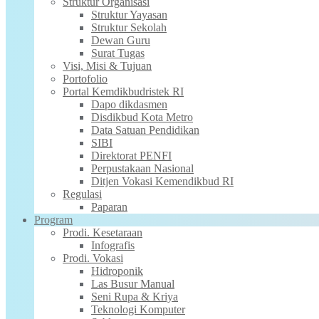
Struktur Organisasi
Struktur Yayasan
Struktur Sekolah
Dewan Guru
Surat Tugas
Visi, Misi & Tujuan
Portofolio
Portal Kemdikbudristek RI
Dapo dikdasmen
Disdikbud Kota Metro
Data Satuan Pendidikan
SIBI
Direktorat PENFI
Perpustakaan Nasional
Ditjen Vokasi Kemendikbud RI
Regulasi
Paparan
Program
Prodi. Kesetaraan
Infografis
Prodi. Vokasi
Hidroponik
Las Busur Manual
Seni Rupa & Kriya
Teknologi Komputer