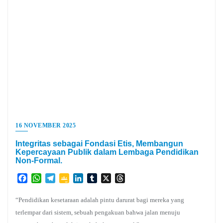
16 NOVEMBER 2025
Integritas sebagai Fondasi Etis, Membangun
Kepercayaan Publik dalam Lembaga Pendidikan
Non-Formal.
Facebook
WhatsApp
Telegram
Google
LinkedIn
Tumblr
X
Threads
Classroom
“Pendidikan kesetaraan adalah pintu darurat bagi mereka yang
terlempar dari sistem, sebuah pengakuan bahwa jalan menuju