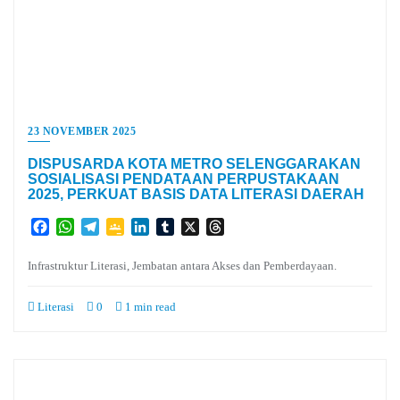
23 NOVEMBER 2025
DISPUSARDA KOTA METRO SELENGGARAKAN
SOSIALISASI PENDATAAN PERPUSTAKAAN
2025, PERKUAT BASIS DATA LITERASI DAERAH
Facebook
WhatsApp
Telegram
Google
LinkedIn
Tumblr
X
Threads
Classroom
Infrastruktur Literasi, Jembatan antara Akses dan Pemberdayaan.
Literasi
0
1 min read