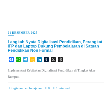
21 DESEMBER 2025
Langkah Nyata Digitalisasi Pendidikan, Perangkat
IFP dan Laptop Dukung Pembelajaran di Satuan
Pendidikan Non Formal
Facebook
WhatsApp
Telegram
Google
LinkedIn
Tumblr
X
Threads
Classroom
Implementasi Kebijakan Digitalisasi Pendidikan di Tingkat Akar
Rumput.
Kegiatan Pembelajaran
0
1 min read