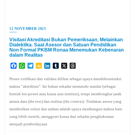
12 NOVEMBER 2025
Visitasi Akreditasi Bukan Pemeriksaan, Melainkan
Dialektika. Saat Asesor dan Satuan Pendidikan
Non Formal PKBM Ronaa Menemukan Kebenaran
dalam Realitas
Facebook
WhatsApp
Telegram
Google
LinkedIn
Tumblr
X
Threads
Classroom
Proses verifikasi dan validasi dilihat sebagai upaya mendekonstruksi
makna “akreditasi”. Ini bukan sekadar mematuhi standar (sebagai
bentuk bio-power atau kuasa atas institusi), tetapi membongkar jarak
antara data (the text) dan realitas (the context). Tindakan asesor yang
memberikan solusi dan arahan adalah upaya membangun makna baru
yang lebih otentik, menggeser kuasa dari sekadar penghukuman
menjadi pemberdayaan