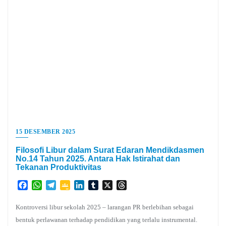
15 DESEMBER 2025
Filosofi Libur dalam Surat Edaran Mendikdasmen
No.14 Tahun 2025. Antara Hak Istirahat dan
Tekanan Produktivitas
Facebook
WhatsApp
Telegram
Google
LinkedIn
Tumblr
X
Threads
Classroom
Kontroversi libur sekolah 2025 – larangan PR berlebihan sebagai
bentuk perlawanan terhadap pendidikan yang terlalu instrumental.