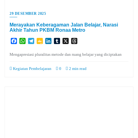
29 DESEMBER 2025
Merayakan Keberagaman Jalan Belajar, Narasi
Akhir Tahun PKBM Ronaa Metro
Facebook
WhatsApp
Telegram
Google
LinkedIn
Tumblr
X
Threads
Classroom
Mengapresiasi pluralitas metode dan ruang belajar yang diciptakan
Kegiatan Pembelajaran
0
2 min read