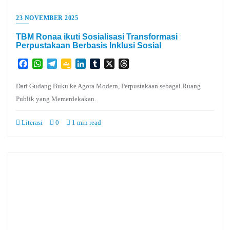
23 NOVEMBER 2025
TBM Ronaa ikuti Sosialisasi Transformasi
Perpustakaan Berbasis Inklusi Sosial
Facebook
WhatsApp
Telegram
Google
LinkedIn
Tumblr
X
Threads
Classroom
Dari Gudang Buku ke Agora Modern, Perpustakaan sebagai Ruang
Publik yang Memerdekakan.
Literasi
0
1 min read