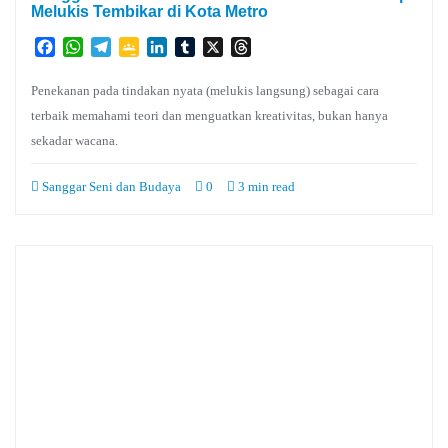
Melukis Tembikar di Kota Metro
Facebook
WhatsApp
Telegram
Google
LinkedIn
Tumblr
X
Threads
Classroom
Penekanan pada tindakan nyata (melukis langsung) sebagai cara
terbaik memahami teori dan menguatkan kreativitas, bukan hanya
sekadar wacana.
Sanggar Seni dan Budaya
0
3 min read