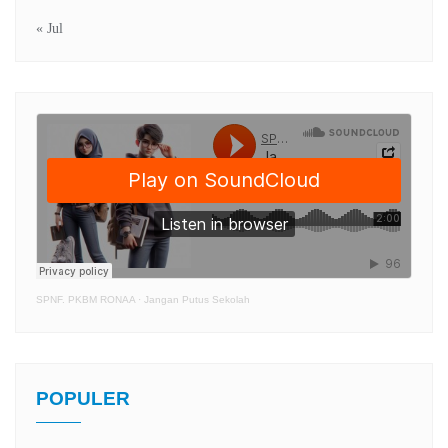
« Jul
SPNF. PKBM RONAA
·
Jangan Putus Sekolah
POPULER