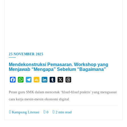
25 NOVEMBER 2025
Mendekonstruksi Pemasaran. Workshop yang
Menjawab “Mengapa” Sebelum “Bagaimana”
Facebook
WhatsApp
Telegram
Google
LinkedIn
Tumblr
X
Threads
Classroom
Peran guru SMK dalam mencetak ‘filsuf-filsuf praktis’ yang menguasai
cara kerja mesin-mesin ekonomi digital
Kampung Literasi
0
2 min read