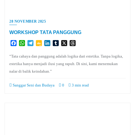
28 NOVEMBER 2025
WORKSHOP TATA PANGGUNG
Facebook
WhatsApp
Telegram
Google
LinkedIn
Tumblr
X
Threads
Classroom
“Tata cahaya dan panggung adalah logika dari estetika. Tanpa logika,
estetika hanya menjadi ilusi yang rapuh. Di sini, kami menemukan
nalar di balik keindahan.”
Sanggar Seni dan Budaya
0
3 min read