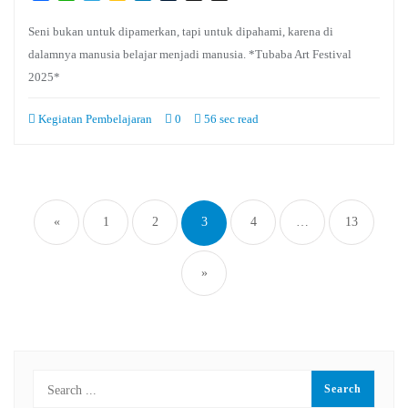
Classroom
Seni bukan untuk dipamerkan, tapi untuk dipahami, karena di
dalamnya manusia belajar menjadi manusia. *Tubaba Art Festival
2025*
Kegiatan Pembelajaran
0
56 sec read
Paginasi
pos
«
1
2
3
4
…
13
»