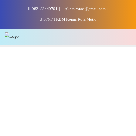
Skip
082183440704
pkbm.ronaa@gmail.com
to
content
SPNF. PKBM Ronaa Kota Metro