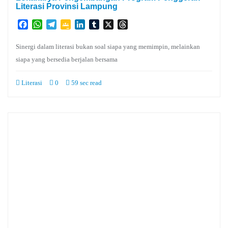
Literasi Provinsi Lampung
Facebook
WhatsApp
Telegram
Google
LinkedIn
Tumblr
X
Threads
Classroom
Sinergi dalam literasi bukan soal siapa yang memimpin, melainkan
siapa yang bersedia berjalan bersama
Literasi
0
59 sec read