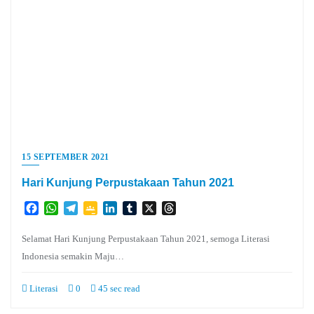
15 SEPTEMBER 2021
Hari Kunjung Perpustakaan Tahun 2021
Facebook
WhatsApp
Telegram
Google
LinkedIn
Tumblr
X
Threads
Classroom
Selamat Hari Kunjung Perpustakaan Tahun 2021, semoga Literasi
Indonesia semakin Maju…
Literasi
0
45 sec read