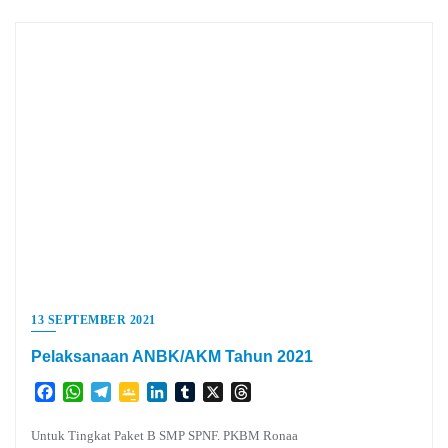
13 SEPTEMBER 2021
Pelaksanaan ANBK/AKM Tahun 2021
Facebook
WhatsApp
Telegram
Google
LinkedIn
Tumblr
X
Threads
Classroom
Untuk Tingkat Paket B SMP SPNF. PKBM Ronaa