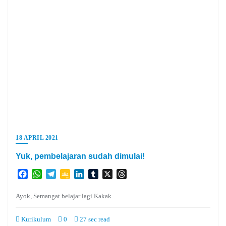
18 APRIL 2021
Yuk, pembelajaran sudah dimulai!
Facebook
WhatsApp
Telegram
Google
LinkedIn
Tumblr
X
Threads
Classroom
Ayok, Semangat belajar lagi Kakak…
Kurikulum
0
27 sec read