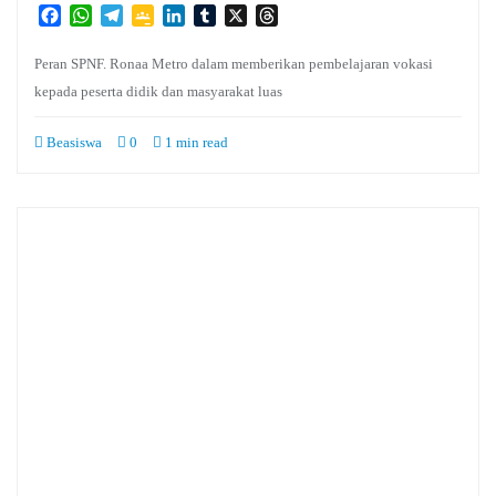
Facebook
WhatsApp
Telegram
Google
LinkedIn
Tumblr
X
Threads
Classroom
Peran SPNF. Ronaa Metro dalam memberikan pembelajaran vokasi
kepada peserta didik dan masyarakat luas
Beasiswa
0
1 min read