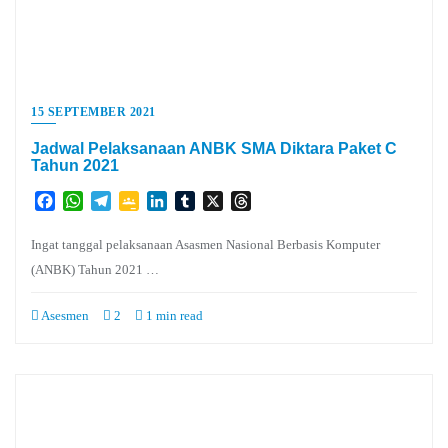
15 SEPTEMBER 2021
Jadwal Pelaksanaan ANBK SMA Diktara Paket C
Tahun 2021
Facebook
WhatsApp
Telegram
Google
LinkedIn
Tumblr
X
Threads
Classroom
Ingat tanggal pelaksanaan Asasmen Nasional Berbasis Komputer
(ANBK) Tahun 2021 …
Asesmen
2
1 min read