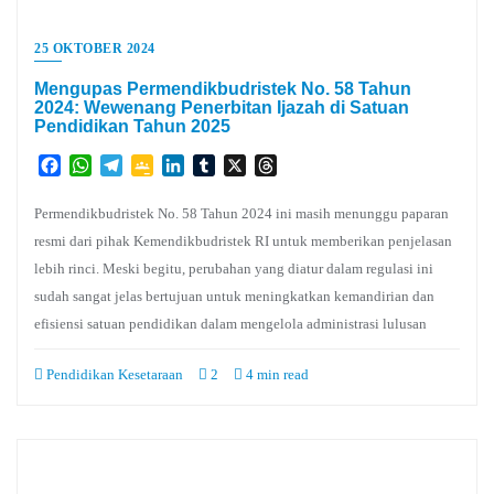
25 OKTOBER 2024
Mengupas Permendikbudristek No. 58 Tahun
2024: Wewenang Penerbitan Ijazah di Satuan
Pendidikan Tahun 2025
Facebook
WhatsApp
Telegram
Google
LinkedIn
Tumblr
X
Threads
Classroom
Permendikbudristek No. 58 Tahun 2024 ini masih menunggu paparan
resmi dari pihak Kemendikbudristek RI untuk memberikan penjelasan
lebih rinci. Meski begitu, perubahan yang diatur dalam regulasi ini
sudah sangat jelas bertujuan untuk meningkatkan kemandirian dan
efisiensi satuan pendidikan dalam mengelola administrasi lulusan
Pendidikan Kesetaraan
2
4 min read