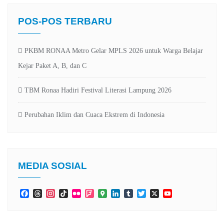
POS-POS TERBARU
PKBM RONAA Metro Gelar MPLS 2026 untuk Warga Belajar
Kejar Paket A, B, dan C
TBM Ronaa Hadiri Festival Literasi Lampung 2026
Perubahan Iklim dan Cuaca Ekstrem di Indonesia
MEDIA SOSIAL
Facebook
Threads
Instagram
TikTok
Flickr
Foursquare
Google
LinkedIn
Tumblr
Twitter
X
YouTube
Maps
Channel