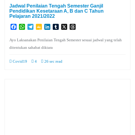
Jadwal Penilaian Tengah Semester Ganjil
Pendidikan Kesetaraan A, B dan C Tahun
Pelajaran 2021/2022
Facebook
WhatsApp
Telegram
Google
LinkedIn
Tumblr
X
Threads
Classroom
Ayo Laksanakan Penilaian Tengah Semester sesuai jadwal yang telah
ditentukan sahabat diktara
Covid19
4
26 sec read