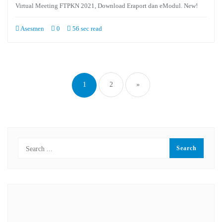
Virtual Meeting FTPKN 2021, Download Eraport dan eModul. New!
Asesmen
0
56 sec read
Paginasi
pos
1
2
»