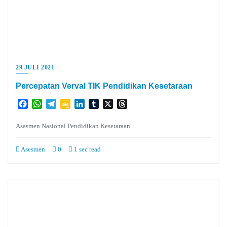
29 JULI 2021
Percepatan Verval TIK Pendidikan Kesetaraan
Facebook
WhatsApp
Telegram
Google
LinkedIn
Tumblr
X
Threads
Classroom
Asasmen Nasional Pendidikan Kesetaraan
Asesmen
0
1 sec read