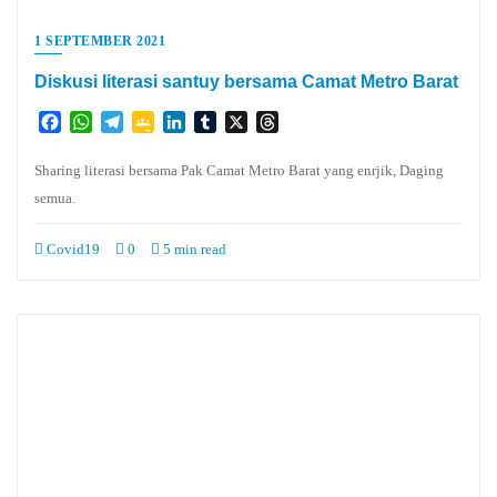
1 SEPTEMBER 2021
Diskusi literasi santuy bersama Camat Metro Barat
Facebook
WhatsApp
Telegram
Google
LinkedIn
Tumblr
X
Threads
Classroom
Sharing literasi bersama Pak Camat Metro Barat yang enrjik, Daging
semua.
Covid19
0
5 min read