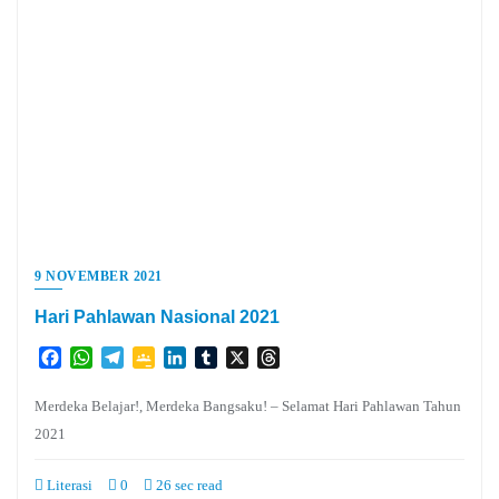
9 NOVEMBER 2021
Hari Pahlawan Nasional 2021
Facebook
WhatsApp
Telegram
Google
LinkedIn
Tumblr
X
Threads
Classroom
Merdeka Belajar!, Merdeka Bangsaku! – Selamat Hari Pahlawan Tahun
2021
Literasi
0
26 sec read