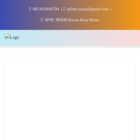
Skip
082183440704
pkbm.ronaa@gmail.com
to
content
SPNF. PKBM Ronaa Kota Metro