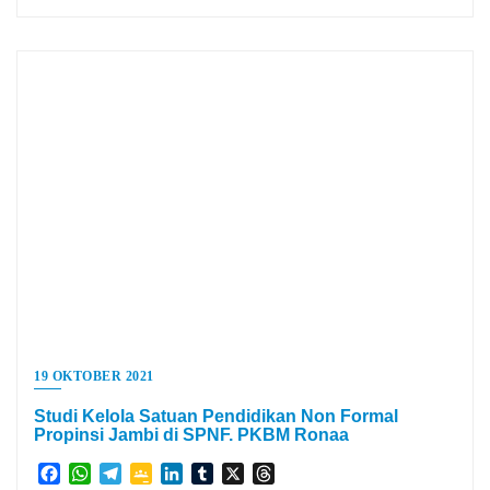
19 OKTOBER 2021
Studi Kelola Satuan Pendidikan Non Formal
Propinsi Jambi di SPNF. PKBM Ronaa
Facebook
WhatsApp
Telegram
Google
LinkedIn
Tumblr
X
Threads