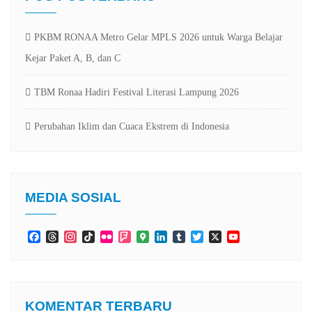
PKBM RONAA Metro Gelar MPLS 2026 untuk Warga Belajar
Kejar Paket A, B, dan C
TBM Ronaa Hadiri Festival Literasi Lampung 2026
Perubahan Iklim dan Cuaca Ekstrem di Indonesia
MEDIA SOSIAL
Facebook
Threads
Instagram
TikTok
Flickr
Foursquare
Google
LinkedIn
Tumblr
Twitter
X
YouTube
Maps
Channel
KOMENTAR TERBARU