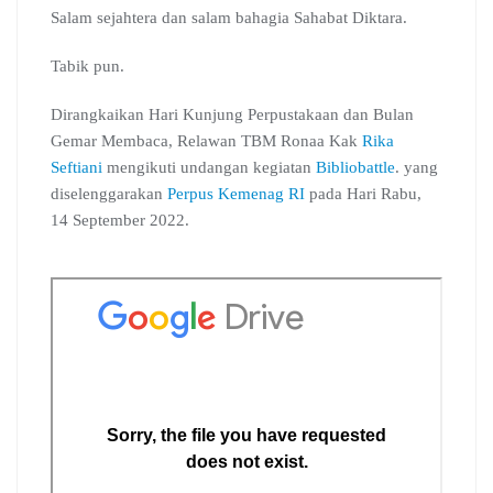
c
a
l
o
n
m
r
Salam sejahtera dan salam bahagia Sahabat Diktara.
e
t
e
g
k
b
e
b
s
g
l
e
l
a
Tabik pun.
o
A
r
e
d
r
d
o
p
a
C
I
s
Dirangkaikan Hari Kunjung Perpustakaan dan Bulan
k
p
m
l
n
Gemar Membaca, Relawan TBM Ronaa Kak
Rika
a
Seftiani
mengikuti undangan kegiatan
s
Bibliobattle
. yang
s
diselenggarakan
Perpus Kemenag RI
pada Hari Rabu,
r
14 September 2022.
o
o
m