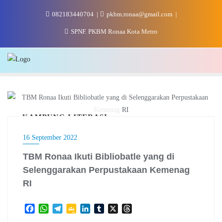
Skip
082183440704
pkbm.ronaa@gmail.com
to
content
SPNF. PKBM Ronaa Kota Metro
KAMPUNG LITERASI
16 September 2022
TBM Ronaa Ikuti Bibliobatle yang di
Selenggarakan Perpustakaan Kemenag
RI
F
W
T
G
L
T
X
T
a
h
e
o
i
u
h