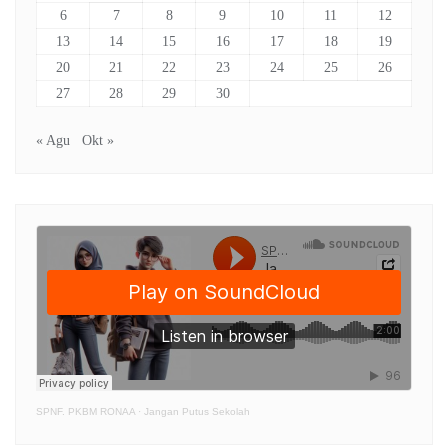
6
7
8
9
10
11
12
13
14
15
16
17
18
19
20
21
22
23
24
25
26
27
28
29
30
« Agu
Okt »
SPNF. PKBM RONAA
·
Jangan Putus Sekolah