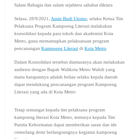
c
a
l
o
n
m
r
Salam Bahagia dan salam sejahtera sahabat diktara
e
t
e
g
k
b
e
b
s
g
l
e
l
a
Selasa, 28/9/2021,
Amin Budi Utomo
, selaku Ketua Tim
o
A
r
e
d
r
d
Pelaksana Program Kampoeng Literasi malakukan
o
p
a
C
I
s
konsolidasi kepada para tokoh dan akademisi Kota
k
p
m
l
n
Metro, guna memantapkan pelaksanaan program
a
s
pencanangan
Kampoeng Literasi
di
Kota Metro
s
r
Dalam Konsolidasi tersebut diantaranya akan melakukan
o
audiensi dengan Bapak Walikota Metro Wahdi yang
o
mana harapannya adalah beliau selaku kepala daerah
m
dapat mendukung pencanangan program Kampoeng
Literasi yang ada di Kota Metro
Tetap semangat kepada tim pelaksana program
kampoeng literasi Kota Metro, tentunya kepada Tim
Panitia Kehormatan dapat memberikan saran dan ide
cemerlang demi berlangsungnya kegiatan kampoeng