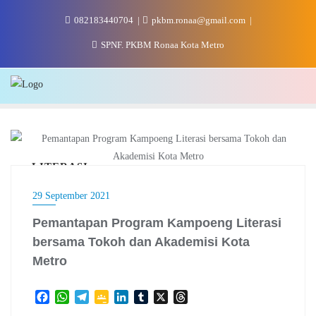
Skip
082183440704
pkbm.ronaa@gmail.com
to
content
SPNF. PKBM Ronaa Kota Metro
LITERASI
29 September 2021
Pemantapan Program Kampoeng Literasi
bersama Tokoh dan Akademisi Kota
Metro
F
W
T
G
L
T
X
T
a
h
e
o
i
u
h