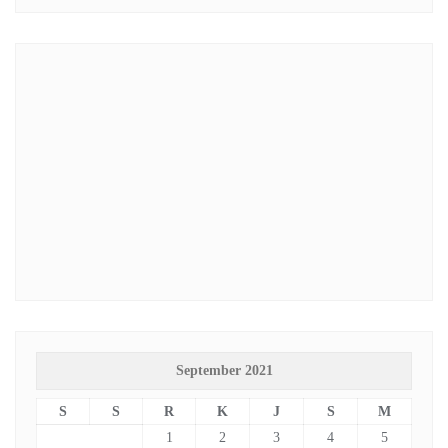
September 2021
S
S
R
K
J
S
M
1
2
3
4
5