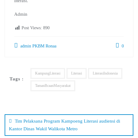
literasi.
Admin
Post Views:
890
admin PKBM Ronaa
0
KampungLiterasi
Literasi
LiterasiIndonesia
Tags :
TamanBcaanMasyarakat
Navigasi
pos
Tim Pelaksana Program Kampoeng Literasi audiensi di
Kantor Dinas Wakil Walikota Metro