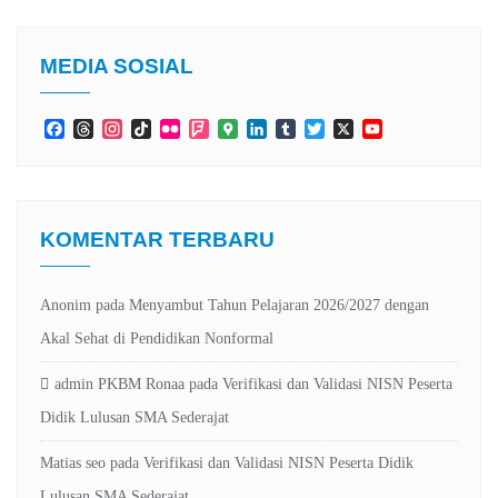
MEDIA SOSIAL
Facebook
Threads
Instagram
TikTok
Flickr
Foursquare
Google
LinkedIn
Tumblr
Twitter
X
YouTube
Maps
Channel
KOMENTAR TERBARU
Anonim
pada
Menyambut Tahun Pelajaran 2026/2027 dengan
Akal Sehat di Pendidikan Nonformal
admin PKBM Ronaa
pada
Verifikasi dan Validasi NISN Peserta
Didik Lulusan SMA Sederajat
Matias seo
pada
Verifikasi dan Validasi NISN Peserta Didik
Lulusan SMA Sederajat