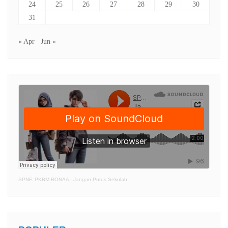
24
25
26
27
28
29
30
31
« Apr
Jun »
SPNF. PKBM RONAA
·
Jangan Putus Sekolah