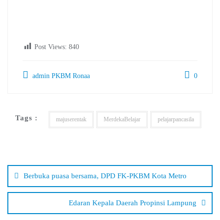
Post Views:
840
admin PKBM Ronaa
0
Tags :
majuserentak
MerdekaBelajar
pelajarpancasila
Navigasi
pos
Berbuka puasa bersama, DPD FK-PKBM Kota Metro
Edaran Kepala Daerah Propinsi Lampung