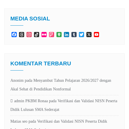
MEDIA SOSIAL
Facebook
Threads
Instagram
TikTok
Flickr
Foursquare
Google
LinkedIn
Tumblr
Twitter
X
YouTube
Maps
Channel
KOMENTAR TERBARU
Anonim
pada
Menyambut Tahun Pelajaran 2026/2027 dengan
Akal Sehat di Pendidikan Nonformal
admin PKBM Ronaa
pada
Verifikasi dan Validasi NISN Peserta
Didik Lulusan SMA Sederajat
Matias seo
pada
Verifikasi dan Validasi NISN Peserta Didik